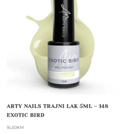
product
page
ARTY NAILS TRAJNI LAK 5ML – 148
EXOTIC BIRD
16,50
KM