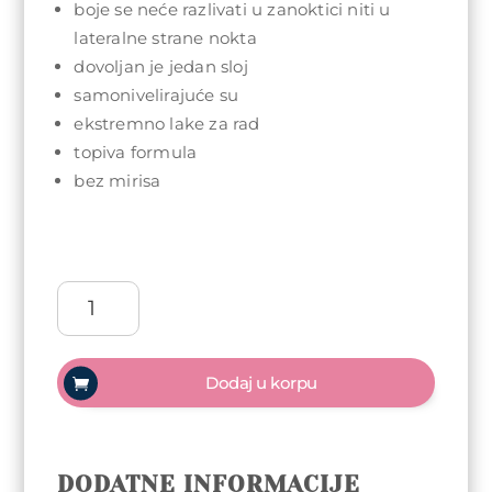
boje se neće razlivati u zanoktici niti u
lateralne strane nokta
dovoljan je jedan sloj
samonivelirajuće su
ekstremno lake za rad
topiva formula
bez mirisa
Arty
Nails
trajni
lak
Dodaj u korpu
5ml
-
131
Look
DODATNE INFORMACIJE
at