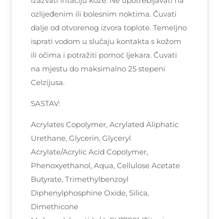
izazvati iritaciju kože. Ne upotrebljavati na
ozlijeđenim ili bolesnim noktima. Čuvati
dalje od otvorenog izvora toplote. Temeljno
isprati vodom u slučaju kontakta s kožom
ili očima i potražiti pomoć ljekara. Čuvati
na mjestu do maksimalno 25 stepeni
Celzijusa.
SASTAV:
Acrylates Copolymer, Acrylated Aliphatic
Urethane, Glycerin, Glyceryl
Acrylate/Acrylic Acid Copolymer,
Phenoxyethanol, Aqua, Cellulose Acetate
Butyrate, Trimethylbenzoyl
Diphenylphosphine Oxide, Silica,
Dimethicone