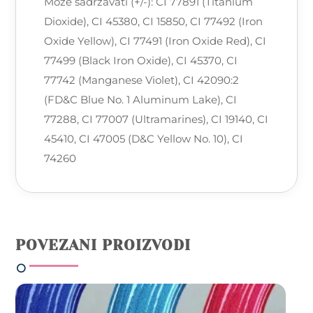
Može sadržavati (+/-): CI 77891 (Titanium
Dioxide), CI 45380, CI 15850, CI 77492 (Iron
Oxide Yellow), CI 77491 (Iron Oxide Red), CI
77499 (Black Iron Oxide), CI 45370, CI
77742 (Manganese Violet), CI 42090:2
(FD&C Blue No. 1 Aluminum Lake), CI
77288, CI 77007 (Ultramarines), CI 19140, CI
45410, CI 47005 (D&C Yellow No. 10), CI
74260
POVEZANI PROIZVODI