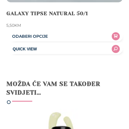
GALAXY TIPSE NATURAL 50/1
5,50
KM
ODABERI OPCIJE
This
product
has
multiple
variants.
The
MOŽDA ĆE VAM SE TAKOĐER
options
SVIDJETI…
may
be
chosen
on
the