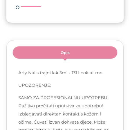
me
količina
Opis
Arty Nails trajni lak 5ml - 131 Look at me
UPOZORENJE:
SAMO ZA PROFESIONALNU UPOTREBU!
Pažljivo pročitati uputstva za upotrebu!
Izbjegavati direktan kontakt s kožom i
očima. Čuvati izvan dohvata djece. Može