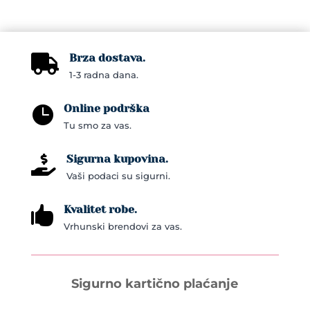
Brza dostava.

1-3 radna dana.
Online podrška

Tu smo za vas.
Sigurna kupovina.

Vaši podaci su sigurni.
Kvalitet robe.

Vrhunski brendovi za vas.
Sigurno kartično plaćanje