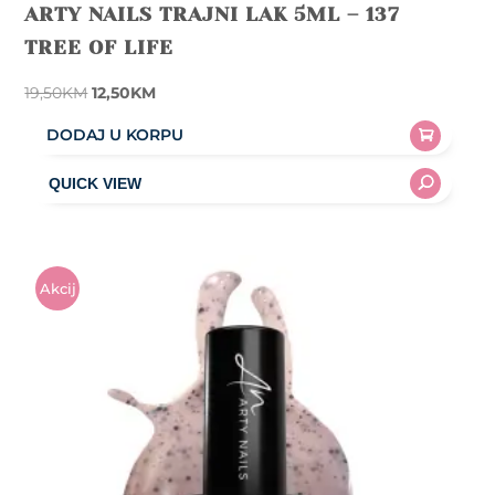
ARTY NAILS TRAJNI LAK 5ML – 137
TREE OF LIFE
Original
Current
19,50
KM
12,50
KM
price
price
DODAJ U KORPU
was:
is:
19,50KM.
12,50KM.
Akcij
A!