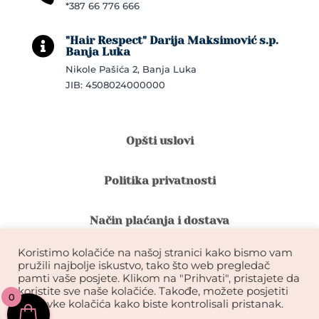
*387 66 776 666
"Hair Respect" Darija Maksimović s.p.

Banja Luka
Nikole Pašića 2, Banja Luka
JIB: 4508024000000
Opšti uslovi
Politika privatnosti
Način plaćanja i dostava
Koristimo kolačiće na našoj stranici kako bismo vam
Reklamacije i povrat robe
pružili najbolje iskustvo, tako što web pregledač
pamti vaše posjete. Klikom na "Prihvati", pristajete da
koristite sve naše kolačiće. Takođe, možete posjetiti
0
Garancija na kvalitet ekstenzija
postavke kolačića kako biste kontrolisali pristanak.