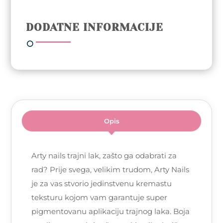
148
Exotic
DODATNE INFORMACIJE
Bird
količina
Opis
Arty nails trajni lak, zašto ga odabrati za
rad? Prije svega, velikim trudom, Arty Nails
je za vas stvorio jedinstvenu kremastu
teksturu kojom vam garantuje super
pigmentovanu aplikaciju trajnog laka. Boja