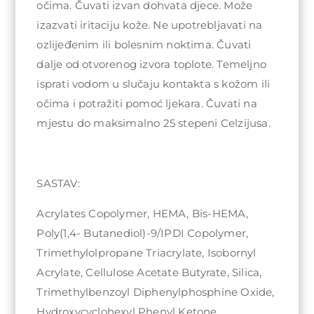
očima. Čuvati izvan dohvata djece. Može
izazvati iritaciju kože. Ne upotrebljavati na
ozlijeđenim ili bolesnim noktima. Čuvati
dalje od otvorenog izvora toplote. Temeljno
isprati vodom u slučaju kontakta s kožom ili
očima i potražiti pomoć ljekara. Čuvati na
mjestu do maksimalno 25 stepeni Celzijusa.
SASTAV:
Acrylates Copolymer, HEMA, Bis-HEMA,
Poly(1,4- Butanediol)-9/IPDI Copolymer,
Trimethylolpropane Triacrylate, Isobornyl
Acrylate, Cellulose Acetate Butyrate, Silica,
Trimethylbenzoyl Diphenylphosphine Oxide,
Hydroxycyclohexyl Phenyl Ketone,