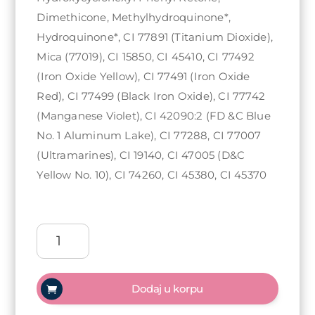
Dimethicone, Methylhydroquinone*,
Hydroquinone*, CI 77891 (Titanium Dioxide),
Mica (77019), CI 15850, CI 45410, CI 77492
(Iron Oxide Yellow), CI 77491 (Iron Oxide
Red), CI 77499 (Black Iron Oxide), CI 77742
(Manganese Violet), CI 42090:2 (FD &C Blue
No. 1 Aluminum Lake), CI 77288, CI 77007
(Ultramarines), CI 19140, CI 47005 (D&C
Yellow No. 10), CI 74260, CI 45380, CI 45370
Arty
Nails
trajni
lak
Dodaj u korpu
5ml
-