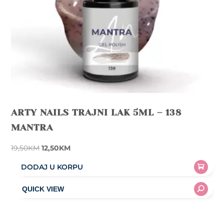
ARTY NAILS TRAJNI LAK 5ML – 138
MANTRA
Original
Current
19,50
KM
12,50
KM
price
price
DODAJ U KORPU
was:
is:
19,50KM.
12,50KM.