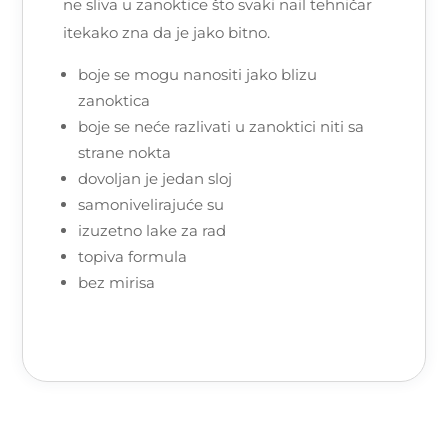
ne sliva u zanoktice što svaki nail tehničar
itekako zna da je jako bitno.
boje se mogu nanositi jako blizu
zanoktica
boje se neće razlivati u zanoktici niti sa
strane nokta
dovoljan je jedan sloj
samonivelirajuće su
izuzetno lake za rad
topiva formula
bez mirisa