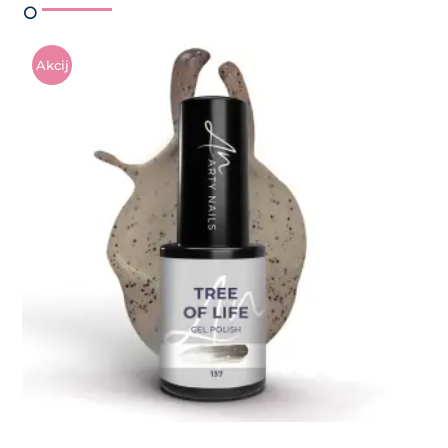
Akcij
A!