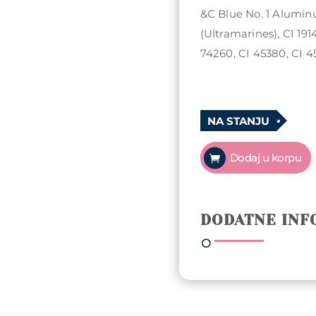
&C Blue No. 1 Alumin
(Ultramarines), CI 191
74260, CI 45380, CI 
NA STANJU
Arty
Dodaj u korpu
Nails
trajni
lak
5ml
DODATNE INF
-
137
Tree
Of
Life
količina