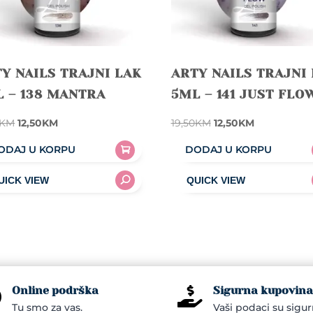
e
Y NAILS TRAJNI LAK
ARTY NAILS TRAJNI
 – 138 MANTRA
5ML – 141 JUST FLO
Original
Current
Original
Current
KM
12,50
KM
19,50
KM
12,50
KM
price
price
price
price
ODAJ U KORPU
DODAJ U KORPU
was:
is:
was:
is:
19,50KM.
12,50KM.
19,50KM.
12,50KM.
Online podrška
Sigurna kupovina


Tu smo za vas.
Vaši podaci su sigur