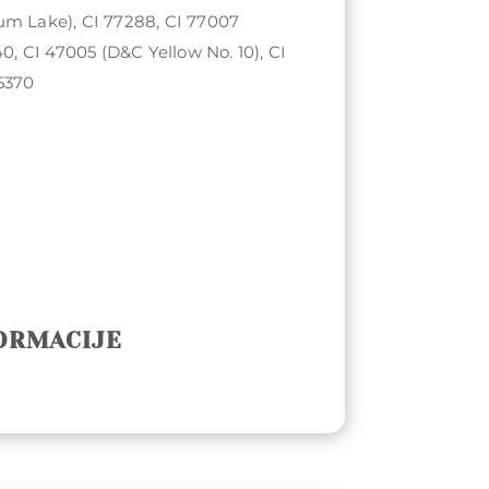
um Lake), CI 77288, CI 77007
40, CI 47005 (D&C Yellow No. 10), CI
45370
ORMACIJE