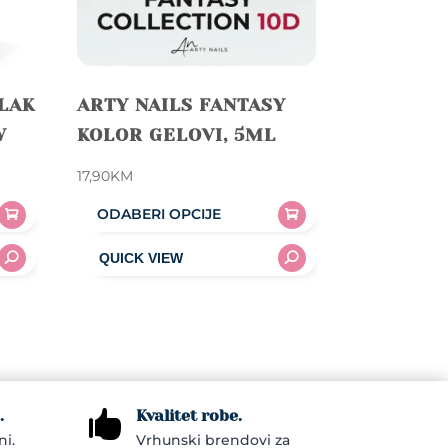
 LAK
ARTY NAILS FANTASY
W
KOLOR GELOVI, 5ML
17,90
KM
ODABERI OPCIJE
This
product
has
multiple
variants.
The
options
.
Kvalitet robe.

may
ni.
Vrhunski brendovi za