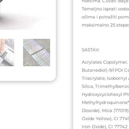
noktima. Čuvati dalje
Temeljno isprati vodo
očima i potražiti pom
maksimalno 25 stepen
SASTAV:
Acrylates Copolymer,
Butanediol)-9/IPDI C
Triacrylate, Isobornyl
Silica, Trimethylben
Hydroxycyclohexyl Ph
Methylhydroquinone*,
Dioxide), Mica (77019)
Oxide Yellow), CI 774
Iron Oxide), CI 77742