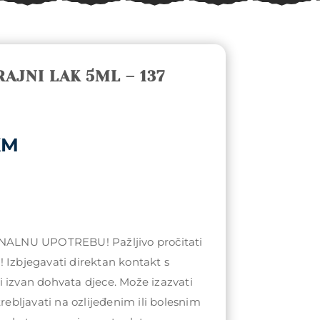
RAJNI LAK 5ML – 137
al
Current
KM
price
is:
KM.
12,50KM.
LNU UPOTREBU! Pažljivo pročitati
 Izbjegavati direktan kontakt s
 izvan dohvata djece. Može izazvati
trebljavati na ozlijeđenim ili bolesnim