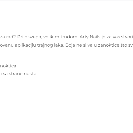
ti za rad? Prije svega, velikim trudom, Arty Nails je za vas st
u aplikaciju trajnog laka. Boja ne sliva u zanoktice što sva
anoktica
ti sa strane nokta