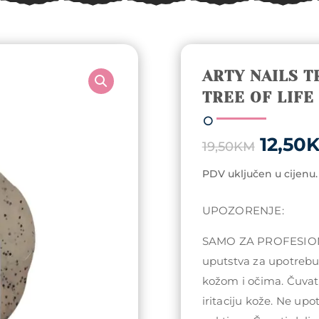
ARTY NAILS T
TREE OF LIFE
Origin
12,50
19,50
KM
price
was:
PDV uključen u cijenu.
19,50
UPOZORENJE:
SAMO ZA PROFESIONA
uputstva za upotrebu!
kožom i očima. Čuvati
iritaciju kože. Ne upo