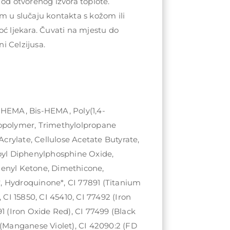
 od otvorenog izvora toplote.
m u slučaju kontakta s kožom ili
oć ljekara. Čuvati na mjestu do
i Celzijusa.
 HEMA, Bis-HEMA, Poly(1,4-
opolymer, Trimethylolpropane
 Acrylate, Cellulose Acetate Butyrate,
zoyl Diphenylphosphine Oxide,
enyl Ketone, Dimethicone,
 Hydroquinone*, CI 77891 (Titanium
, CI 15850, CI 45410, CI 77492 (Iron
91 (Iron Oxide Red), CI 77499 (Black
 (Manganese Violet), CI 42090:2 (FD