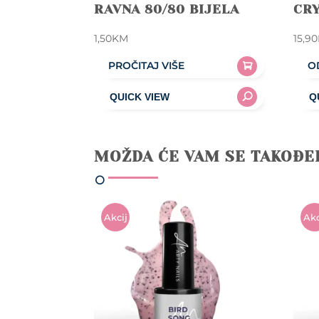
RAVNA 80/80 BIJELA
CRY
1,50
KM
15,90
PROČITAJ VIŠE
O
This
prod
has
mult
MOŽDA ĆE VAM SE TAKOĐE
varia
The
opti
may
Akcij
Akc
be
A!
A!
chos
on
the
prod