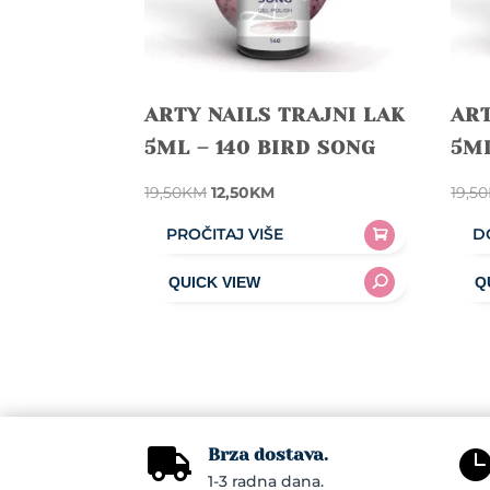
pag
ARTY NAILS TRAJNI LAK
ART
5ML – 140 BIRD SONG
5ML
Original
Current
19,50
KM
12,50
KM
19,50
price
price
PROČITAJ VIŠE
D
was:
is:
19,50KM.
12,50KM.
Brza dostava.

1-3 radna dana.