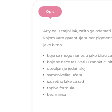
Opis
Arty nails trajni lak, zašto ga odabra
kojom vam garantuje super pigmentovan
jako bitno.
boje se mogu nanositi jako blizu z
boje se neće razlivati u zanoktici ni
dovoljan je jedan sloj
samonivelirajuće su
izuzetno lake za rad
topiva formula
bez mirisa