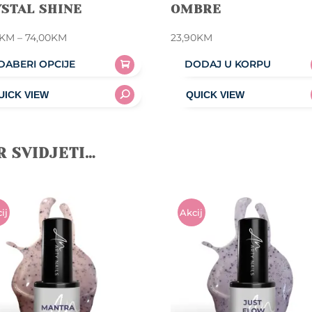
STAL SHINE
OMBRE
Price
KM
–
74,00
KM
23,90
KM
range:
DABERI OPCIJE
DODAJ U KORPU
15,90KM
through
uct
74,00KM
iple
R SVIDJETI…
nts.
ons
ij
Akcij
A!
en
uct