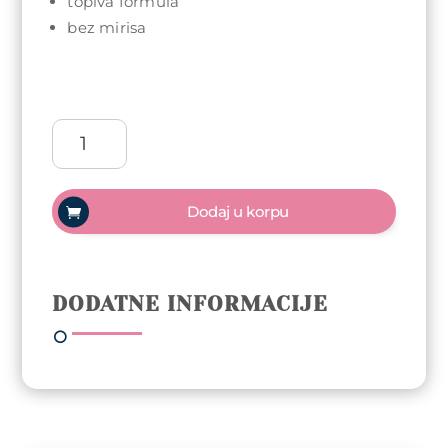
topiva formula
bez mirisa
Arty
Nails
trajni
lak
Dodaj u korpu
5ml
-
089
Leaf
DODATNE INFORMACIJE
(Hema,
Di-
Hema,
TPO
free)
količina