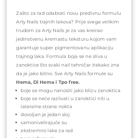
Zašto za rad odabrati novu predivnu formulu
Arty Nails trajnih lakova? Prije svega velikim
trudom za Arty Nails je za vas kreirao
jedinstvenu kremastu teksturu kojom vam
garantuje super pigmentovanu aplikaciju
trajnog laka. Formula boja se ne sliva u
zanoktice što svaki nail tehničar itekako zna
da je jako bitno. Sve Arty Nails formule su
Hema, Di Hema i Tpo free.
boje se mogu nanositi jako blizu zanoktica
boje se neće razlivati u zanoktici niti u
lateralne strane nokta
dovoljan je jedan sloj
samonivelirajuće su
ekstremno lake za rad