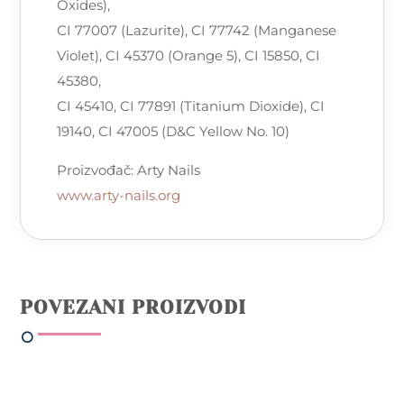
Oxides),
CI 77007 (Lazurite), CI 77742 (Manganese
Violet), CI 45370 (Orange 5), CI 15850, CI
45380,
CI 45410, CI 77891 (Titanium Dioxide), CI
19140, CI 47005 (D&C Yellow No. 10)
Proizvođač: Arty Nails
www.arty-nails.org
POVEZANI PROIZVODI