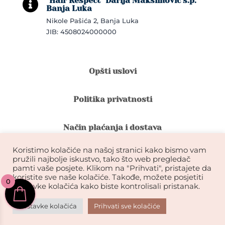
"Hair Respect" Darija Maksimović s.p.

Banja Luka
Nikole Pašića 2, Banja Luka
JIB: 4508024000000
Opšti uslovi
Politika privatnosti
Način plaćanja i dostava
Koristimo kolačiće na našoj stranici kako bismo vam
Reklamacije i povrat robe
pružili najbolje iskustvo, tako što web pregledač
pamti vaše posjete. Klikom na "Prihvati", pristajete da
koristite sve naše kolačiće. Takođe, možete posjetiti
0
Garancija na kvalitet ekstenzija
postavke kolačića kako biste kontrolisali pristanak.
Postavke kolačića
Prihvati sve kolačiće
KIKDESIGN© 2026