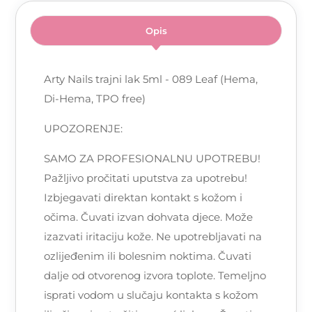
Opis
Arty Nails trajni lak 5ml - 089 Leaf (Hema,
Di-Hema, TPO free)
UPOZORENJE:
SAMO ZA PROFESIONALNU UPOTREBU!
Pažljivo pročitati uputstva za upotrebu!
Izbjegavati direktan kontakt s kožom i
očima. Čuvati izvan dohvata djece. Može
izazvati iritaciju kože. Ne upotrebljavati na
ozlijeđenim ili bolesnim noktima. Čuvati
dalje od otvorenog izvora toplote. Temeljno
isprati vodom u slučaju kontakta s kožom