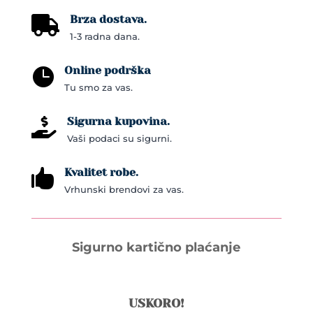
Brza dostava.

1-3 radna dana.
Online podrška

Tu smo za vas.
Sigurna kupovina.

Vaši podaci su sigurni.
Kvalitet robe.

Vrhunski brendovi za vas.
Sigurno kartično plaćanje
USKORO!