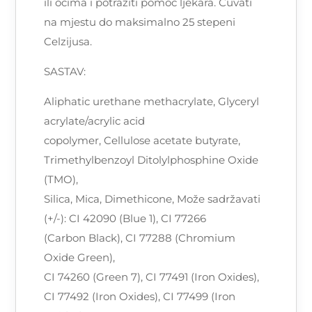
ili očima i potražiti pomoć ljekara. Čuvati
na mjestu do maksimalno 25 stepeni
Celzijusa.
SASTAV:
Aliphatic urethane methacrylate, Glyceryl
acrylate/acrylic acid
copolymer, Cellulose acetate butyrate,
Trimethylbenzoyl Ditolylphosphine Oxide
(TMO),
Silica, Mica, Dimethicone, Može sadržavati
(+/-): CI 42090 (Blue 1), CI 77266
(Carbon Black), CI 77288 (Chromium
Oxide Green),
CI 74260 (Green 7), CI 77491 (Iron Oxides),
CI 77492 (Iron Oxides), CI 77499 (Iron