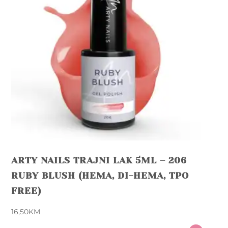
page
ARTY NAILS TRAJNI LAK 5ML – 206
RUBY BLUSH (HEMA, DI-HEMA, TPO
FREE)
16,50
KM