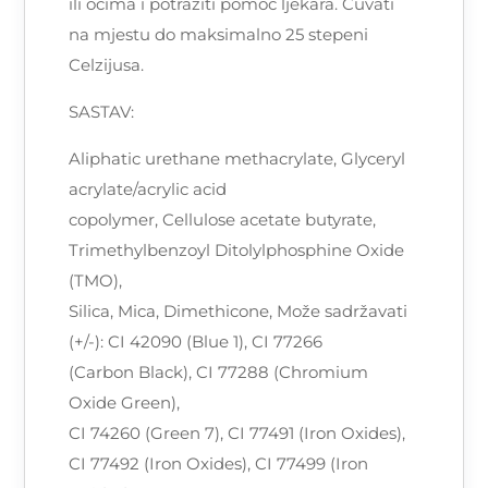
ili očima i potražiti pomoć ljekara. Čuvati
na mjestu do maksimalno 25 stepeni
Celzijusa.
SASTAV:
Aliphatic urethane methacrylate, Glyceryl
acrylate/acrylic acid
copolymer, Cellulose acetate butyrate,
Trimethylbenzoyl Ditolylphosphine Oxide
(TMO),
Silica, Mica, Dimethicone, Može sadržavati
(+/-): CI 42090 (Blue 1), CI 77266
(Carbon Black), CI 77288 (Chromium
Oxide Green),
CI 74260 (Green 7), CI 77491 (Iron Oxides),
CI 77492 (Iron Oxides), CI 77499 (Iron