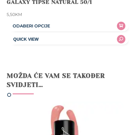
GALAXY TIPSE NATURAL 50/1
5,50
KM
ODABERI OPCIJE
This
product
has
multiple
variants.
The
MOŽDA ĆE VAM SE TAKOĐER
options
SVIDJETI…
may
be
chosen
on
the
product