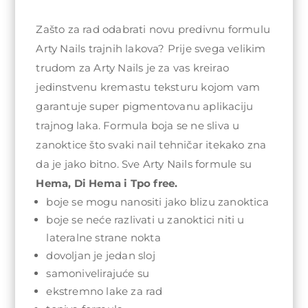
Zašto za rad odabrati novu predivnu formulu
Arty Nails trajnih lakova? Prije svega velikim
trudom za Arty Nails je za vas kreirao
jedinstvenu kremastu teksturu kojom vam
garantuje super pigmentovanu aplikaciju
trajnog laka. Formula boja se ne sliva u
zanoktice što svaki nail tehničar itekako zna
da je jako bitno. Sve Arty Nails formule su
Hema, Di Hema i Tpo free.
boje se mogu nanositi jako blizu zanoktica
boje se neće razlivati u zanoktici niti u
lateralne strane nokta
dovoljan je jedan sloj
samonivelirajuće su
ekstremno lake za rad