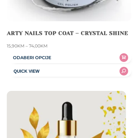
ARTY NAILS TOP COAT – CRYSTAL SHINE
Price
15,90
KM
–
74,00
KM
range:
ODABERI OPCIJE
15,90KM
This
through
product
74,00KM
has
multiple
variants.
The
options
may
be