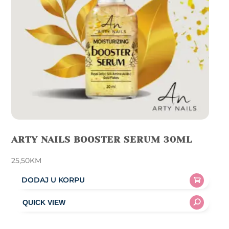
chosen
on
the
product
page
ARTY NAILS BOOSTER SERUM 30ML
25,50
KM
DODAJ U KORPU