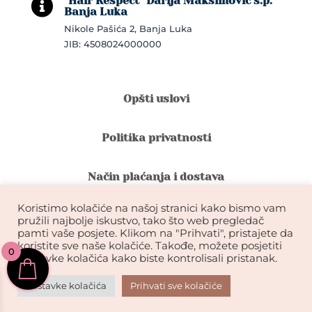
"Hair Respect" Darija Maksimović s.p.

Banja Luka
Nikole Pašića 2, Banja Luka
JIB: 4508024000000
Opšti uslovi
Politika privatnosti
Način plaćanja i dostava
Koristimo kolačiće na našoj stranici kako bismo vam
Reklamacije i povrat robe
pružili najbolje iskustvo, tako što web pregledač
pamti vaše posjete. Klikom na "Prihvati", pristajete da
koristite sve naše kolačiće. Takođe, možete posjetiti
0
Garancija na kvalitet ekstenzija
postavke kolačića kako biste kontrolisali pristanak.
Postavke kolačića
Prihvati sve kolačiće
KIKDESIGN© 2026