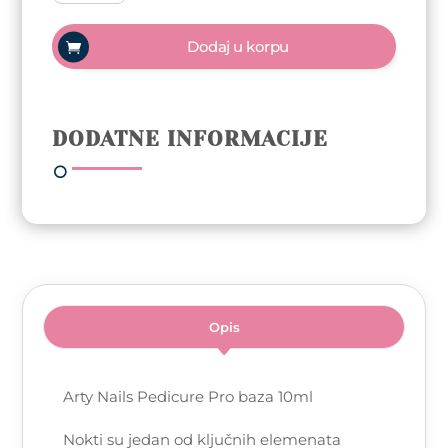
Pedicure
Pro
Dodaj u korpu
baza
10ml
količina
DODATNE INFORMACIJE
Opis
Arty Nails Pedicure Pro baza 10ml
Nokti su jedan od ključnih elemenata