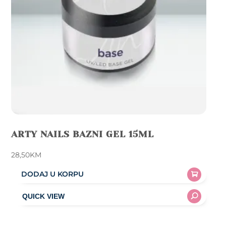
on
the
product
page
ARTY NAILS BAZNI GEL 15ML
28,50
KM
DODAJ U KORPU