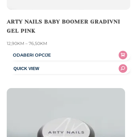
ARTY NAILS BABY BOOMER GRADIVNI
GEL PINK
Price
12,90
KM
–
76,50
KM
range:
ODABERI OPCIJE
12,90KM
This
through
product
76,50KM
has
multiple
variants.
The
options
may
be
chosen