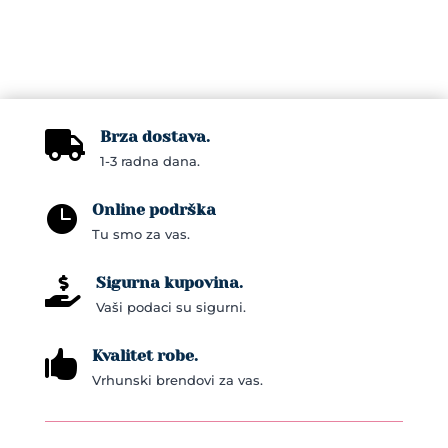
Brza dostava.

1-3 radna dana.
Online podrška

Tu smo za vas.
Sigurna kupovina.

Vaši podaci su sigurni.
Kvalitet robe.

Vrhunski brendovi za vas.