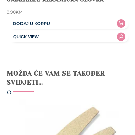
8,90
KM
DODAJ U KORPU
MOŽDA ĆE VAM SE TAKOĐER
SVIDJETI…