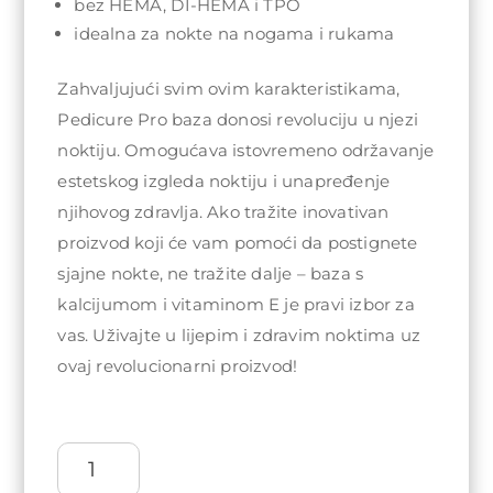
bez HEMA, DI-HEMA i TPO
idealna za nokte na nogama i rukama
Zahvaljujući svim ovim karakteristikama,
Pedicure Pro baza donosi revoluciju u njezi
noktiju. Omogućava istovremeno održavanje
estetskog izgleda noktiju i unapređenje
njihovog zdravlja. Ako tražite inovativan
proizvod koji će vam pomoći da postignete
sjajne nokte, ne tražite dalje – baza s
kalcijumom i vitaminom E je pravi izbor za
vas. Uživajte u lijepim i zdravim noktima uz
ovaj revolucionarni proizvod!
Arty
Nails