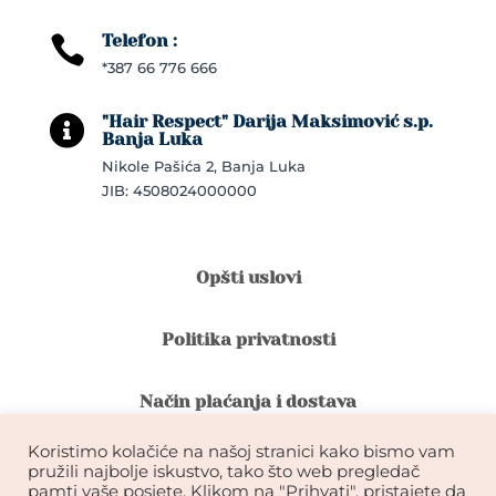
Telefon :

*387 66 776 666
"Hair Respect" Darija Maksimović s.p.

Banja Luka
Nikole Pašića 2, Banja Luka
JIB: 4508024000000
Opšti uslovi
Politika privatnosti
Način plaćanja i dostava
Koristimo kolačiće na našoj stranici kako bismo vam
Reklamacije i povrat robe
pružili najbolje iskustvo, tako što web pregledač
pamti vaše posjete. Klikom na "Prihvati", pristajete da