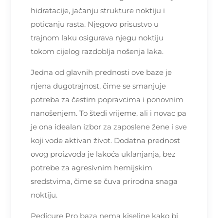
hidratacije, jačanju strukture noktiju i
poticanju rasta. Njegovo prisustvo u
trajnom laku osigurava njegu noktiju
tokom cijelog razdoblja nošenja laka.
Jedna od glavnih prednosti ove baze je
njena dugotrajnost, čime se smanjuje
potreba za čestim popravcima i ponovnim
nanošenjem. To štedi vrijeme, ali i novac pa
je ona idealan izbor za zaposlene žene i sve
koji vode aktivan život. Dodatna prednost
ovog proizvoda je lakoća uklanjanja, bez
potrebe za agresivnim hemijskim
sredstvima, čime se čuva prirodna snaga
noktiju.
Pedicure Pro baza nema kiseline kako bi