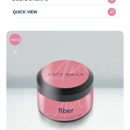
Akcij
A!