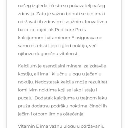
našeg izgleda i često su pokazatelj našeg
zdravlja. Zato je važno brinuti se o njima i
održavati ih zdravim i snažnim. Inovativna
baza za trajni lak Pedicure Pro s
kalcijumom i vitaminom E osigurava ne
samo estetski lijep izgled noktiju, već i
njihovu dugoročnu vitalnost.
Kalcijum je esencijalni mineral za zdravlje
kostiju, ali ima i ključnu ulogu u jačanju
noktiju. Nedostatak kalcija može rezultirati
lomljivim noktima koji se lako listaju i
pucaju. Dodatak kalcijuma u trajnom laku
pruža dodatnu podršku noktima, čineći ih
jačim i otpornijim na oštećenja.
Vitamin E ima važnu ulogu u održavanju