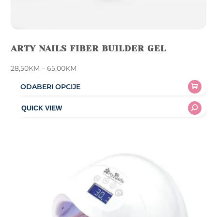
ARTY NAILS FIBER BUILDER GEL
Price
28,50
KM
–
65,00
KM
range:
ODABERI OPCIJE
28,50KM
This
through
product
65,00KM
has
multiple
variants.
The
options
may
be
chosen