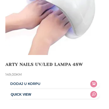
on
the
product
page
ARTY NAILS UV/LED LAMPA 48W
149,00
KM
DODAJ U KORPU