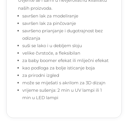
Uvjerite se i sami u nevjerovatnu kvalitetu
naših proizvoda.
savršen lak za modeliranje
savršen lak za pinčovanje
savršeno prianjanje i dugotrajnost bez
odizanja
suši se lako i u debljem sloju
velike čvrstoće, a fleksibilan
za baby boomer efekat ili mliječni efekat
kao podloga za bolje isticanje boja
za prirodni izgled
može se miješati s akrilom za 3D dizajn
vrijeme sušenja: 2 min u UV lampi ili 1
min u LED lampi