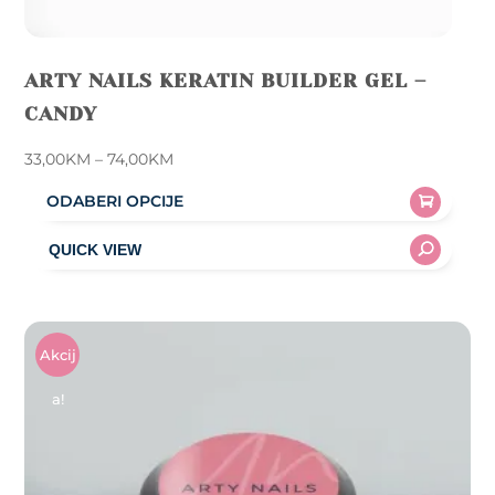
ARTY NAILS KERATIN BUILDER GEL –
CANDY
Price
33,00
KM
–
74,00
KM
range:
ODABERI OPCIJE
33,00KM
This
through
product
74,00KM
has
multiple
variants.
Akcij
The
A!
options
may
be
chosen