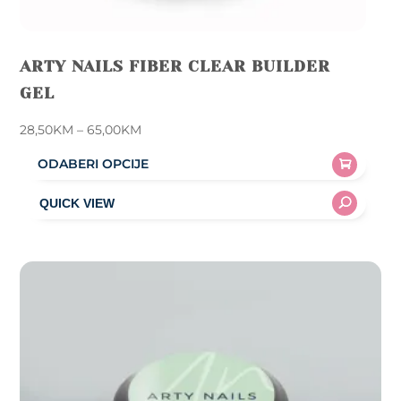
ARTY NAILS FIBER CLEAR BUILDER
GEL
Price
28,50
KM
–
65,00
KM
range:
ODABERI OPCIJE
28,50KM
This
through
product
65,00KM
has
multiple
variants.
The
options
may
be
chosen