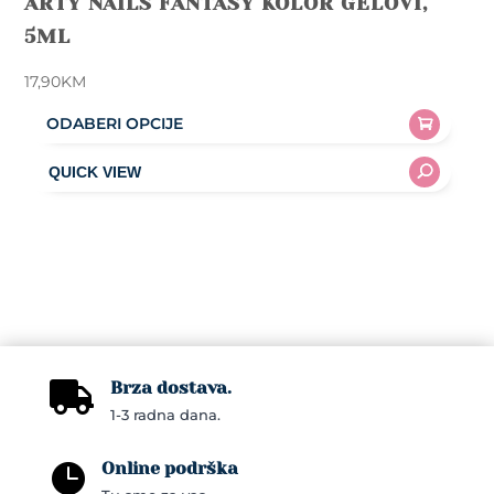
ARTY NAILS FANTASY KOLOR GELOVI,
5ML
17,90
KM
ODABERI OPCIJE
This
product
has
multiple
variants.
The
options
may
Brza dostava.
be

1-3 radna dana.
chosen
on
Online podrška

the