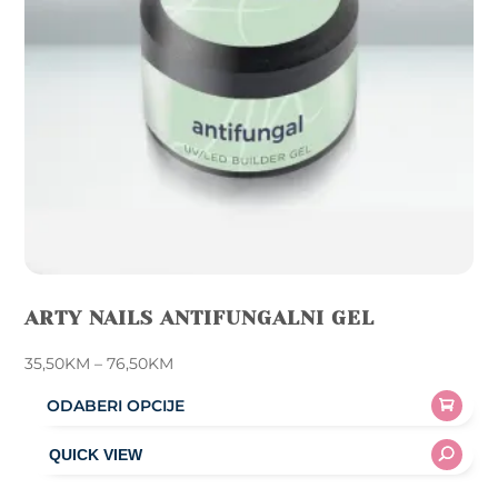
on
the
product
page
ARTY NAILS ANTIFUNGALNI GEL
Price
35,50
KM
–
76,50
KM
range:
ODABERI OPCIJE
35,50KM
This
through
product
76,50KM
has