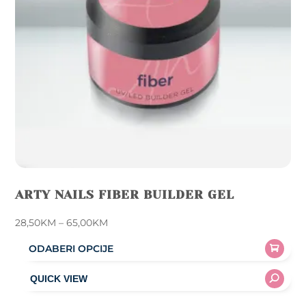
on
the
product
page
ARTY NAILS FIBER BUILDER GEL
Price
28,50
KM
–
65,00
KM
range:
ODABERI OPCIJE
28,50KM
This
through
product
65,00KM
has