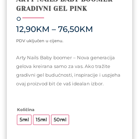
GRADIVNI GEL PINK
Price
12,90
KM
–
76,50
KM
range:
12,90KM
PDV uključen u cijenu.
through
76,50KM
Arty Nails Baby boomer – Nova generacija
gelova kreirana samo za vas. Ako tražite
gradivni gel budućnosti, inspiracije i uspjeha
ovaj proizvod bit će vaš idealan izbor.
Količina
5ml
15ml
50ml