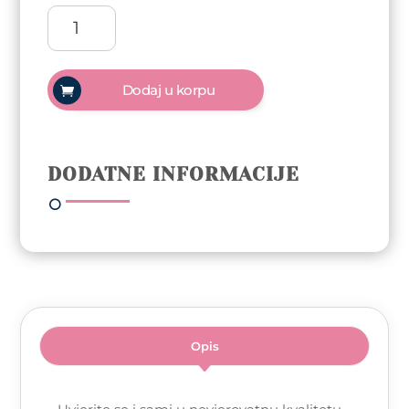
Arty
Nails
Baby
boomer
Dodaj u korpu
gradivni
gel
pink
količina
DODATNE INFORMACIJE
Opis