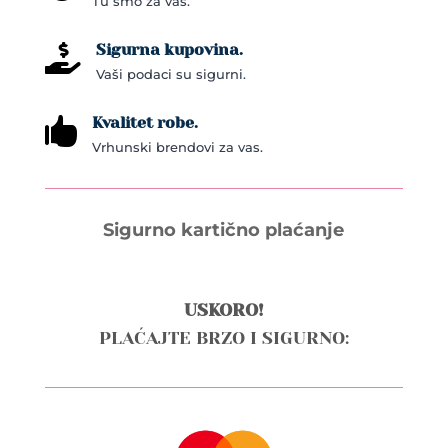
Tu smo za vas.
product
page
Sigurna kupovina.

Vaši podaci su sigurni.
Kvalitet robe.

Vrhunski brendovi za vas.
Sigurno kartično plaćanje
USKORO!
PLAĆAJTE BRZO I SIGURNO: