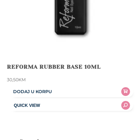
product
page
REFORMA RUBBER BASE 10ML
30,50
KM
DODAJ U KORPU