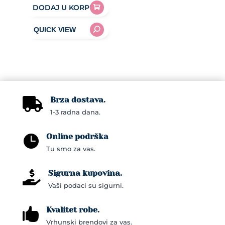
DODAJ U KORPU
Brza dostava.

1-3 radna dana.
Online podrška

Tu smo za vas.
Sigurna kupovina.

Vaši podaci su sigurni.
Kvalitet robe.

Vrhunski brendovi za vas.