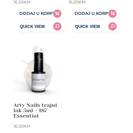
16,50
KM
16,50
KM
DODAJ U KORPU
DODAJ U KORPU
Arty Nails trajni
lak 5ml – 187
Essential
16,50
KM