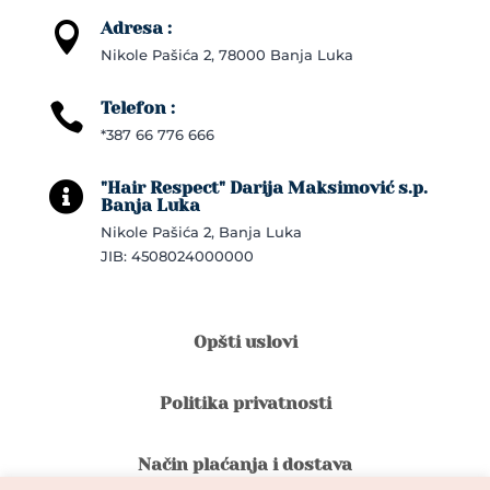
Adresa :

Nikole Pašića 2, 78000 Banja Luka
Telefon :

*387 66 776 666
"Hair Respect" Darija Maksimović s.p.

Banja Luka
Nikole Pašića 2, Banja Luka
JIB: 4508024000000
Opšti uslovi
Politika privatnosti
Način plaćanja i dostava