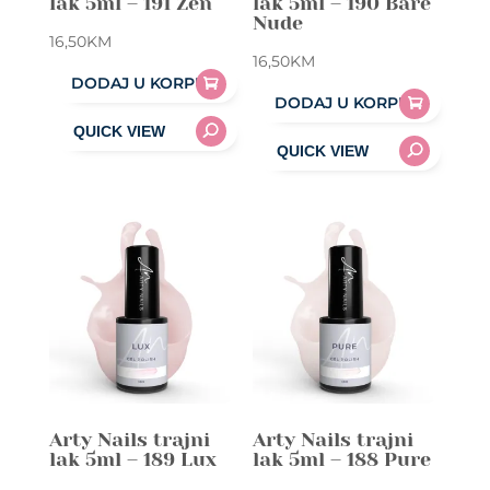
lak 5ml – 191 Zen
lak 5ml – 190 Bare
Nude
16,50
KM
16,50
KM
DODAJ U KORPU
DODAJ U KORPU
Arty Nails trajni
Arty Nails trajni
lak 5ml – 189 Lux
lak 5ml – 188 Pure