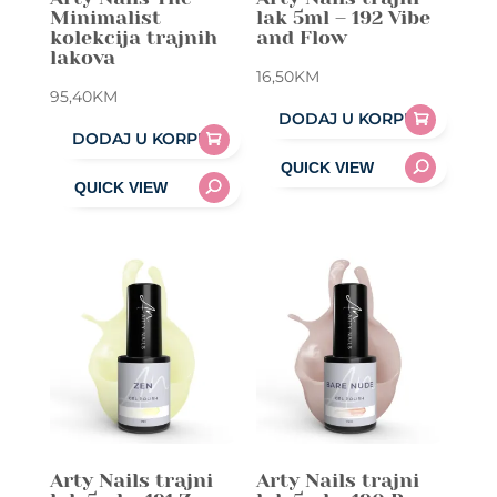
Minimalist
lak 5ml – 192 Vibe
kolekcija trajnih
and Flow
lakova
16,50
KM
95,40
KM
DODAJ U KORPU
DODAJ U KORPU
Arty Nails trajni
Arty Nails trajni