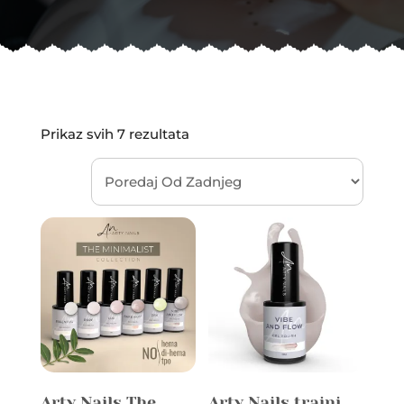
Sorted
Prikaz svih 7 rezultata
by
latest
Arty Nails The
Arty Nails trajni