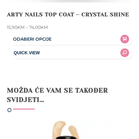
ARTY NAILS TOP COAT – CRYSTAL SHINE
Price
15,90
KM
–
74,00
KM
range:
ODABERI OPCIJE
15,90KM
This
through
product
74,00KM
has
multiple
variants.
The
MOŽDA ĆE VAM SE TAKOĐER
options
SVIDJETI…
may
be
chosen
on
the