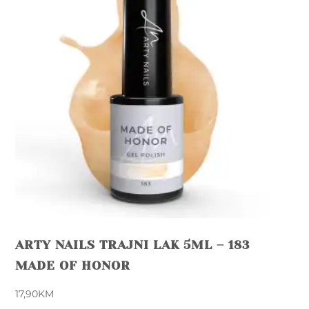
product
page
ARTY NAILS TRAJNI LAK 5ML – 183
MADE OF HONOR
17,90
KM