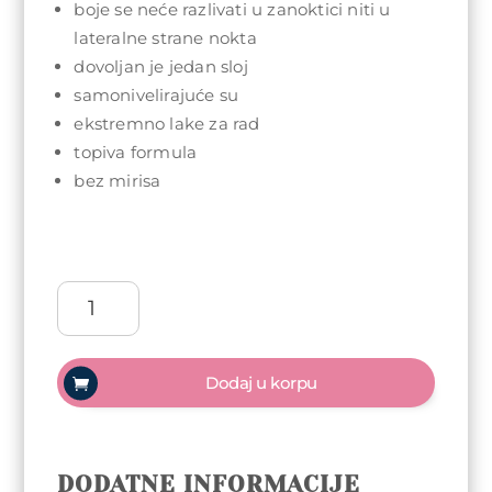
boje se neće razlivati u zanoktici niti u
lateralne strane nokta
dovoljan je jedan sloj
samonivelirajuće su
ekstremno lake za rad
topiva formula
bez mirisa
Arty
Nails
trajni
lak
Dodaj u korpu
5ml
-
187
Essential
DODATNE INFORMACIJE
količina