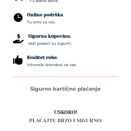
1-3 radna dana.
Online podrška

Tu smo za vas.
Sigurna kupovina.

Vaši podaci su sigurni.
Kvalitet robe.

Vrhunski brendovi za vas.
Sigurno kartično plaćanje
USKORO!
PLAĆAJTE BRZO I SIGURNO: