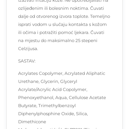
izazvati iritaciju kože. Ne upotrebljavati na
ozlijeđenim ili bolesnim noktima. Čuvati
dalje od otvorenog izvora toplote. Temeljno
isprati vodom u slučaju kontakta s kožom
ili očima i potražiti pomoć ljekara. Čuvati
na mjestu do maksimalno 25 stepeni
Celzijusa.
SASTAV:
Acrylates Copolymer, Acrylated Aliphatic
Urethane, Glycerin, Glyceryl
Acrylate/Acrylic Acid Copolymer,
Phenoxyethanol, Aqua, Cellulose Acetate
Butyrate, Trimethylbenzoyl
Diphenylphosphine Oxide, Silica,
Dimethicone