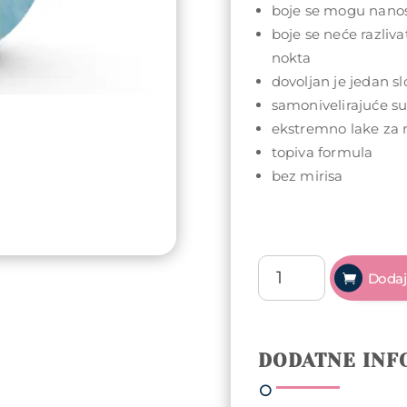
boje se mogu nanosi
boje se neće razlivat
nokta
dovoljan je jedan sl
samonivelirajuće s
ekstremno lake za 
topiva formula
bez mirisa
Arty
Dodaj
Nails
trajni
lak
5ml
DODATNE INF
-
185