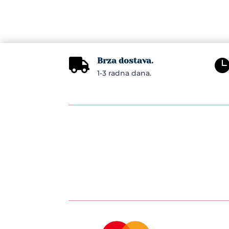
Brza dostava.

1-3 radna dana.