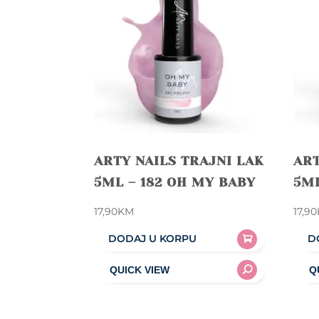
ARTY NAILS TRAJNI LAK
ART
5ML – 182 OH MY BABY
5ML
17,90
KM
17,90
DODAJ U KORPU
D