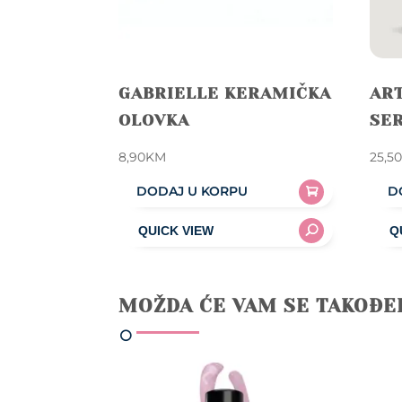
GABRIELLE KERAMIČKA
ART
OLOVKA
SE
8,90
KM
25,5
DODAJ U KORPU
D
MOŽDA ĆE VAM SE TAKOĐE