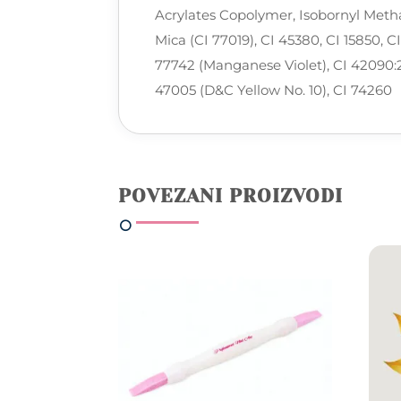
Acrylates Copolymer, Isobornyl Meth
Mica (CI 77019), CI 45380, CI 15850, C
77742 (Manganese Violet), CI 42090:2
47005 (D&C Yellow No. 10), CI 74260
POVEZANI PROIZVODI