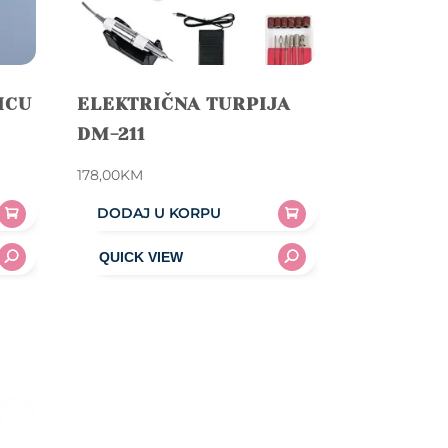
ICU
ELEKTRIČNA TURPIJA
DM-211
178,00
KM
DODAJ U KORPU