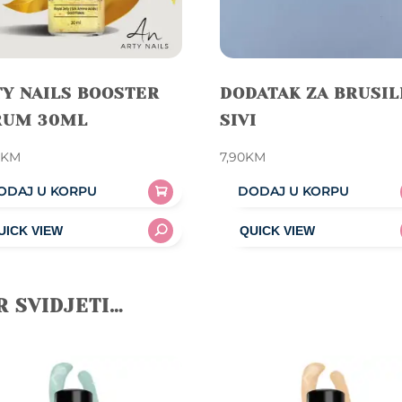
Y NAILS BOOSTER
DODATAK ZA BRUSIL
RUM 30ML
SIVI
0
KM
7,90
KM
ODAJ U KORPU
DODAJ U KORPU
R SVIDJETI…