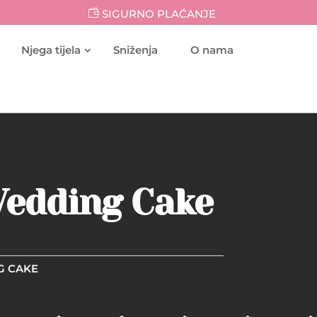
SIGURNO PLAĆANJE
Njega tijela
Sniženja
O nama
 Wedding Cake
NG CAKE