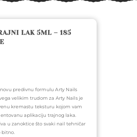
RAJNI LAK 5ML – 185
E
 novu predivnu formulu Arty Nails
svega velikim trudom za Arty Nails je
stvenu kremastu teksturu kojom vam
ntovanu aplikaciju trajnog laka.
va u zanoktice što svaki nail tehničar
 bitno.