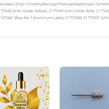
acrylate, Ethyl Trimethylbenzoyl Phenylphosphinate, Dimethi
I 77492 (Iron Oxide Yellow), CI 77491 (Iron Oxide Red), CI 7749
 (FD&C Blue No. 1 Aluminum Lake), CI 77288, CI 77007 (Ultram