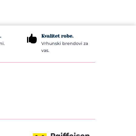
.
Kvalitet robe.

ni.
Vrhunski brendovi za
vas.