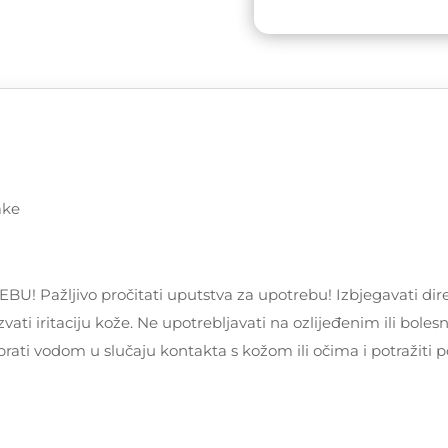
Wedding
Cake
količina
ake
žljivo pročitati uputstva za upotrebu! Izbjegavati dire
vati iritaciju kože. Ne upotrebljavati na ozlijeđenim ili bole
prati vodom u slučaju kontakta s kožom ili očima i potražiti 