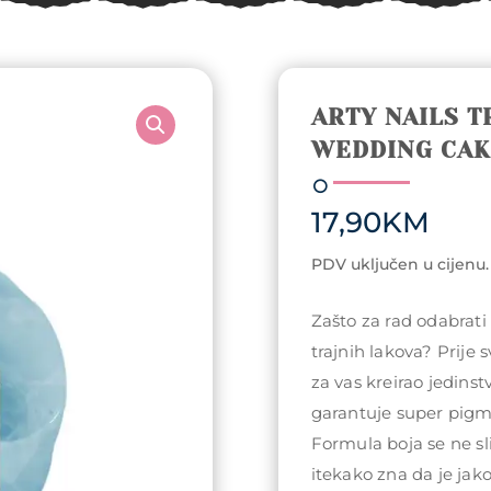
ARTY NAILS T
WEDDING CAK
17,90
KM
PDV uključen u cijenu.
Zašto za rad odabrati
trajnih lakova? Prije 
za vas kreirao jedin
garantuje super pigme
Formula boja se ne sli
itekako zna da je jako