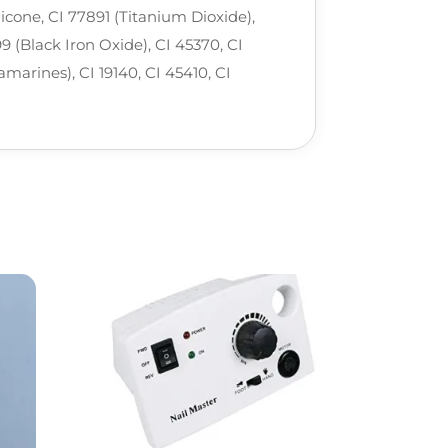
cone, CI 77891 (Titanium Dioxide),
9 (Black Iron Oxide), CI 45370, CI
arines), CI 19140, CI 45410, CI