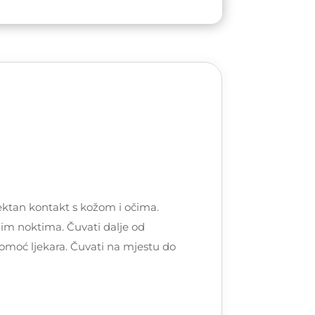
ktan kontakt s kožom i očima.
snim noktima. Čuvati dalje od
pomoć ljekara. Čuvati na mjestu do