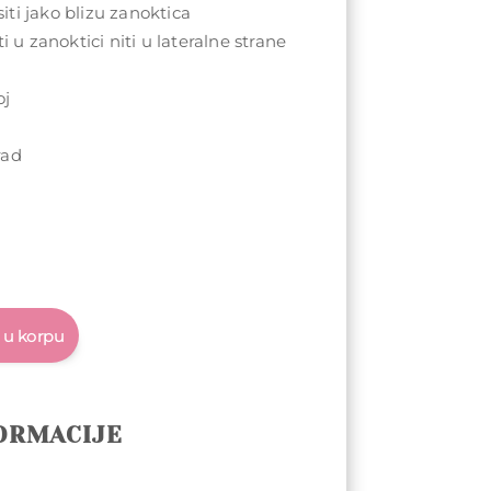
ti jako blizu zanoktica
i u zanoktici niti u lateralne strane
oj
u
rad
 u korpu
ORMACIJE