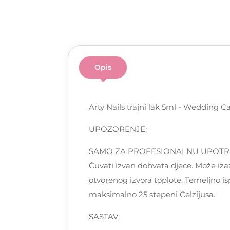
Opis
Arty Nails trajni lak 5ml - Wedding C
UPOZORENJE:
SAMO ZA PROFESIONALNU UPOTREBU! Pa
Čuvati izvan dohvata djece. Može izaz
otvorenog izvora toplote. Temeljno is
maksimalno 25 stepeni Celzijusa.
SASTAV: