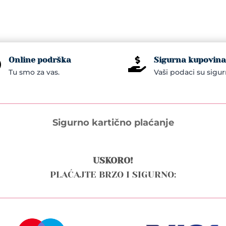
Online podrška
Sigurna kupovina


Tu smo za vas.
Vaši podaci su sigur
Sigurno kartično plaćanje
USKORO!
PLAĆAJTE BRZO I SIGURNO: