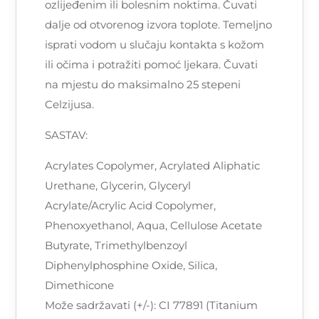
ozlijeđenim ili bolesnim noktima. Čuvati
dalje od otvorenog izvora toplote. Temeljno
isprati vodom u slučaju kontakta s kožom
ili očima i potražiti pomoć ljekara. Čuvati
na mjestu do maksimalno 25 stepeni
Celzijusa.
SASTAV:
Acrylates Copolymer, Acrylated Aliphatic
Urethane, Glycerin, Glyceryl
Acrylate/Acrylic Acid Copolymer,
Phenoxyethanol, Aqua, Cellulose Acetate
Butyrate, Trimethylbenzoyl
Diphenylphosphine Oxide, Silica,
Dimethicone
Može sadržavati (+/-): CI 77891 (Titanium