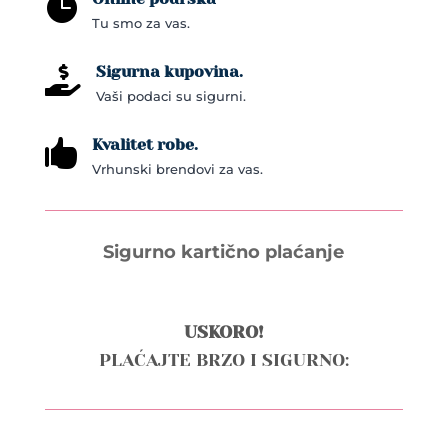

Tu smo za vas.
Sigurna kupovina.

Vaši podaci su sigurni.
Kvalitet robe.

Vrhunski brendovi za vas.
Sigurno kartično plaćanje
USKORO!
PLAĆAJTE BRZO I SIGURNO: