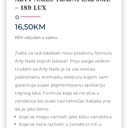
– 189 LUX
16,50
KM
PDV uključen u cijenu.
Zašto za rad odabrati novu predivnu formulu
Arty Nails trajnih lakova? Prije svega velikim
trudom za Arty Nails je za vas kreirao
jedinstvenu kremastu teksturu kojom vam
garantuje super pigmentovanu aplikaciju
trajnog laka. Formula boja se ne sliva u
zanoktice što svaki nail tehničar itekako zna
da je jako bitno.
boje se mogu nanositi jako blizu zanoktica
boje se neće razlivati u zanoktici niti u