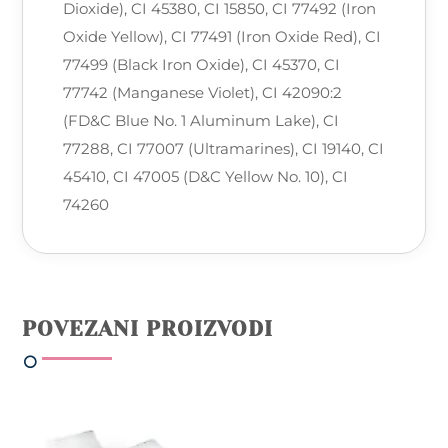
Dioxide), CI 45380, CI 15850, CI 77492 (Iron
Oxide Yellow), CI 77491 (Iron Oxide Red), CI
77499 (Black Iron Oxide), CI 45370, CI
77742 (Manganese Violet), CI 42090:2
(FD&C Blue No. 1 Aluminum Lake), CI
77288, CI 77007 (Ultramarines), CI 19140, CI
45410, CI 47005 (D&C Yellow No. 10), CI
74260
POVEZANI PROIZVODI