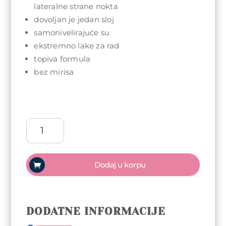
lateralne strane nokta
dovoljan je jedan sloj
samonivelirajuće su
ekstremno lake za rad
topiva formula
bez mirisa
Arty
Nails
trajni
lak
Dodaj u korpu
5ml
-
189
Lux
DODATNE INFORMACIJE
količina