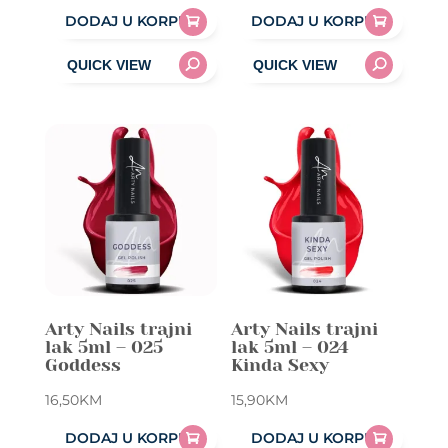
DODAJ U KORPU
DODAJ U KORPU
Arty Nails trajni
Arty Nails trajni
lak 5ml – 025
lak 5ml – 024
Goddess
Kinda Sexy
16,50
KM
15,90
KM
DODAJ U KORPU
DODAJ U KORPU