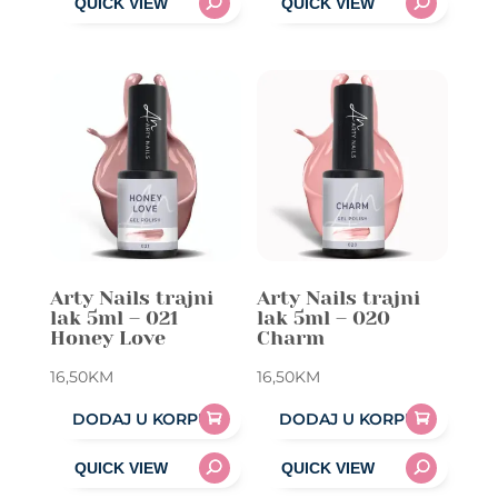
Arty Nails trajni
Arty Nails trajni
lak 5ml – 021
lak 5ml – 020
Honey Love
Charm
16,50
KM
16,50
KM
DODAJ U KORPU
DODAJ U KORPU