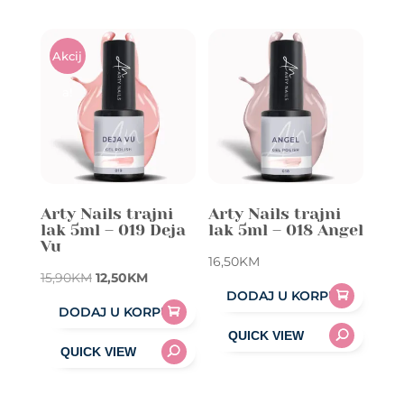
Akcij
A!
Arty Nails trajni
Arty Nails trajni
lak 5ml – 019 Deja
lak 5ml – 018 Angel
Vu
16,50
KM
Original
Current
15,90
KM
12,50
KM
DODAJ U KORPU
price
price
DODAJ U KORPU
was:
is:
15,90KM.
12,50KM.