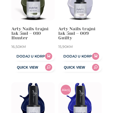
Arty Nails trajni
Arty Nails trajni
lak 5ml – 010
lak 5ml – 009
Hunter
Guilty
16,50
KM
15,90
KM
DODAJ U KORPU
DODAJ U KORPU
Akcij
A!