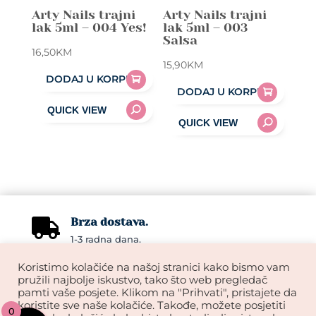
Arty Nails trajni
Arty Nails trajni
lak 5ml – 004 Yes!
lak 5ml – 003
Salsa
16,50
KM
15,90
KM
DODAJ U KORPU
DODAJ U KORPU
Brza dostava.

1-3 radna dana.
Koristimo kolačiće na našoj stranici kako bismo vam
Online podrška

pružili najbolje iskustvo, tako što web pregledač
Tu smo za vas.
pamti vaše posjete. Klikom na "Prihvati", pristajete da
koristite sve naše kolačiće. Takođe, možete posjetiti
0