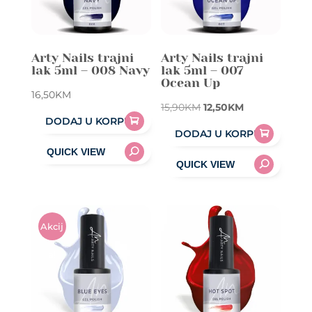
Arty Nails trajni
Arty Nails trajni
lak 5ml – 008 Navy
lak 5ml – 007
Ocean Up
16,50
KM
Original
Current
15,90
KM
12,50
KM
DODAJ U KORPU
price
price
DODAJ U KORPU
was:
is:
15,90KM.
12,50KM.
Akcij
A!