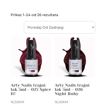
Prikaz 1–24 od 26 rezultata
Arty Nails trajni
Arty Nails trajni
lak 5ml – 027 Spice
lak 5ml – 026
It!
Night Ruby
16,50
KM
16,50
KM