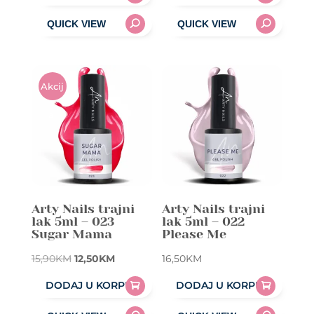
Akcij
A!
Arty Nails trajni
Arty Nails trajni
lak 5ml – 023
lak 5ml – 022
Sugar Mama
Please Me
Original
Current
15,90
KM
12,50
KM
16,50
KM
price
price
DODAJ U KORPU
DODAJ U KORPU
was:
is:
15,90KM.
12,50KM.