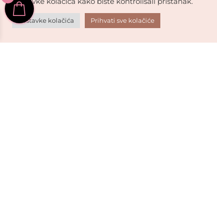
postavke kolačića kako biste kontrolisali pristanak.
Sigurna kupovina.

Vaši podaci su sigurni.
Postavke kolačića
Prihvati sve kolačiće
Kvalitet robe.

Vrhunski brendovi za vas.
Sigurno kartično plaćanje
USKORO!
PLAĆAJTE BRZO I SIGURNO: