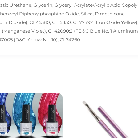
atic Urethane, Glycerin, Glyceryl Acrylate/Acrylic Acid Copo
ylbenzoyl Diphenylphosphine Oxide, Silica, Dimethicone
ium Dioxide), CI 45380, CI 15850, CI 77492 (Iron Oxide Yellow)
42 (Manganese Violet), CI 42090:2 (FD&C Blue No. 1 Aluminum
 47005 (D&C Yellow No. 10), CI 74260