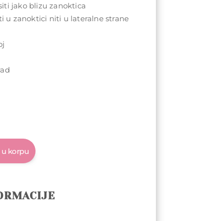
ti jako blizu zanoktica
i u zanoktici niti u lateralne strane
oj
u
rad
 u korpu
ORMACIJE