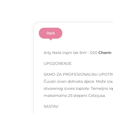
Opis
Arty Nails trajni lak 5ml - 020
Charm
UPOZORENJE:
SAMO ZA PROFESIONALNU UPOTREBU! Pa
Čuvati izvan dohvata djece. Može izaz
otvorenog izvora toplote. Temeljno is
maksimalno 25 stepeni Celzijusa.
SASTAV: