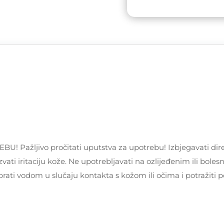
Charm
količina
žljivo pročitati uputstva za upotrebu! Izbjegavati dire
vati iritaciju kože. Ne upotrebljavati na ozlijeđenim ili bole
prati vodom u slučaju kontakta s kožom ili očima i potražiti 