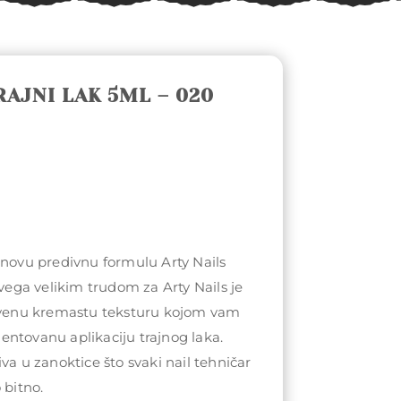
RAJNI LAK 5ML – 020
 novu predivnu formulu Arty Nails
svega velikim trudom za Arty Nails je
stvenu kremastu teksturu kojom vam
ntovanu aplikaciju trajnog laka.
va u zanoktice što svaki nail tehničar
 bitno.