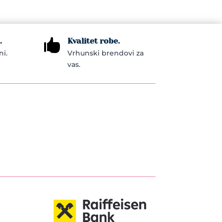
.
Kvalitet robe.

ni.
Vrhunski brendovi za
vas.