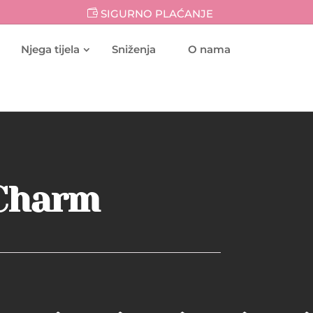
SIGURNO PLAĆANJE
Njega tijela
Sniženja
O nama
 Charm