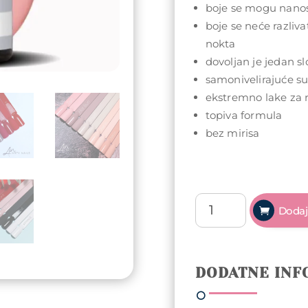
boje se mogu nanosi
boje se neće razlivat
nokta
dovoljan je jedan sl
samonivelirajuće s
ekstremno lake za 
topiva formula
bez mirisa
Arty
Dodaj
Nails
trajni
lak
5ml
DODATNE INF
-
020