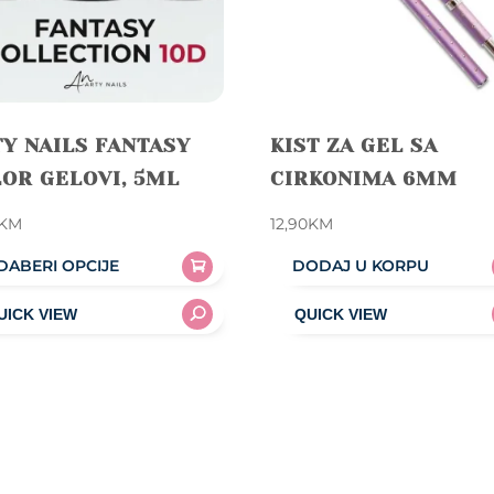
Y NAILS FANTASY
KIST ZA GEL SA
OR GELOVI, 5ML
CIRKONIMA 6MM
KM
12,90
KM
DABERI OPCIJE
DODAJ U KORPU
uct
iple
nts.
ons