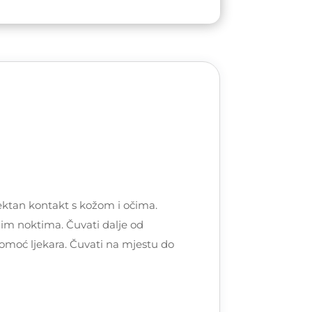
ktan kontakt s kožom i očima.
snim noktima. Čuvati dalje od
pomoć ljekara. Čuvati na mjestu do