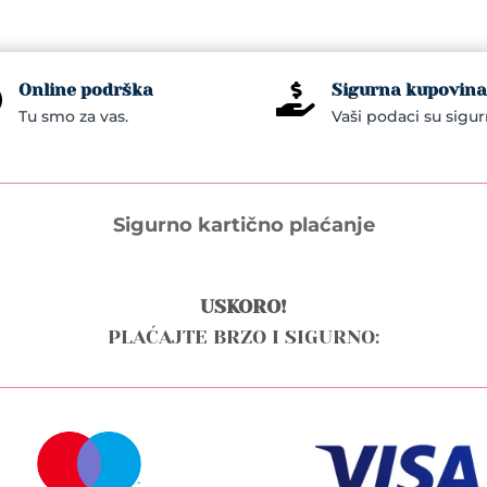
en
Online podrška
Sigurna kupovina


Tu smo za vas.
Vaši podaci su sigur
uct
e
Sigurno kartično plaćanje
USKORO!
PLAĆAJTE BRZO I SIGURNO: