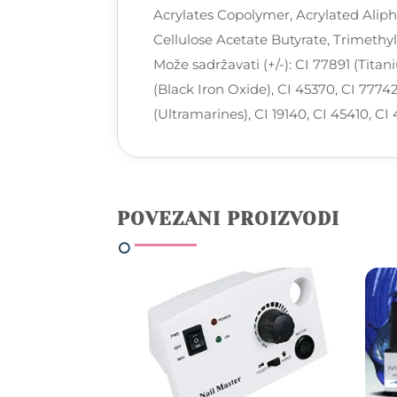
Acrylates Copolymer, Acrylated Aliph
Cellulose Acetate Butyrate, Trimeth
Može sadržavati (+/-): CI 77891 (Titan
(Black Iron Oxide), CI 45370, CI 777
(Ultramarines), CI 19140, CI 45410, CI
POVEZANI PROIZVODI