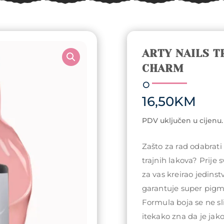
ARTY NAILS T
CHARM
16,50
KM
PDV uključen u cijenu.
Zašto za rad odabrati
trajnih lakova? Prije 
za vas kreirao jedin
garantuje super pigme
Formula boja se ne sli
itekako zna da je jako