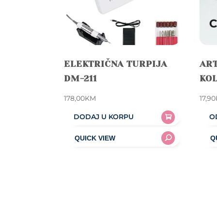
ELEKTRIČNA TURPIJA
ART
DM-211
KOL
178,00
KM
17,90
DODAJ U KORPU
O
This
prod
has
mult
varia
The
opti