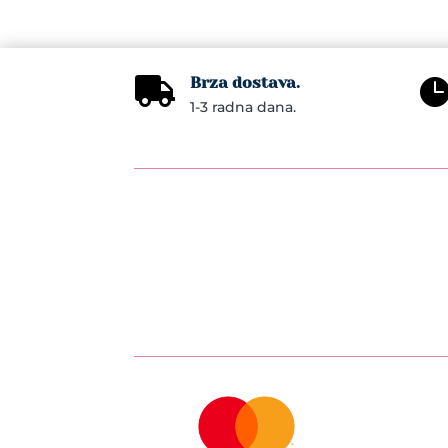
may
be
chos
Brza dostava.
on

1-3 radna dana.
the
prod
pag