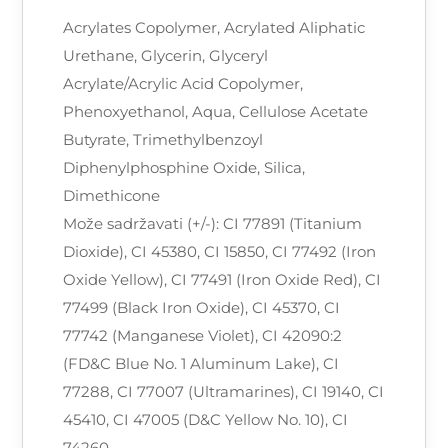
Acrylates Copolymer, Acrylated Aliphatic
Urethane, Glycerin, Glyceryl
Acrylate/Acrylic Acid Copolymer,
Phenoxyethanol, Aqua, Cellulose Acetate
Butyrate, Trimethylbenzoyl
Diphenylphosphine Oxide, Silica,
Dimethicone
Može sadržavati (+/-): CI 77891 (Titanium
Dioxide), CI 45380, CI 15850, CI 77492 (Iron
Oxide Yellow), CI 77491 (Iron Oxide Red), CI
77499 (Black Iron Oxide), CI 45370, CI
77742 (Manganese Violet), CI 42090:2
(FD&C Blue No. 1 Aluminum Lake), CI
77288, CI 77007 (Ultramarines), CI 19140, CI
45410, CI 47005 (D&C Yellow No. 10), CI
74260