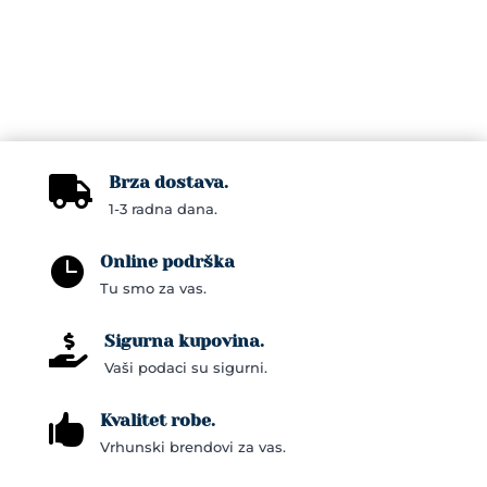
Brza dostava.

1-3 radna dana.
Online podrška

Tu smo za vas.
Sigurna kupovina.

Vaši podaci su sigurni.
Kvalitet robe.

Vrhunski brendovi za vas.