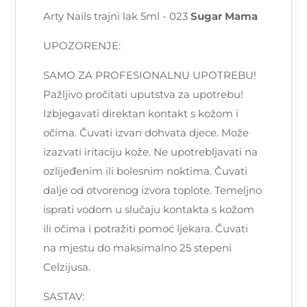
Arty Nails trajni lak 5ml - 023
Sugar Mama
UPOZORENJE:
SAMO ZA PROFESIONALNU UPOTREBU!
Pažljivo pročitati uputstva za upotrebu!
Izbjegavati direktan kontakt s kožom i
očima. Čuvati izvan dohvata djece. Može
izazvati iritaciju kože. Ne upotrebljavati na
ozlijeđenim ili bolesnim noktima. Čuvati
dalje od otvorenog izvora toplote. Temeljno
isprati vodom u slučaju kontakta s kožom
ili očima i potražiti pomoć ljekara. Čuvati
na mjestu do maksimalno 25 stepeni
Celzijusa.
SASTAV: