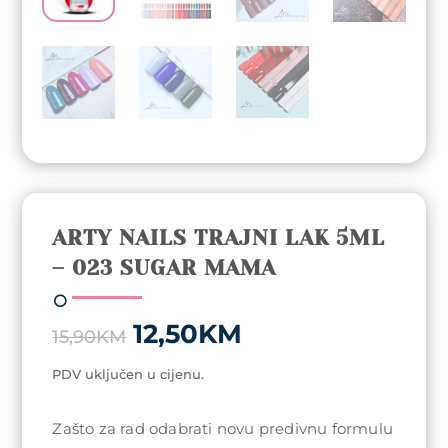
ARTY NAILS TRAJNI LAK 5ML
– 023 SUGAR MAMA
Original
Current
12,50
KM
15,90
KM
price
price
was:
is:
PDV uključen u cijenu.
15,90KM.
12,50KM.
Zašto za rad odabrati novu predivnu formulu