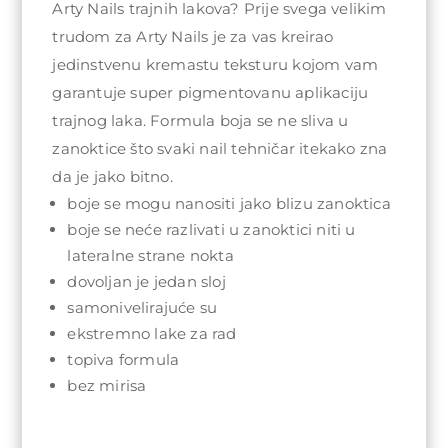
Arty Nails trajnih lakova? Prije svega velikim
trudom za Arty Nails je za vas kreirao
jedinstvenu kremastu teksturu kojom vam
garantuje super pigmentovanu aplikaciju
trajnog laka. Formula boja se ne sliva u
zanoktice što svaki nail tehničar itekako zna
da je jako bitno.
boje se mogu nanositi jako blizu zanoktica
boje se neće razlivati u zanoktici niti u
lateralne strane nokta
dovoljan je jedan sloj
samonivelirajuće su
ekstremno lake za rad
topiva formula
bez mirisa