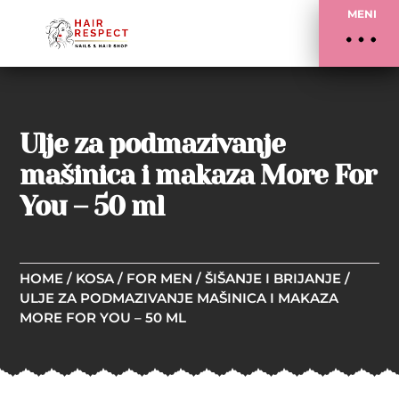
MENI
Ulje za podmazivanje
mašinica i makaza More For
You – 50 ml
HOME
/
KOSA
/
FOR MEN
/
ŠIŠANJE I BRIJANJE
/
ULJE ZA PODMAZIVANJE MAŠINICA I MAKAZA
MORE FOR YOU – 50 ML