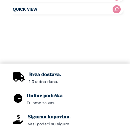
Brza dostava.

1-3 radna dana.
Online podrška

Tu smo za vas.
Sigurna kupovina.

Vaši podaci su sigurni.