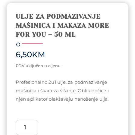
ULJE ZA PODMAZIVANJE
MAŠINICA I MAKAZA MORE
FOR YOU – 50 ML
6,50
KM
PDV uključen u cijenu.
Profesionalno 2u1 ulje, za podmazivanje
mašinica i škara za šišanje. Oblik bočice i
njen aplikator olakšavaju nanošenje ulja.
Ulje
za