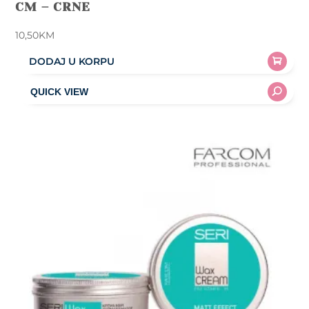
CM – CRNE
10,50
KM
DODAJ U KORPU