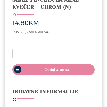
KVEČER – CHROM (N)
14,80
KM
PDV uključen u cijenu.
Sibel
pinceta
za
akne
Dodaj u korpu
Kvečer
-
Chrom
(N)
DODATNE INFORMACIJE
količina