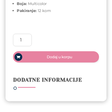
Boja:
Multicolor
Pakiranje:
12 kom
Klipsna
za
kosu
Sibel
Dodaj u korpu
Pvc
Croco
Leptir
12
DODATNE INFORMACIJE
kom
–
Multicolor
količina