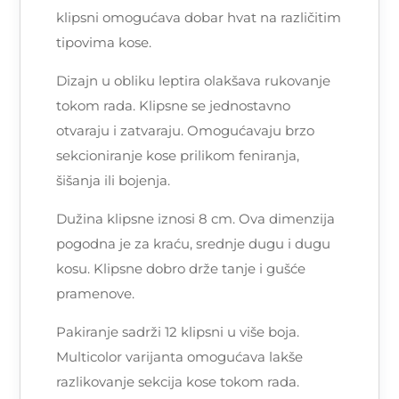
klipsni omogućava dobar hvat na različitim
tipovima kose.
Dizajn u obliku leptira olakšava rukovanje
tokom rada. Klipsne se jednostavno
otvaraju i zatvaraju. Omogućavaju brzo
sekcioniranje kose prilikom feniranja,
šišanja ili bojenja.
Dužina klipsne iznosi 8 cm. Ova dimenzija
pogodna je za kraću, srednje dugu i dugu
kosu. Klipsne dobro drže tanje i gušće
pramenove.
Pakiranje sadrži 12 klipsni u više boja.
Multicolor varijanta omogućava lakše
razlikovanje sekcija kose tokom rada.