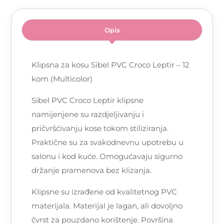
Opis
Klipsna za kosu Sibel PVC Croco Leptir – 12
kom (Multicolor)
Sibel PVC Croco Leptir klipsne
namijenjene su razdjeljivanju i
pričvršćivanju kose tokom stiliziranja.
Praktične su za svakodnevnu upotrebu u
salonu i kod kuće. Omogućavaju sigurno
držanje pramenova bez klizanja.
Klipsne su izrađene od kvalitetnog PVC
materijala. Materijal je lagan, ali dovoljno
čvrst za pouzdano korištenje. Površina