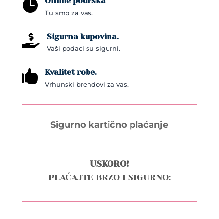
Online podrška

Tu smo za vas.
Sigurna kupovina.

Vaši podaci su sigurni.
Kvalitet robe.

Vrhunski brendovi za vas.
Sigurno kartično plaćanje
USKORO!
PLAĆAJTE BRZO I SIGURNO: