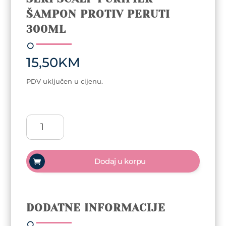
ŠAMPON PROTIV PERUTI
300ML
15,50
KM
PDV uključen u cijenu.
Seri
Scalp
Purifier
šampon
Dodaj u korpu
protiv
peruti
300ml
količina
DODATNE INFORMACIJE