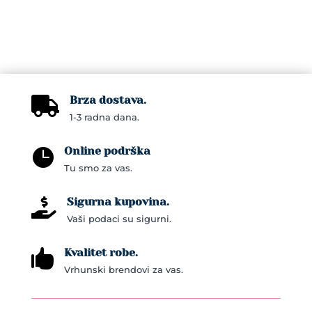
Brza dostava.

1-3 radna dana.
Online podrška

Tu smo za vas.
Sigurna kupovina.

Vaši podaci su sigurni.
Kvalitet robe.

Vrhunski brendovi za vas.