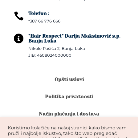
Telefon :

*387 66 776 666
"Hair Respect" Darija Maksimović s.p.

Banja Luka
Nikole Pašića 2, Banja Luka
JIB: 4508024000000
Opšti uslovi
Politika privatnosti
Način plaćanja i dostava
Koristimo kolačiće na našoj stranici kako bismo vam
Reklamacije i povrat robe
pružili najbolje iskustvo, tako što web pregledač