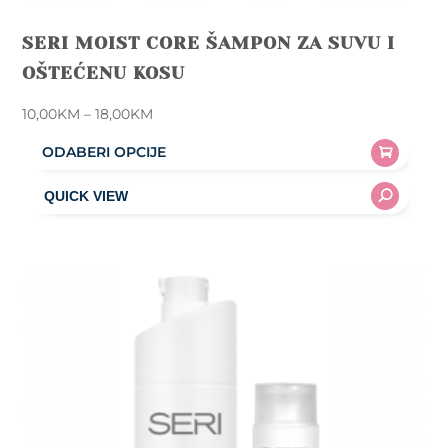
SERI MOIST CORE ŠAMPON ZA SUVU I
OŠTEĆENU KOSU
Price
10,00
KM
–
18,00
KM
range:
ODABERI OPCIJE
10,00KM
This
through
product
18,00KM
has
multiple
variants.
The
options
may
be
chosen
on