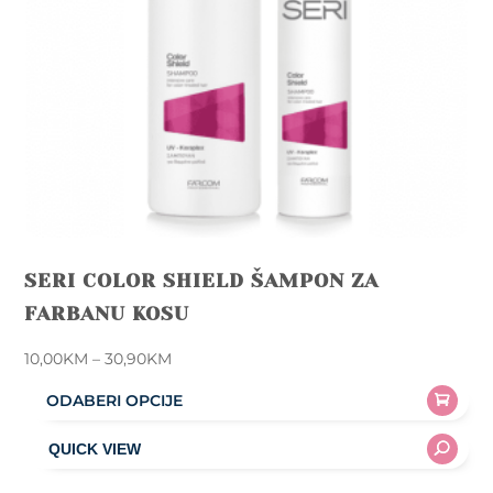
the
product
page
SERI COLOR SHIELD ŠAMPON ZA
FARBANU KOSU
Price
10,00
KM
–
30,90
KM
range:
ODABERI OPCIJE
10,00KM
This
through
product
30,90KM
has