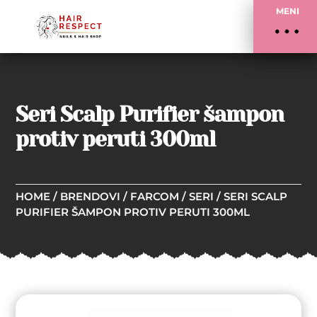
MENI
Seri Scalp Purifier šampon
protiv peruti 300ml
HOME
/
BRENDOVI
/
FARCOM
/
SERI
/ SERI SCALP
PURIFIER ŠAMPON PROTIV PERUTI 300ML