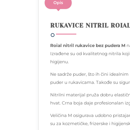
Opis
RUKAVICE NITRIL ROIA
Roial nitril rukavice bez pudera M
na
Izrađene su od kvalitetnog nitrila ko
higijenu.
Ne sadrže puder, što ih čini idealni
puder u rukavicama. Takođe su sigurn
Nitrilni materijal pruža dobru elasti
hvat. Crna boja daje profesionalan izg
Veličina M osigurava udobno pristaj
su za kozmetičke, frizerske i higijen