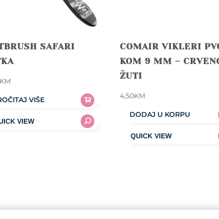
TBRUSH SAFARI
COMAIR VIKLERI PVC
TKA
KOM 9 MM – CRVEN
ŽUTI
KM
4,50
KM
ROČITAJ VIŠE
DODAJ U KORPU