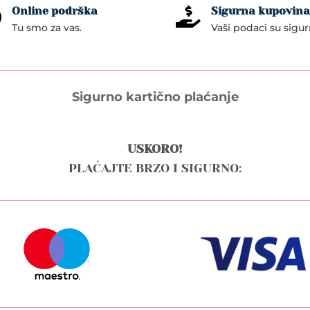
Online podrška
Sigurna kupovina


Tu smo za vas.
Vaši podaci su sigur
Sigurno kartično plaćanje
USKORO!
PLAĆAJTE BRZO I SIGURNO: