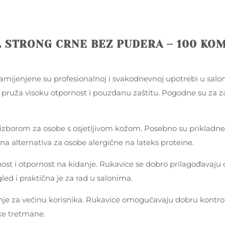
L STRONG CRNE BEZ PUDERA – 100 KOM
mijenjene su profesionalnoj i svakodnevnoj upotrebi u sal
ji pruža visoku otpornost i pouzdanu zaštitu. Pogodne su za za
m izborom za osobe s osjetljivom kožom. Posebno su prikladne
a alternativa za osobe alergične na lateks proteine.
čnost i otpornost na kidanje. Rukavice se dobro prilagođavaj
led i praktična je za rad u salonima.
anje za većinu korisnika. Rukavice omogućavaju dobru kontro
ske tretmane.