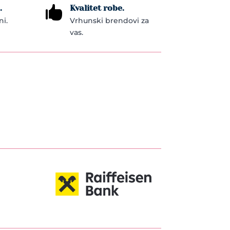
.
Kvalitet robe.

ni.
Vrhunski brendovi za
vas.