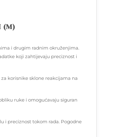
 (M)
onima i drugim radnim okruženjima.
datke koji zahtijevaju preciznost i
 za korisnike sklone reakcijama na
u obliku ruke i omogućavaju siguran
lu i preciznost tokom rada. Pogodne