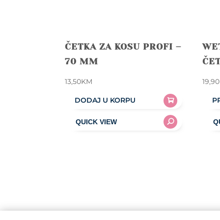
ČETKA ZA KOSU PROFI –
WE
70 MM
ČE
13,50
KM
19,90
DODAJ U KORPU
P