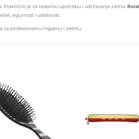
. Praktično je za redovnu upotrebu i održavanje zaliha.
Roia
litet, sigurnost i udobnost.
za profesionalnu higijenu i zaštitu.