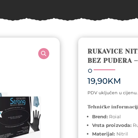
RUKAVICE NIT
BEZ PUDERA –
19,90
KM
PDV uključen u cijenu.
Tehničke informaci
Brend:
Roial
Vrsta proizvoda:
Ru
Materijal:
Nitril