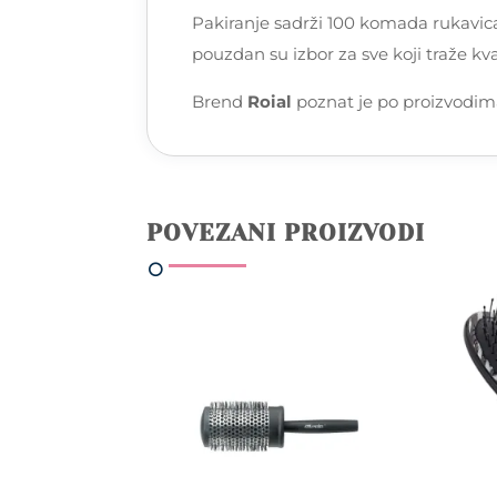
Pakiranje sadrži 100 komada rukavica
pouzdan su izbor za sve koji traže kva
Brend
Roial
poznat je po proizvodima 
POVEZANI PROIZVODI