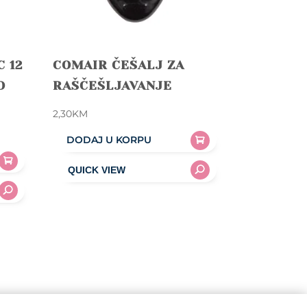
 12
COMAIR ČEŠALJ ZA
O
RAŠČEŠLJAVANJE
2,30
KM
DODAJ U KORPU