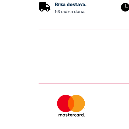
Brza dostava.

1-3 radna dana.