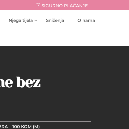
SIGURNO PLAĆANJE
Njega tijela
Sniženja
O nama
ne bez
RA – 100 KOM (M)