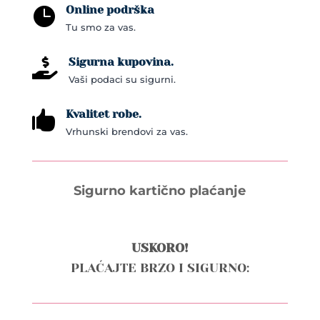
Online podrška

Tu smo za vas.
Sigurna kupovina.

Vaši podaci su sigurni.
Kvalitet robe.

Vrhunski brendovi za vas.
Sigurno kartično plaćanje
USKORO!
PLAĆAJTE BRZO I SIGURNO: