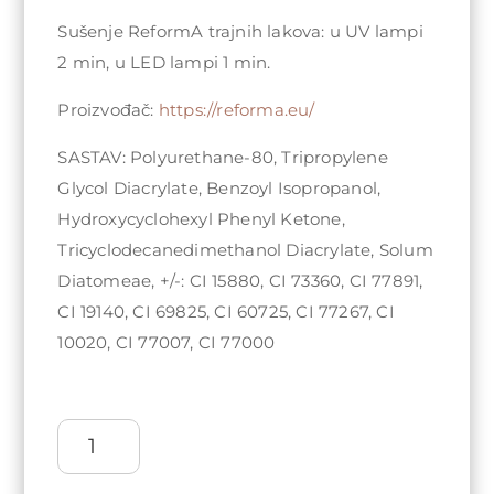
Sušenje ReformA trajnih lakova: u UV lampi
2 min, u LED lampi 1 min.
Proizvođač:
https://reforma.eu/
SASTAV: Polyurethane-80, Tripropylene
Glycol Diacrylate, Benzoyl Isopropanol,
Hydroxycyclohexyl Phenyl Ketone,
Tricyclodecanedimethanol Diacrylate, Solum
Diatomeae, +/-: CI 15880, CI 73360, CI 77891,
CI 19140, CI 69825, CI 60725, CI 77267, CI
10020, CI 77007, CI 77000
ReformA
Gel
polish