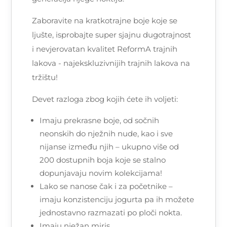
Zaboravite na kratkotrajne boje koje se
ljušte, isprobajte super sjajnu dugotrajnost
i nevjerovatan kvalitet ReformA trajnih
lakova - najekskluzivnijih trajnih lakova na
tržištu!
Devet razloga zbog kojih ćete ih voljeti:
Imaju prekrasne boje, od sočnih
neonskih do nježnih nude, kao i sve
nijanse između njih – ukupno više od
200 dostupnih boja koje se stalno
dopunjavaju novim kolekcijama!
Lako se nanose čak i za početnike –
imaju konzistenciju jogurta pa ih možete
jednostavno razmazati po ploči nokta.
Imaju nježan miris.