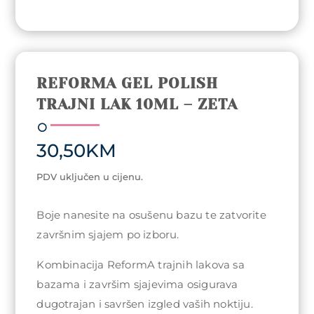
REFORMA GEL POLISH
TRAJNI LAK 10ML – ZETA
30,50
KM
PDV uključen u cijenu.
Boje nanesite na osušenu bazu te zatvorite
završnim sjajem po izboru.
Kombinacija ReformA trajnih lakova sa
bazama i završim sjajevima osigurava
dugotrajan i savršen izgled vaših noktiju.