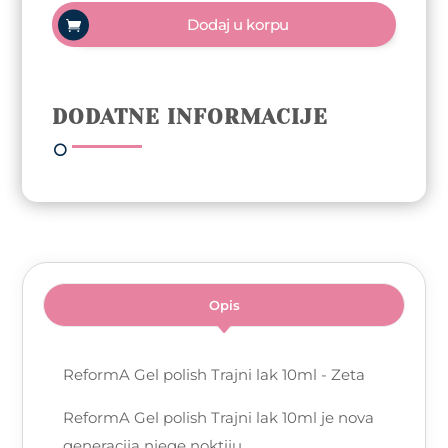
Trajni
Dodaj u korpu
lak
10ml
-
Zeta
DODATNE INFORMACIJE
količina
Opis
ReformA Gel polish Trajni lak 10ml - Zeta
ReformA Gel polish Trajni lak 10ml je nova
generacija njege noktiju.