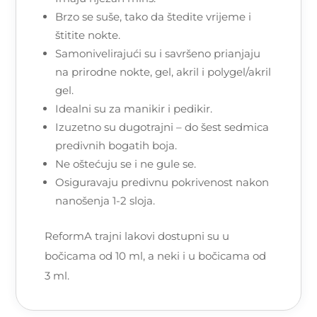
Brzo se suše, tako da štedite vrijeme i
štitite nokte.
Samonivelirajući su i savršeno prianjaju
na prirodne nokte, gel, akril i polygel/akril
gel.
Idealni su za manikir i pedikir.
Izuzetno su dugotrajni – do šest sedmica
predivnih bogatih boja.
Ne oštećuju se i ne gule se.
Osiguravaju predivnu pokrivenost nakon
nanošenja 1-2 sloja.
ReformA trajni lakovi dostupni su u
bočicama od 10 ml, a neki i u bočicama od
3 ml.