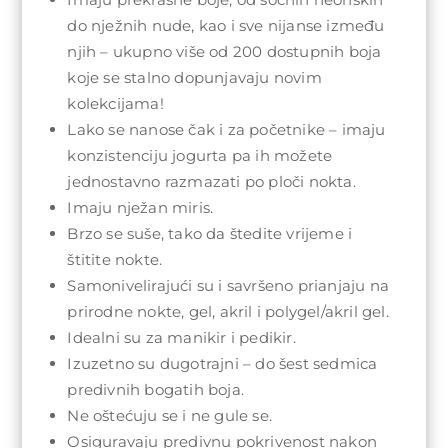
do nježnih nude, kao i sve nijanse između
njih – ukupno više od 200 dostupnih boja
koje se stalno dopunjavaju novim
kolekcijama!
Lako se nanose čak i za početnike – imaju
konzistenciju jogurta pa ih možete
jednostavno razmazati po ploči nokta.
Imaju nježan miris.
Brzo se suše, tako da štedite vrijeme i
štitite nokte.
Samonivelirajući su i savršeno prianjaju na
prirodne nokte, gel, akril i polygel/akril gel.
Idealni su za manikir i pedikir.
Izuzetno su dugotrajni – do šest sedmica
predivnih bogatih boja.
Ne oštećuju se i ne gule se.
Osiguravaju predivnu pokrivenost nakon