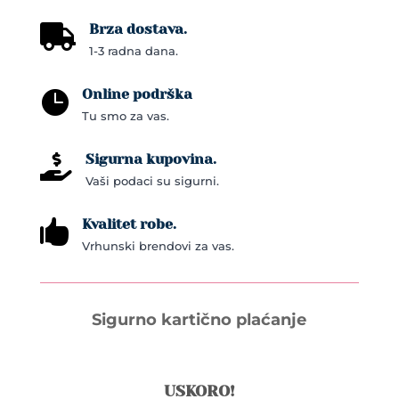
Brza dostava.

1-3 radna dana.
Online podrška

Tu smo za vas.
Sigurna kupovina.

Vaši podaci su sigurni.
Kvalitet robe.

Vrhunski brendovi za vas.
Sigurno kartično plaćanje
USKORO!