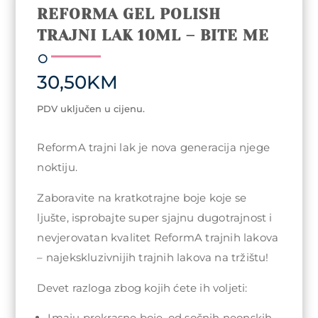
REFORMA GEL POLISH
TRAJNI LAK 10ML – BITE ME
30,50
KM
PDV uključen u cijenu.
ReformA trajni lak je nova generacija njege
noktiju.
Zaboravite na kratkotrajne boje koje se
ljušte, isprobajte super sjajnu dugotrajnost i
nevjerovatan kvalitet ReformA trajnih lakova
– najekskluzivnijih trajnih lakova na tržištu!
Devet razloga zbog kojih ćete ih voljeti:
Imaju prekrasne boje, od sočnih neonskih