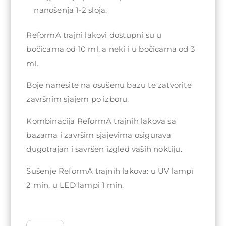
nanošenja 1-2 sloja.
ReformA trajni lakovi dostupni su u
bočicama od 10 ml, a neki i u bočicama od 3
ml.
Boje nanesite na osušenu bazu te zatvorite
završnim sjajem po izboru.
Kombinacija ReformA trajnih lakova sa
bazama i završim sjajevima osigurava
dugotrajan i savršen izgled vaših noktiju.
Sušenje ReformA trajnih lakova: u UV lampi
2 min, u LED lampi 1 min.
ReformA