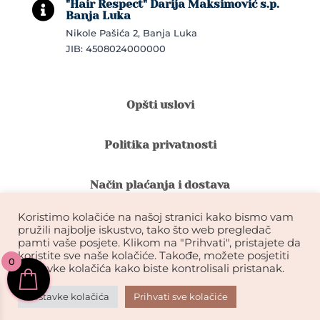
"Hair Respect" Darija Maksimović s.p.

Banja Luka
Nikole Pašića 2, Banja Luka
JIB: 4508024000000
Opšti uslovi
Politika privatnosti
Način plaćanja i dostava
Koristimo kolačiće na našoj stranici kako bismo vam
Reklamacije i povrat robe
pružili najbolje iskustvo, tako što web pregledač
pamti vaše posjete. Klikom na "Prihvati", pristajete da
koristite sve naše kolačiće. Takođe, možete posjetiti
0
Garancija na kvalitet ekstenzija
postavke kolačića kako biste kontrolisali pristanak.
Postavke kolačića
Prihvati sve kolačiće
KIKDESIGN© 2026