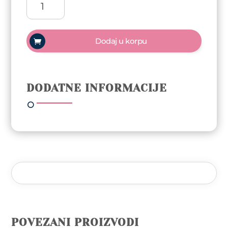
Gel
polish
Trajni
Dodaj u korpu
lak
10ml
-
Bite
DODATNE INFORMACIJE
Me
količina
POVEZANI PROIZVODI