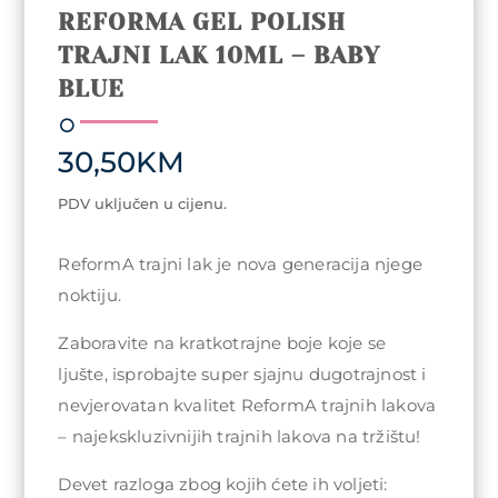
REFORMA GEL POLISH
TRAJNI LAK 10ML – BABY
BLUE
30,50
KM
PDV uključen u cijenu.
ReformA trajni lak je nova generacija njege
noktiju.
Zaboravite na kratkotrajne boje koje se
ljušte, isprobajte super sjajnu dugotrajnost i
nevjerovatan kvalitet ReformA trajnih lakova
– najekskluzivnijih trajnih lakova na tržištu!
Devet razloga zbog kojih ćete ih voljeti: