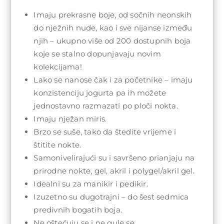
Imaju prekrasne boje, od sočnih neonskih
do nježnih nude, kao i sve nijanse između
njih – ukupno više od 200 dostupnih boja
koje se stalno dopunjavaju novim
kolekcijama!
Lako se nanose čak i za početnike – imaju
konzistenciju jogurta pa ih možete
jednostavno razmazati po ploči nokta.
Imaju nježan miris.
Brzo se suše, tako da štedite vrijeme i
štitite nokte.
Samonivelirajući su i savršeno prianjaju na
prirodne nokte, gel, akril i polygel/akril gel.
Idealni su za manikir i pedikir.
Izuzetno su dugotrajni – do šest sedmica
predivnih bogatih boja.
Ne oštećuju se i ne gule se.