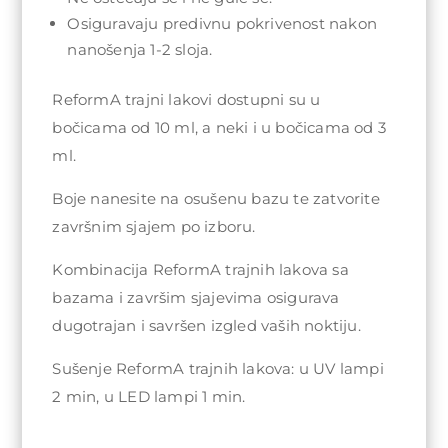
Osiguravaju predivnu pokrivenost nakon
nanošenja 1-2 sloja.
ReformA trajni lakovi dostupni su u
bočicama od 10 ml, a neki i u bočicama od 3
ml.
Boje nanesite na osušenu bazu te zatvorite
završnim sjajem po izboru.
Kombinacija ReformA trajnih lakova sa
bazama i završim sjajevima osigurava
dugotrajan i savršen izgled vaših noktiju.
Sušenje ReformA trajnih lakova: u UV lampi
2 min, u LED lampi 1 min.