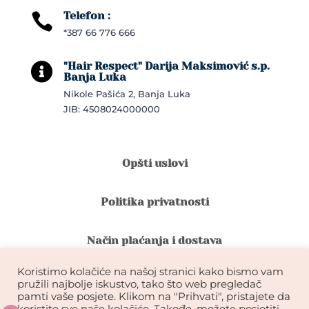
Telefon :

*387 66 776 666
"Hair Respect" Darija Maksimović s.p.

Banja Luka
Nikole Pašića 2, Banja Luka
JIB: 4508024000000
Opšti uslovi
Politika privatnosti
Način plaćanja i dostava
Koristimo kolačiće na našoj stranici kako bismo vam
Reklamacije i povrat robe
pružili najbolje iskustvo, tako što web pregledač
pamti vaše posjete. Klikom na "Prihvati", pristajete da