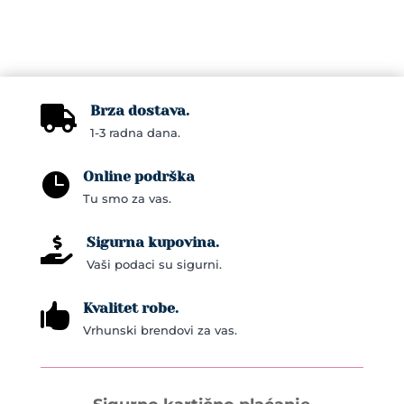
Brza dostava.

1-3 radna dana.
Online podrška

Tu smo za vas.
Sigurna kupovina.

Vaši podaci su sigurni.
Kvalitet robe.

Vrhunski brendovi za vas.