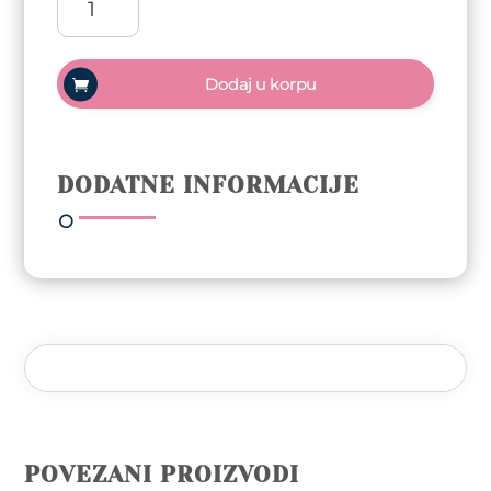
CARBIDE
YELLOW
L-
Dodaj u korpu
14
6,00
mm
–
DODATNE INFORMACIJE
1606
količina
POVEZANI PROIZVODI