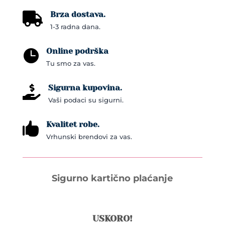
Brza dostava.

1-3 radna dana.
Online podrška

Tu smo za vas.
Sigurna kupovina.

Vaši podaci su sigurni.
Kvalitet robe.

Vrhunski brendovi za vas.
Sigurno kartično plaćanje
USKORO!