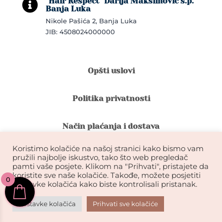
"Hair Respect" Darija Maksimović s.p.

Banja Luka
Nikole Pašića 2, Banja Luka
JIB: 4508024000000
Opšti uslovi
Politika privatnosti
Način plaćanja i dostava
Koristimo kolačiće na našoj stranici kako bismo vam
Reklamacije i povrat robe
pružili najbolje iskustvo, tako što web pregledač
pamti vaše posjete. Klikom na "Prihvati", pristajete da
koristite sve naše kolačiće. Takođe, možete posjetiti
0
Garancija na kvalitet ekstenzija
postavke kolačića kako biste kontrolisali pristanak.
Postavke kolačića
Prihvati sve kolačiće
KIKDESIGN© 2026