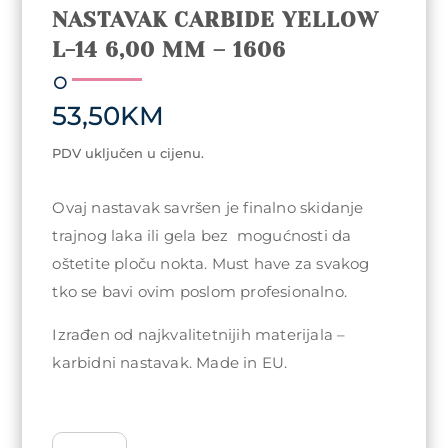
NASTAVAK CARBIDE YELLOW
L-14 6,00 MM – 1606
53,50
KM
PDV uključen u cijenu.
Ovaj nastavak savršen je finalno skidanje
trajnog laka ili gela bez mogućnosti da
oštetite ploču nokta. Must have za svakog
tko se bavi ovim poslom profesionalno.
Izrađen od najkvalitetnijih materijala –
karbidni nastavak. Made in EU.
NASTAVAK