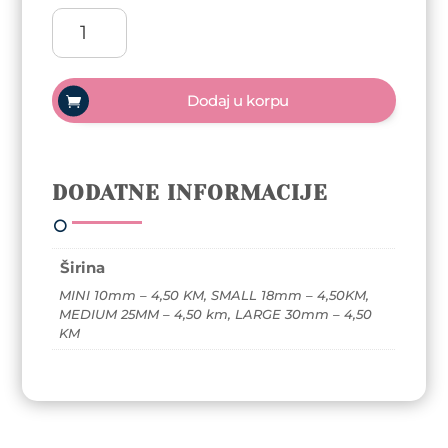
Mira
Styling
Bottle
Brush
Dodaj u korpu
mini
četke
za
feniranje
DODATNE INFORMACIJE
količina
Širina
MINI 10mm – 4,50 KM, SMALL 18mm – 4,50KM,
MEDIUM 25MM – 4,50 km, LARGE 30mm – 4,50
KM