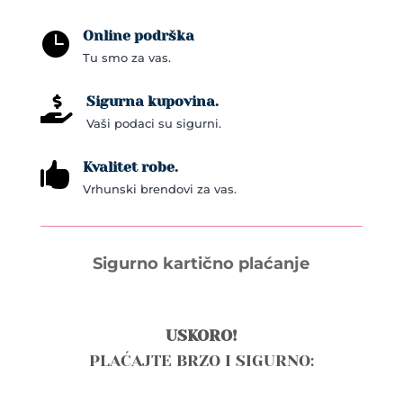
Online podrška

Tu smo za vas.
Sigurna kupovina.

Vaši podaci su sigurni.
Kvalitet robe.

Vrhunski brendovi za vas.
Sigurno kartično plaćanje
USKORO!
PLAĆAJTE BRZO I SIGURNO: