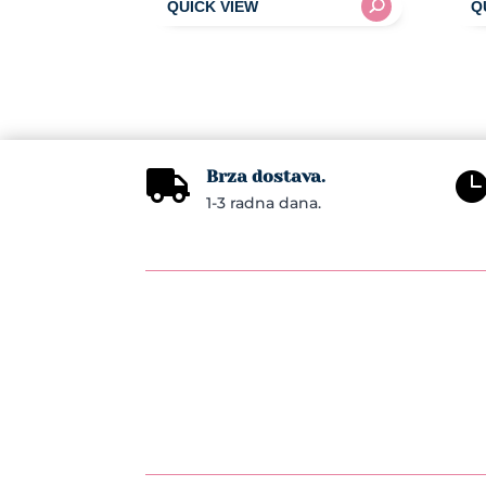
Brza dostava.

1-3 radna dana.