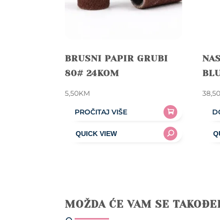
BRUSNI PAPIR GRUBI
NA
80# 24KOM
BLU
5,50
KM
38,5
PROČITAJ VIŠE
D
MOŽDA ĆE VAM SE TAKOĐE