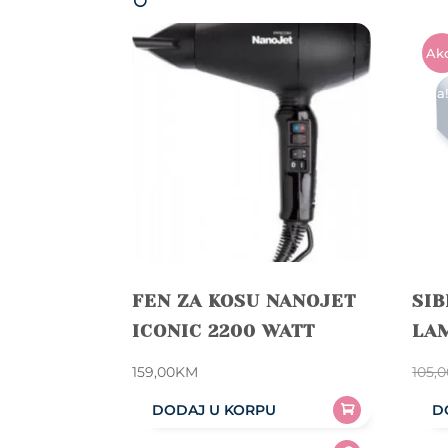
Akc
A!
FEN ZA KOSU NANOJET
SIB
ICONIC 2200 WATT
LAM
159,00
KM
105,
DODAJ U KORPU
D