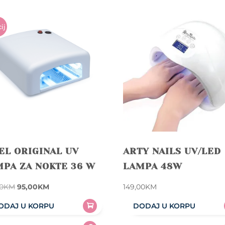
ij
EL ORIGINAL UV
ARTY NAILS UV/LED
PA ZA NOKTE 36 W
LAMPA 48W
Original
Current
00
KM
95,00
KM
149,00
KM
price
price
ODAJ U KORPU
DODAJ U KORPU
was:
is: