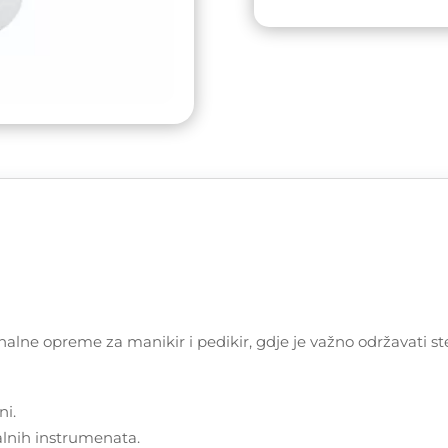
ne opreme za manikir i pedikir, gdje je važno održavati ste
ni.
talnih instrumenata.