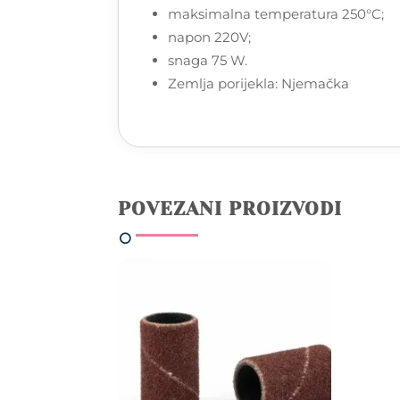
maksimalna temperatura 250°C;
napon 220V;
snaga 75 W.
Zemlja porijekla: Njemačka
POVEZANI PROIZVODI