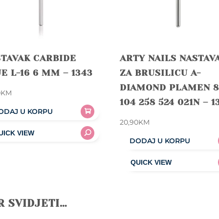
STAVAK CARBIDE
ARTY NAILS NASTAV
E L-16 6 MM – 1343
ZA BRUSILICU A-
DIAMOND PLAMEN 8
0
KM
104 258 524 021N – 1
ODAJ U KORPU
20,90
KM
DODAJ U KORPU
R SVIDJETI…