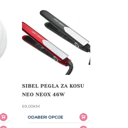
SIBEL PEGLA ZA KOSU
NEO NEOX 46W
69,00
KM
ODABERI OPCIJE
This