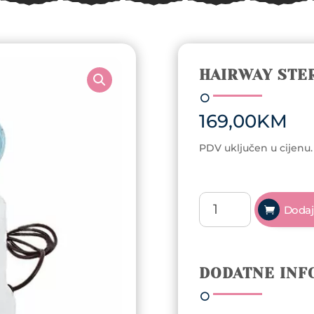
HAIRWAY STE
169,00
KM
PDV uključen u cijenu.
Hairway
Dodaj
sterilizator
Macrostop
količina
DODATNE INF