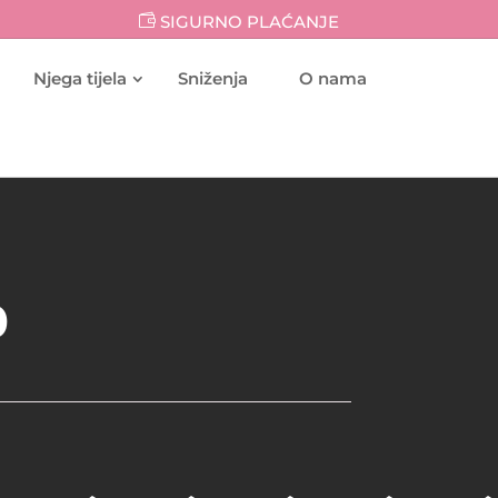
SIGURNO PLAĆANJE
Njega tijela
Sniženja
O nama
p