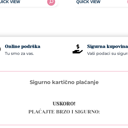
105,00KM.
95,00KM.
Online podrška
Sigurna kupovina


Tu smo za vas.
Vaši podaci su sigur
Sigurno kartično plaćanje
USKORO!
PLAĆAJTE BRZO I SIGURNO: