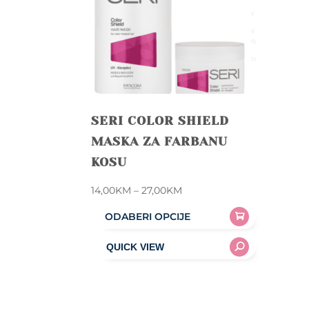
SERI COLOR SHIELD
MASKA ZA FARBANU
KOSU
Price
14,00
KM
–
27,00
KM
range:
ODABERI OPCIJE
14,00KM
This
through
product
27,00KM
has
multiple
variants.