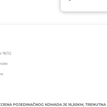
Nijansa
18/22
|
10kom
količina
a 18/22
kose.
ma
CIJENA POJEDINAČNOG KOMADA JE 16,50KM, TRENUTNA CI