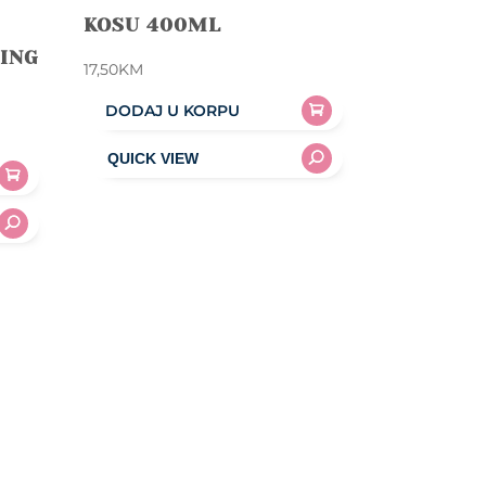
KOSU 400ML
ING
17,50
KM
DODAJ U KORPU