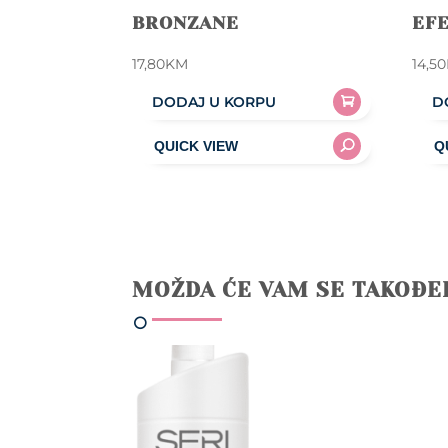
BRONZANE
EF
17,80
KM
14,50
DODAJ U KORPU
D
MOŽDA ĆE VAM SE TAKOĐE