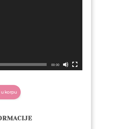
00:00
 u korpu
ORMACIJE