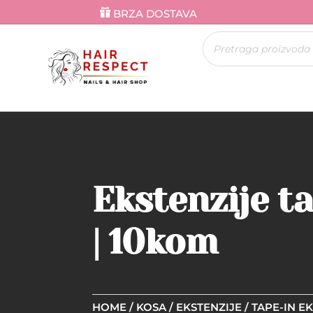
BRZA DOSTAVA
Products
search
Ekstenzije t
| 10kom
HOME
/
KOSA
/
EKSTENZIJE
/
TAPE-IN E