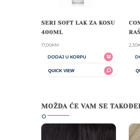
SERI SOFT LAK ZA KOSU
CO
400ML
RA
17,00
KM
2,30
DODAJ U KORPU
D
MOŽDA ĆE VAM SE TAKOĐE