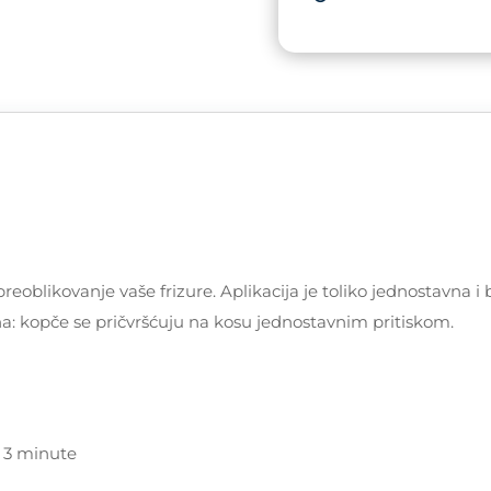
Nijansa
4
količina
 preoblikovanje vaše frizure. Aplikacija je toliko jednostavn
na: kopče se pričvršćuju na kosu jednostavnim pritiskom.
- 3 minute