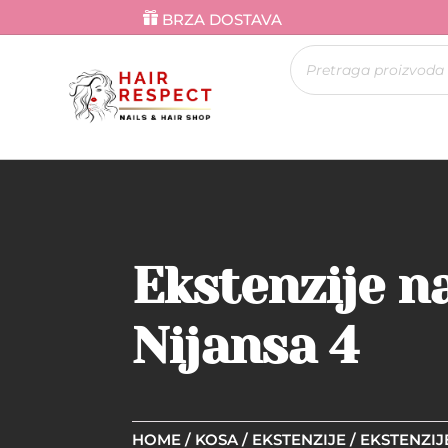
BRZA DOSTAVA
Products
search
Ekstenzije na
Nijansa 4
HOME
/
KOSA
/
EKSTENZIJE
/
EKSTENZIJ