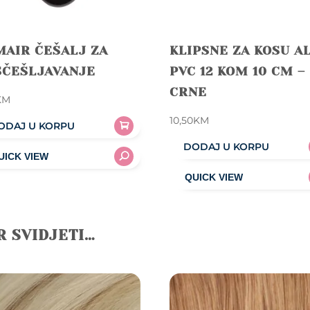
MAIR ČEŠALJ ZA
KLIPSNE ZA KOSU A
ŠČEŠLJAVANJE
PVC 12 KOM 10 CM –
CRNE
KM
10,50
KM
ODAJ U KORPU
DODAJ U KORPU
R SVIDJETI…