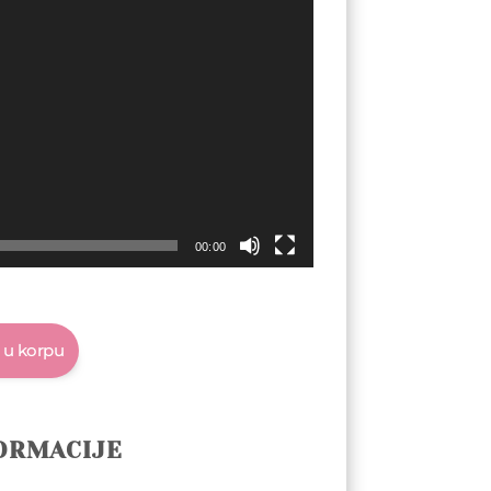
00:00
 u korpu
ORMACIJE