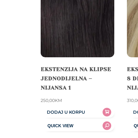
EKSTENZIJA NA KLIPSE
EKS
JEDNODIJELNA –
8 D
NIJANSA 1
NIJ
250,00
KM
310,
DODAJ U KORPU
D