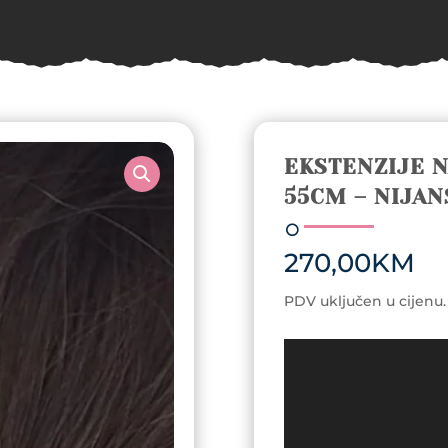
EKSTENZIJE N
55CM – NIJAN
270,00
KM
PDV uključen u cijenu.
Video
Player