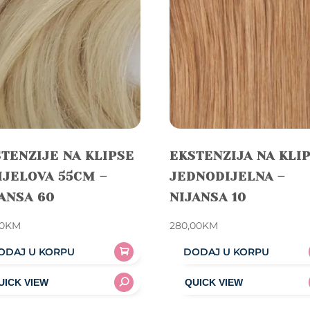
TENZIJE NA KLIPSE
EKSTENZIJA NA KLI
IJELOVA 55CM –
JEDNODIJELNA –
ANSA 60
NIJANSA 10
00
KM
280,00
KM
ODAJ U KORPU
DODAJ U KORPU