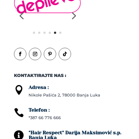
KONTAKTIRAJTE NAS :
Adresa :

Nikole Pašića 2, 78000 Banja Luka
Telefon :

*387 66 776 666
"Hair Respect" Darija Maksimović s.p.

Banja Luka