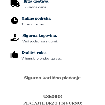
Brza dostava.

1-3 radna dana.
Online podrška

Tu smo za vas.
Sigurna kupovina.

Vaši podaci su sigurni.
Kvalitet robe.

Vrhunski brendovi za vas.
Sigurno kartično plaćanje
USKORO!
PLAĆAJTE BRZO I SIGURNO: