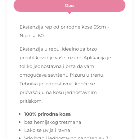
Opis
Ekstenzija rep od prirodne kose 65cm -
Nijansa 60
Ekstenzija u repu, idealno za brzo
preoblikovanje vaše frizure. Aplikacija je
toliko jednostavna i brza da vam
omogućava savršenu frizuru u trenu.
Tehnika je jednostavna: kopče se
pričvršćuju na kosu jednostavnim
pritiskom.
100% prirodna kosa
bez hemijskog tretmana
Lako se uvija i ravna
Vrlo brzo i jednostavno nanošenje - 3