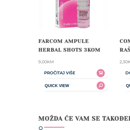
FARCOM AMPULE
CO
HERBAL SHOTS 3KOM
RA
9,00
KM
2,30
PROČITAJ VIŠE
D
MOŽDA ĆE VAM SE TAKOĐE