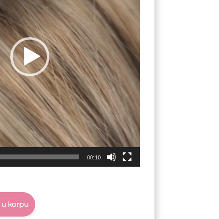
00:10
 u korpu