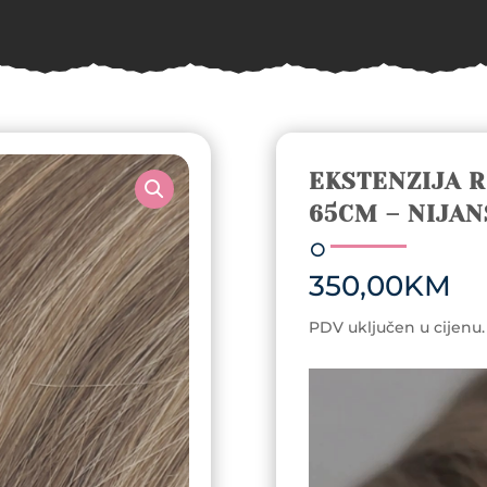
EKSTENZIJA 
65CM – NIJAN
350,00
KM
PDV uključen u cijenu.
Video
Player