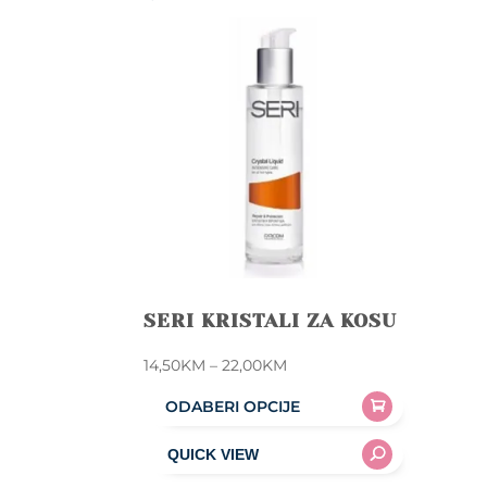
SERI KRISTALI ZA KOSU
Price
14,50
KM
–
22,00
KM
range:
ODABERI OPCIJE
14,50KM
This
through
product
22,00KM