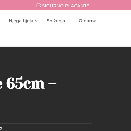
SIGURNO PLAĆANJE
Njega tijela
Sniženja
O nama
e 65cm –
22