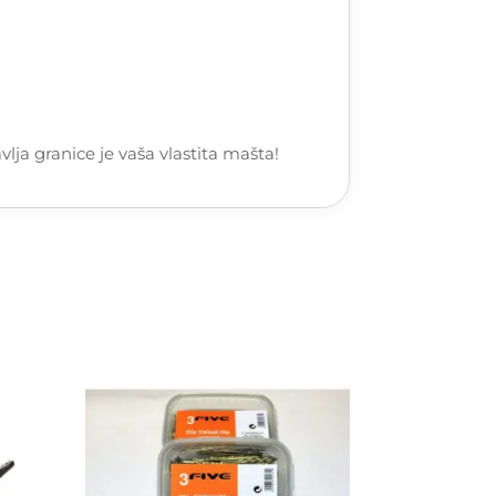
avlja granice je vaša vlastita mašta!