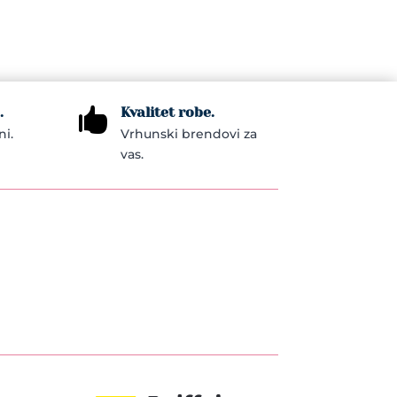
.
Kvalitet robe.

ni.
Vrhunski brendovi za
vas.