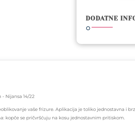
od
prirodne
kose
DODATNE INF
65cm
-
Nijansa
14/22
količina
 - Nijansa 14/22
eoblikovanje vaše frizure. Aplikacija je toliko jednostavna 
na: kopče se pričvršćuju na kosu jednostavnim pritiskom.