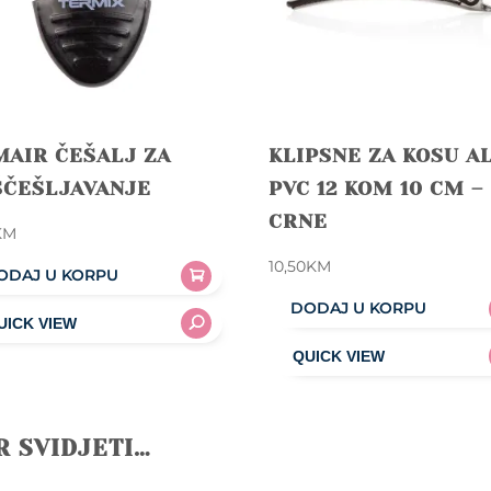
MAIR ČEŠALJ ZA
KLIPSNE ZA KOSU A
ŠČEŠLJAVANJE
PVC 12 KOM 10 CM –
CRNE
KM
10,50
KM
ODAJ U KORPU
DODAJ U KORPU
R SVIDJETI…