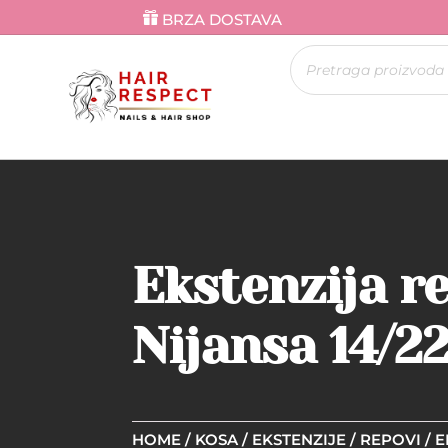
BRZA DOSTAVA
Products
search
Ekstenzija r
Nijansa 14/2
HOME
/
KOSA
/
EKSTENZIJE
/
REPOVI
/ E