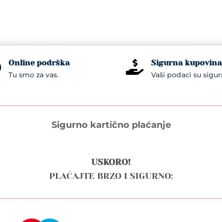
Online podrška
Sigurna kupovina


Tu smo za vas.
Vaši podaci su sigur
Sigurno kartično plaćanje
USKORO!
PLAĆAJTE BRZO I SIGURNO: