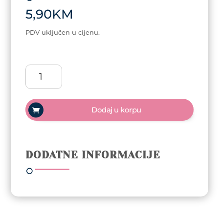
5,90
KM
PDV uključen u cijenu.
Credo
Omega
žileti
10kom
Dodaj u korpu
količina
DODATNE INFORMACIJE