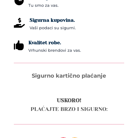

Tu smo za vas.
Sigurna kupovina.

Vaši podaci su sigurni.
Kvalitet robe.

Vrhunski brendovi za vas.
Sigurno kartično plaćanje
USKORO!
PLAĆAJTE BRZO I SIGURNO: