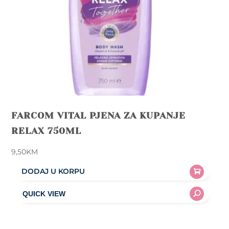
the
product
page
FARCOM VITAL PJENA ZA KUPANJE
RELAX 750ML
9,50
KM
DODAJ U KORPU