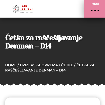
MENI
Četka za raščešljavanje
Denman – D14
HOME
/
FRIZERSKA OPREMA
/
ČETKE
/ ČETKA ZA
RAŠČEŠLJAVANJE DENMAN – D14