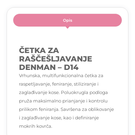
Opis
ČETKA ZA
RAŠČEŠLJAVANJE
DENMAN – D14
Vrhunska, multifunkcionalna četka za
raspetljavanje, feniranje, stiliziranje i
zaglađivanje kose. Poluokrugla podloga
pruža maksimalno prianjanje i kontrolu
prilikom feniranja. Savršena za oblikovanje
i zaglađivanje kose, kao i definiranje
mokrih kovrča.