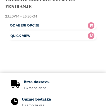
FENIRANJE
Price
23,20
KM
–
26,30
KM
range:
ODABERI OPCIJE
23,20KM
This
through
product
26,30KM
has
multiple
variants.
The
options
may
Brza dostava.
be

1-3 radna dana.
chosen
on
Online podrška

the
Tu smo za vas.