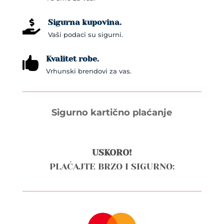
product
page
Sigurna kupovina.

Vaši podaci su sigurni.
Kvalitet robe.

Vrhunski brendovi za vas.
Sigurno kartično plaćanje
USKORO!
PLAĆAJTE BRZO I SIGURNO: