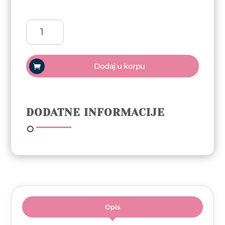
Četka
za
feniranje
Termix
Dodaj u korpu
Evolution
Soft
Teflon
–
DODATNE INFORMACIJE
43
mm
količina
Opis