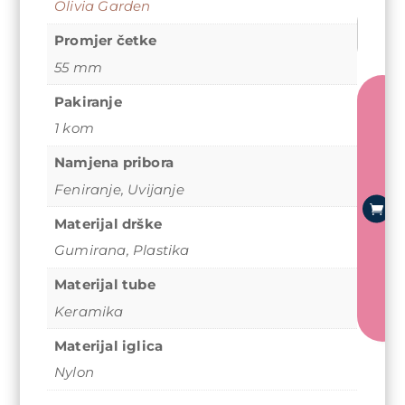
Olivia Garden
Četka
Promjer četke
za
feniranj
55 mm
Olivia
Pakiranje
Garden
o
Expert
1 kom
d
Blowou
Shine
Namjena pribora
a
White&
j
Feniranje
,
Uvijanje
–
u
55
Materijal drške
k
mm
Gumirana
,
Plastika
o
količina
r
Materijal tube
p
Keramika
u
Materijal iglica
Nylon