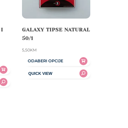
I
GALAXY TIPSE NATURAL
50/1
5,50
KM
ODABERI OPCIJE
This
product
has
multiple
variants.
The
options
may