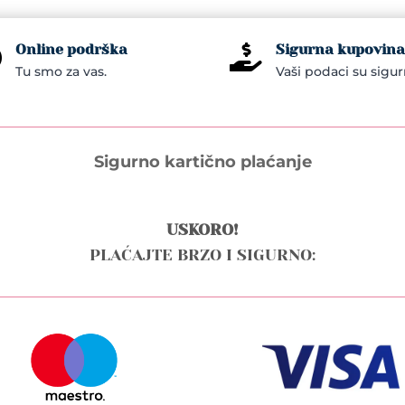
Online podrška
Sigurna kupovina


Tu smo za vas.
Vaši podaci su sigur
Sigurno kartično plaćanje
USKORO!
PLAĆAJTE BRZO I SIGURNO: