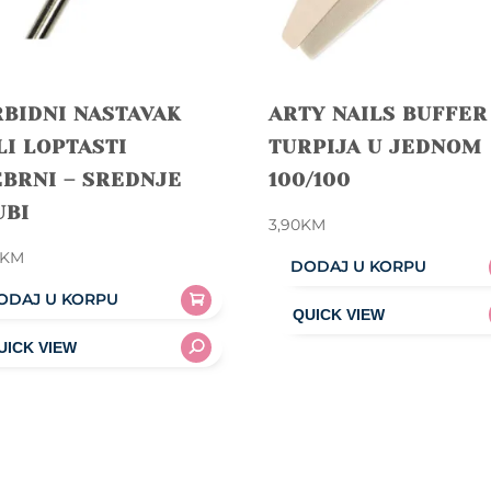
BIDNI NASTAVAK
ARTY NAILS BUFFER 
I LOPTASTI
TURPIJA U JEDNOM
BRNI – SREDNJE
100/100
UBI
3,90
KM
KM
DODAJ U KORPU
ODAJ U KORPU