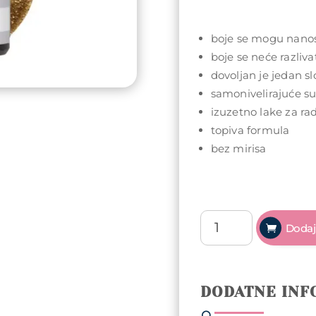
boje se mogu nanosi
boje se neće razliva
dovoljan je jedan sl
samonivelirajuće s
izuzetno lake za ra
topiva formula
bez mirisa
Arty
Dodaj
Nails
trajni
lak
5ml
DODATNE INF
-
052