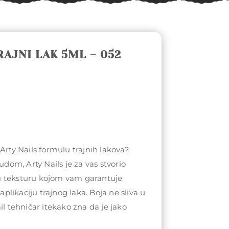
RAJNI LAK 5ML – 052
Arty Nails formulu trajnih lakova?
rudom, Arty Nails je za vas stvorio
u teksturu kojom vam garantuje
likaciju trajnog laka. Boja ne sliva u
il tehničar itekako zna da je jako