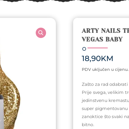
ARTY NAILS T
VEGAS BABY
18,90
KM
PDV uključen u cijenu.
Zašto za rad odabrati 
Prije svega, velikim t
jedinstvenu kremast
super pigmentovanu ap
zanoktice što svaki na
bitno.