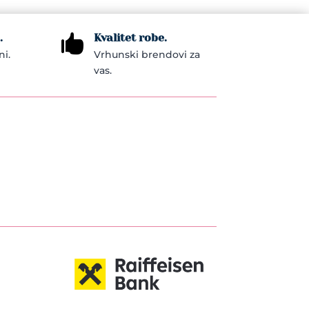
be
chosen
.
Kvalitet robe.
on

ni.
Vrhunski brendovi za
the
vas.
product
page