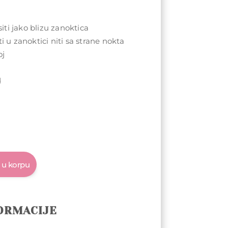
ti jako blizu zanoktica
ti u zanoktici niti sa strane nokta
oj
u
d
 u korpu
ORMACIJE