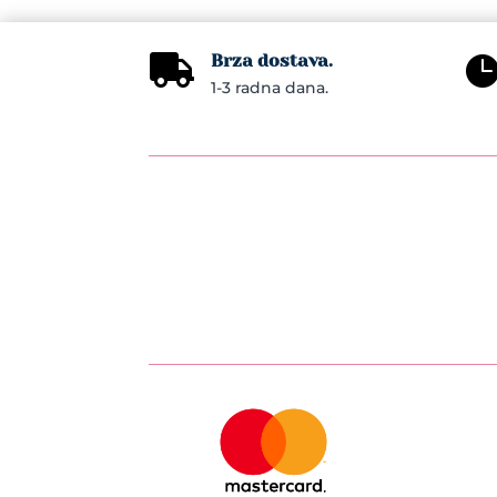
Brza dostava.

1-3 radna dana.