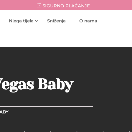
SIGURNO PLAĆANJE
Njega tijela
Sniženja
O nama
 Vegas Baby
BABY