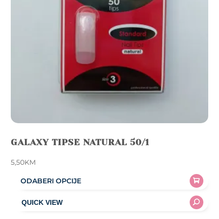
GALAXY TIPSE NATURAL 50/1
5,50
KM
ODABERI OPCIJE
This
product