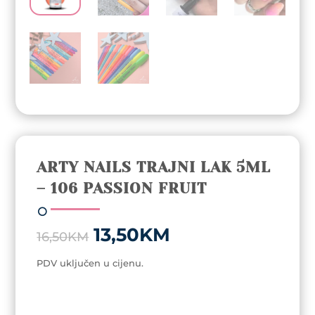
ARTY NAILS TRAJNI LAK 5ML
– 106 PASSION FRUIT
Original
Current
13,50
KM
16,50
KM
price
price
was:
is:
PDV uključen u cijenu.
16,50KM.
13,50KM.