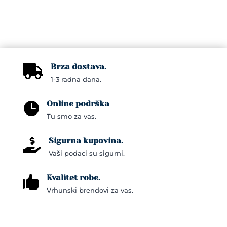
Brza dostava.

1-3 radna dana.
Online podrška

Tu smo za vas.
Sigurna kupovina.

Vaši podaci su sigurni.
Kvalitet robe.

Vrhunski brendovi za vas.