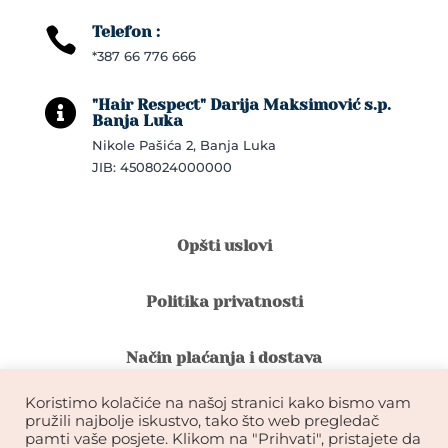
Telefon :

*387 66 776 666
"Hair Respect" Darija Maksimović s.p.

Banja Luka
Nikole Pašića 2, Banja Luka
JIB: 4508024000000
Opšti uslovi
Politika privatnosti
Način plaćanja i dostava
Koristimo kolačiće na našoj stranici kako bismo vam
Reklamacije i povrat robe
pružili najbolje iskustvo, tako što web pregledač
pamti vaše posjete. Klikom na "Prihvati", pristajete da