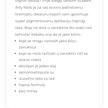
trajnih lakova? Prije svega, velikim trudom,
Arty Nails je za vas stvorio jedinstvenu
kremastu teksturu kojom vam garantuje
super pigmentovanu aplikaciju trajnog
laka. Boja ne sliva u zanoktice što svaki nail
tehničar itekako zna da je jako bitno.
boje se mogu nanositi jako blizu
zanoktica
boje se neće razlivati u zanoktici niti sa
strane nokta
dovoljan je jedan sloj
samonivelirajuće su
izuzetno lake za rad
topiva formula
bez mirisa