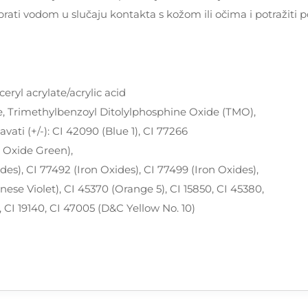
prati vodom u slučaju kontakta s kožom ili očima i potražiti 
eryl acrylate/acrylic acid
e, Trimethylbenzoyl Ditolylphosphine Oxide (TMO),
vati (+/-): CI 42090 (Blue 1), CI 77266
 Oxide Green),
des), CI 77492 (Iron Oxides), CI 77499 (Iron Oxides),
ese Violet), CI 45370 (Orange 5), CI 15850, CI 45380,
, CI 19140, CI 47005 (D&C Yellow No. 10)