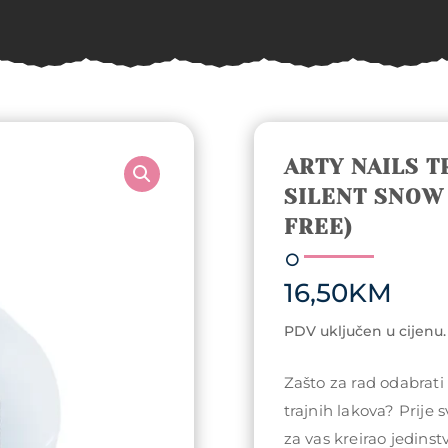
ARTY NAILS T
SILENT SNOW 
FREE)
16,50
KM
PDV uključen u cijenu.
Zašto za rad odabrati
trajnih lakova? Prije 
za vas kreirao jedin