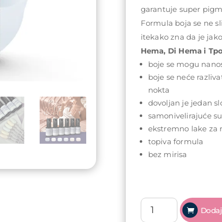
garantuje super pigme
Formula boja se ne sli
itekako zna da je jako
Hema, Di Hema i Tpo
boje se mogu nanosi
boje se neće razlivat
nokta
dovoljan je jedan sl
samonivelirajuće s
ekstremno lake za 
topiva formula
bez mirisa
Arty
Dodaj
Nails