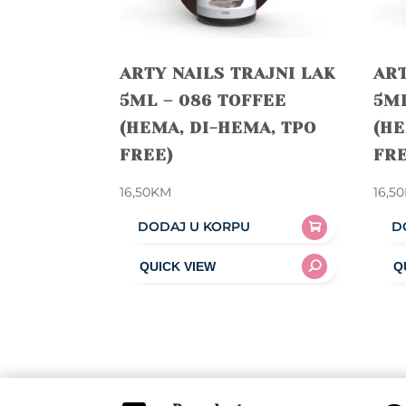
ARTY NAILS TRAJNI LAK
ART
5ML – 086 TOFFEE
5ML
(HEMA, DI-HEMA, TPO
(HE
FREE)
FRE
16,50
KM
16,50
DODAJ U KORPU
D