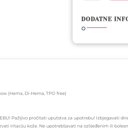
trajni
lak
5ml
DODATNE INF
-
218
Silent
Snow
(Hema,
Di-
Hema,
TPO
free)
količina
t Snow (Hema, Di-Hema, TPO free)
žljivo pročitati uputstva za upotrebu! Izbjegavati dire
vati iritaciju kože. Ne upotrebljavati na ozlijeđenim ili bole