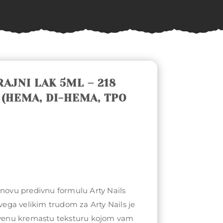
RAJNI LAK 5ML – 218
(HEMA, DI-HEMA, TPO
 novu predivnu formulu Arty Nails
svega velikim trudom za Arty Nails je
stvenu kremastu teksturu kojom vam