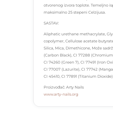
otvorenog izvora toplote. Temeljno is
maksimalno 25 stepeni Celzijusa.
SASTAV:
Aliphatic urethane methacrylate, Glyc
copolymer, Cellulose acetate butyrat
Silica, Mica, Dimethicone, Može sadrža
(Carbon Black), CI 77288 (Chromium
CI 74260 (Green 7), CI 77491 (Iron Oxi
CI 77007 (Lazurite), CI 77742 (Mangan
CI 45410, CI 77891 (Titanium Dioxide)
Proizvođač: Arty Nails
www.arty-nails.org