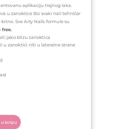
ntovanu aplikaciju trajnog laka.
va u zanoktice što svaki nail tehničar
 bitno. Sve Arty Nails formule su
 free.
ti jako blizu zanoktica
i u zanoktici niti u lateralne strane
oj
u
rad
 u korpu