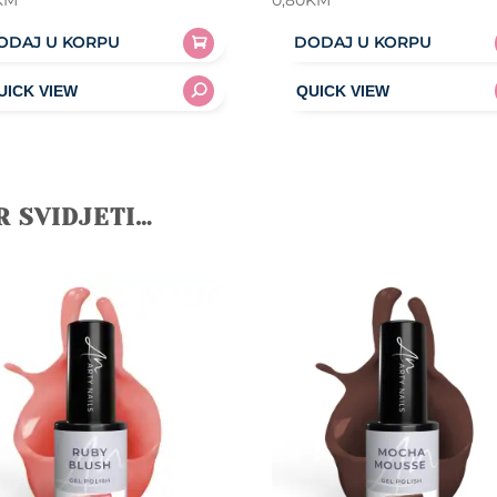
KM
0,80
KM
ODAJ U KORPU
DODAJ U KORPU
R SVIDJETI…