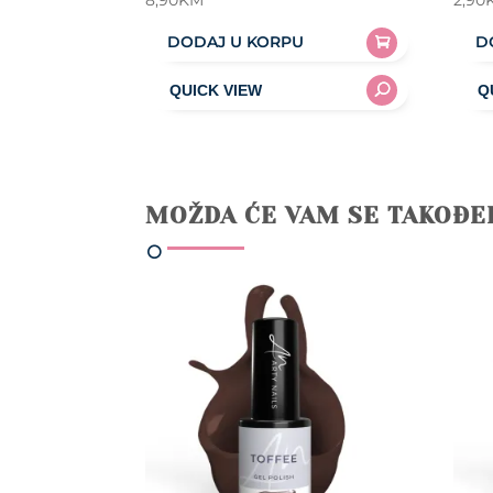
8,90
KM
2,90
DODAJ U KORPU
D
MOŽDA ĆE VAM SE TAKOĐE