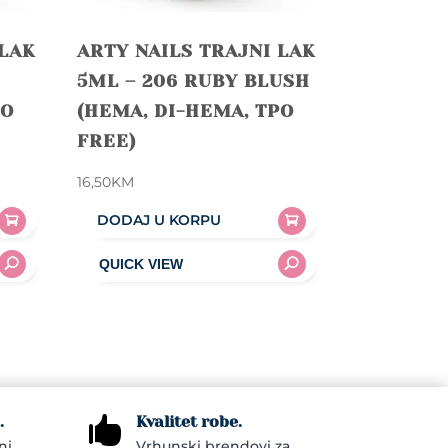
 LAK
ARTY NAILS TRAJNI LAK
5ML – 206 RUBY BLUSH
PO
(HEMA, DI-HEMA, TPO
FREE)
16,50
KM
DODAJ U KORPU
.
Kvalitet robe.

ni.
Vrhunski brendovi za