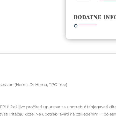
trajni
lak
5ml
DODATNE INF
-
217
Ivory
Obsession
(Hema,
Di-
Hema,
TPO
free)
količina
 Obsession (Hema, Di-Hema, TPO free)
žljivo pročitati uputstva za upotrebu! Izbjegavati dire
vati iritaciju kože. Ne upotrebljavati na ozlijeđenim ili bole