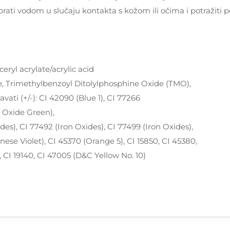
prati vodom u slučaju kontakta s kožom ili očima i potražiti 
eryl acrylate/acrylic acid
e, Trimethylbenzoyl Ditolylphosphine Oxide (TMO),
vati (+/-): CI 42090 (Blue 1), CI 77266
 Oxide Green),
des), CI 77492 (Iron Oxides), CI 77499 (Iron Oxides),
ese Violet), CI 45370 (Orange 5), CI 15850, CI 45380,
, CI 19140, CI 47005 (D&C Yellow No. 10)