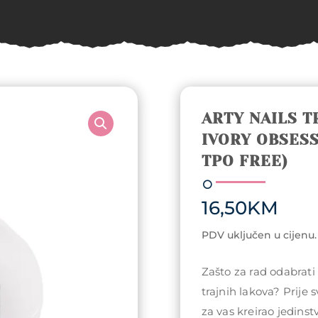
ARTY NAILS T
IVORY OBSESS
TPO FREE)
16,50
KM
PDV uključen u cijenu.
Zašto za rad odabrati
trajnih lakova? Prije 
za vas kreirao jedin