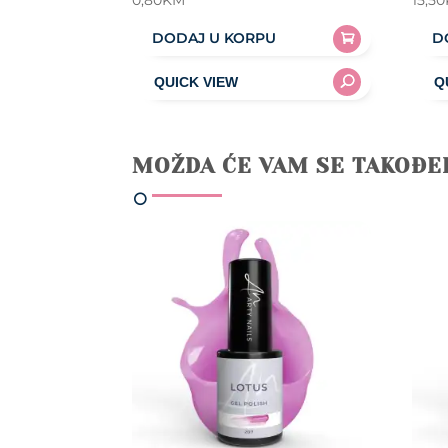
0,80
KM
15,50
DODAJ U KORPU
D
MOŽDA ĆE VAM SE TAKOĐE