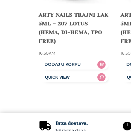
ARTY NAILS TRAJNI LAK
ART
5ML – 207 LOTUS
5ML
(HEMA, DI-HEMA, TPO
(HE
FREE)
FRE
16,50
KM
16,50
DODAJ U KORPU
D
Brza dostava.

1-3 radna dana.