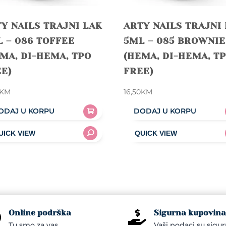
Y NAILS TRAJNI LAK
ARTY NAILS TRAJNI
 – 086 TOFFEE
5ML – 085 BROWNIE
MA, DI-HEMA, TPO
(HEMA, DI-HEMA, T
E)
FREE)
KM
16,50
KM
ODAJ U KORPU
DODAJ U KORPU
Online podrška
Sigurna kupovina


Tu smo za vas.
Vaši podaci su sigur