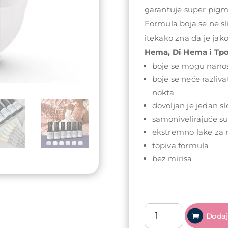
garantuje super pigme
Formula boja se ne sli
itekako zna da je jako
Hema, Di Hema i Tpo
boje se mogu nanosi
boje se neće razlivat
nokta
dovoljan je jedan sl
samonivelirajuće s
ekstremno lake za 
topiva formula
bez mirisa
Arty
Dodaj
Nails