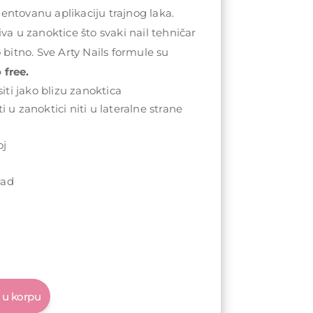
ntovanu aplikaciju trajnog laka.
va u zanoktice što svaki nail tehničar
 bitno. Sve Arty Nails formule su
 free.
ti jako blizu zanoktica
i u zanoktici niti u lateralne strane
oj
u
rad
 u korpu