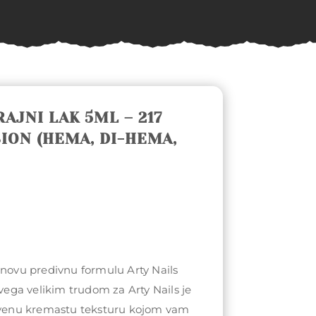
RAJNI LAK 5ML – 217
ION (HEMA, DI-HEMA,
 novu predivnu formulu Arty Nails
svega velikim trudom za Arty Nails je
stvenu kremastu teksturu kojom vam