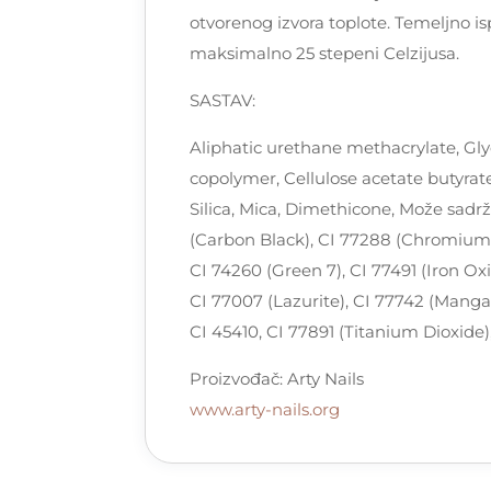
otvorenog izvora toplote. Temeljno is
maksimalno 25 stepeni Celzijusa.
SASTAV:
Aliphatic urethane methacrylate, Glyc
copolymer, Cellulose acetate butyrat
Silica, Mica, Dimethicone, Može sadrža
(Carbon Black), CI 77288 (Chromium
CI 74260 (Green 7), CI 77491 (Iron Oxi
CI 77007 (Lazurite), CI 77742 (Mangan
CI 45410, CI 77891 (Titanium Dioxide)
Proizvođač: Arty Nails
www.arty-nails.org