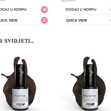
KM
32,80
KM
ODAJ U KORPU
DODAJ U KORPU
R SVIDJETI…