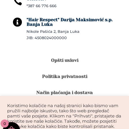

*387 66 776 666
"Hair Respect" Darija Maksimović s.p.

Banja Luka
Nikole Pašića 2, Banja Luka
JIB: 4508024000000
Opšti uslovi
Politika privatnosti
Način plaćanja i dostava
Koristimo kolačiće na našoj stranici kako bismo vam
Reklamacije i povrat robe
pružili najbolje iskustvo, tako što web pregledač
pamti vaše posjete. Klikom na "Prihvati", pristajete da
koristite sve naše kolačiće. Takođe, možete posjetiti
0
Garancija na kvalitet ekstenzija
postavke kolačića kako biste kontrolisali pristanak.