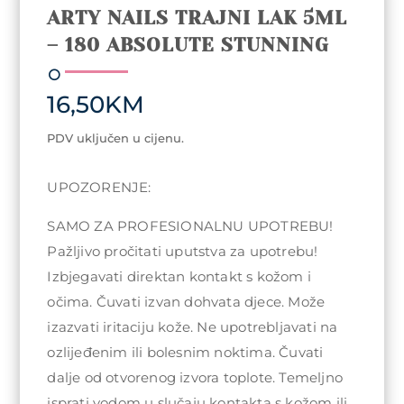
ARTY NAILS TRAJNI LAK 5ML
– 180 ABSOLUTE STUNNING
16,50
KM
PDV uključen u cijenu.
UPOZORENJE:
SAMO ZA PROFESIONALNU UPOTREBU!
Pažljivo pročitati uputstva za upotrebu!
Izbjegavati direktan kontakt s kožom i
očima. Čuvati izvan dohvata djece. Može
izazvati iritaciju kože. Ne upotrebljavati na
ozlijeđenim ili bolesnim noktima. Čuvati
dalje od otvorenog izvora toplote. Temeljno
isprati vodom u slučaju kontakta s kožom ili