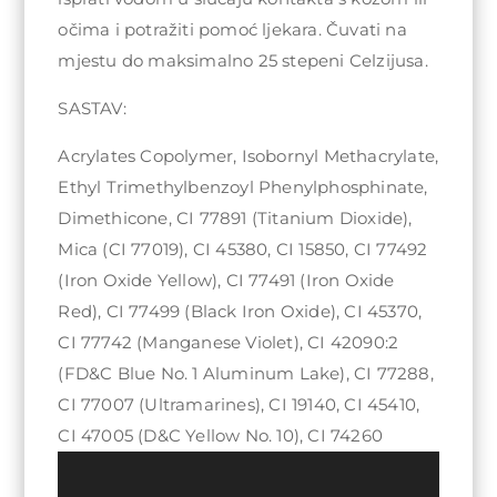
očima i potražiti pomoć ljekara. Čuvati na
mjestu do maksimalno 25 stepeni Celzijusa.
SASTAV:
Acrylates Copolymer, Isobornyl Methacrylate,
Ethyl Trimethylbenzoyl Phenylphosphinate,
Dimethicone, CI 77891 (Titanium Dioxide),
Mica (CI 77019), CI 45380, CI 15850, CI 77492
(Iron Oxide Yellow), CI 77491 (Iron Oxide
Red), CI 77499 (Black Iron Oxide), CI 45370,
CI 77742 (Manganese Violet), CI 42090:2
(FD&C Blue No. 1 Aluminum Lake), CI 77288,
CI 77007 (Ultramarines), CI 19140, CI 45410,
CI 47005 (D&C Yellow No. 10), CI 74260
Video
Player