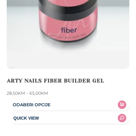
ARTY NAILS FIBER BUILDER GEL
Price
28,50
KM
–
65,00
KM
range:
ODABERI OPCIJE
28,50KM
This
through
product
65,00KM
has