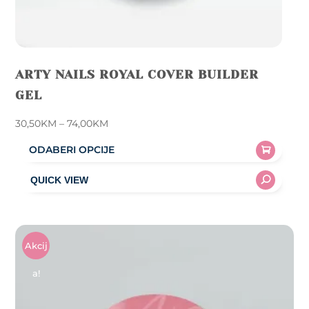
ARTY NAILS ROYAL COVER BUILDER
GEL
Price
30,50
KM
–
74,00
KM
range:
ODABERI OPCIJE
30,50KM
This
through
product
74,00KM
has
multiple
variants.
Akcij
The
A!
options
may