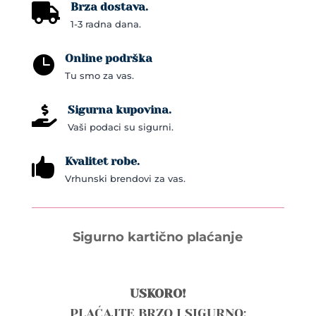
Brza dostava.
be

1-3 radna dana.
chosen
on
Online podrška

the
Tu smo za vas.
product
page
Sigurna kupovina.

Vaši podaci su sigurni.
Kvalitet robe.

Vrhunski brendovi za vas.
Sigurno kartično plaćanje
USKORO!
PLAĆAJTE BRZO I SIGURNO: