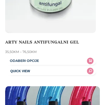
ARTY NAILS ANTIFUNGALNI GEL
Price
35,50
KM
–
76,50
KM
range:
ODABERI OPCIJE
35,50KM
This
through
product
76,50KM
has
multiple
variants.
The
options