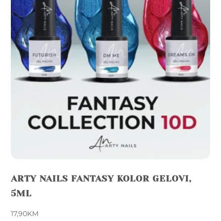
may
be
chosen
on
the
product
page
ARTY NAILS FANTASY KOLOR GELOVI,
5ML
17,90
KM