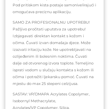
Pod pritiskom kista postaje samonivelirajući i
omogućava preciznu aplikaciju.
SAMO ZA PROFESIONALNU UPOTREBU!
Pažljivo pročitati uputstva za upotrebu!
Izbjegavati direktan kontakt s kožom i
očima. Čuvati izvan domašaja djece. Može
izazvati iritaciju kože. Ne upotrebljavati na
ozlijeđenim ili bolesnim noktima. Čuvati
dalje od otvorenog izvora toplote. Temeljino
isprati vodom u slučaju kontakta s kožom ili
očima i potražiti ljekarsku pomoć. Čuvati na
mjestu do max 25 stepeni celzijusa.
SASTAV: VP/DMAPA Acrylates Copolymer,
Isobornyl Methacrylate,
Acrylates/VP Copolymer, Silica,