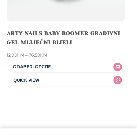
ARTY NAILS BABY BOOMER GRADIVNI
GEL MLIJEČNI BIJELI
Price
12,90
KM
–
76,50
KM
range:
ODABERI OPCIJE
12,90KM
This
through
product
76,50KM
has
multiple
variants.
The
options
may