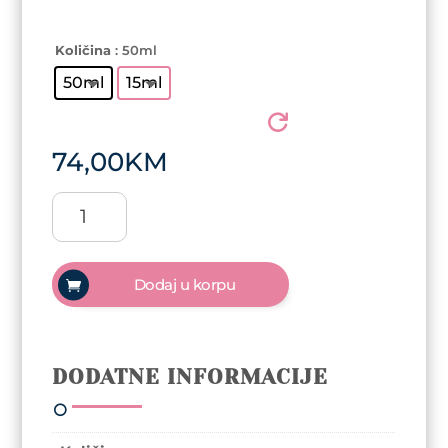
Količina
: 50ml
50ml
15ml
74,00
KM
Arty
Nails
Thixo
Wax
Dodaj u korpu
gradivni
gel
-
Light
DODATNE INFORMACIJE
Nude
količina