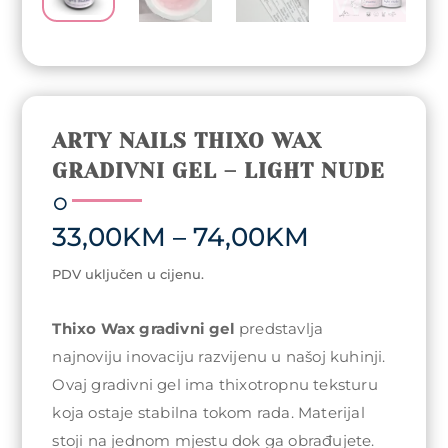
ARTY NAILS THIXO WAX
GRADIVNI GEL – LIGHT NUDE
Price
33,00
KM
–
74,00
KM
range:
33,00KM
PDV uključen u cijenu.
through
74,00KM
Thixo Wax gradivni gel
predstavlja
najnoviju inovaciju razvijenu u našoj kuhinji.
Ovaj gradivni gel ima thixotropnu teksturu
koja ostaje stabilna tokom rada. Materijal
stoji na jednom mjestu dok ga obrađujete.