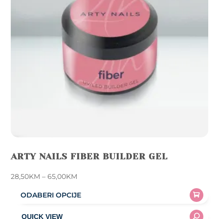
be
chosen
on
the
product
page
ARTY NAILS FIBER BUILDER GEL
Price
28,50
KM
–
65,00
KM
range:
ODABERI OPCIJE
28,50KM
This
through