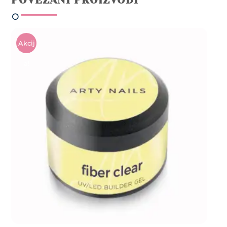
POVEZANI PROIZVODI
Akcij
A!