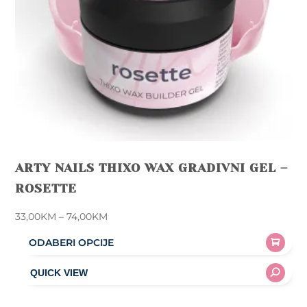
the
product
page
ARTY NAILS THIXO WAX GRADIVNI GEL –
ROSETTE
Price
33,00
KM
–
74,00
KM
range:
ODABERI OPCIJE
33,00KM
This
through
product
74,00KM
has