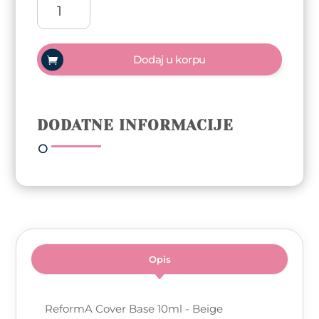
ReformA
Cover
Base
10ml
Dodaj u korpu
-
Beige
Shimmer
količina
DODATNE INFORMACIJE
Opis
ReformA Cover Base 10ml - Beige