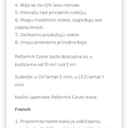
Boje se na njih lako nanose.
Pomažu rast prirodnih noktiju.
Mogu modelirati nokat, zaglađuju sve
nepravilnosti.
Delikatno produžuju nokte.
Imaju prekrasne prirodne boje.
ReformA Cover baze dostupne su u
bočicama od 10 ml i od 3 ml.
Sušenje: u UV lampi 2 min, u LED lampi 1
min.
Načini upotrebe ReformA Cover baza:
French
Pripremite nokte kako je uobičajeno,