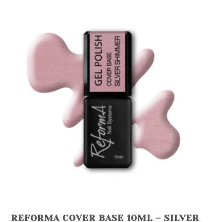
multiple
variants.
The
options
may
be
chosen
on
the
product
page
REFORMA COVER BASE 10ML – SILVER