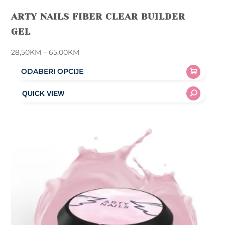
ARTY NAILS FIBER CLEAR BUILDER
GEL
Price
28,50
KM
–
65,00
KM
range:
ODABERI OPCIJE
28,50KM
This
through
product
65,00KM
has
multiple
variants.
The
options
may
be
chosen
on