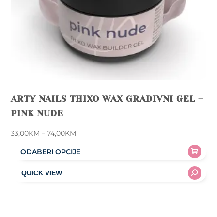
ARTY NAILS THIXO WAX GRADIVNI GEL –
PINK NUDE
Price
33,00
KM
–
74,00
KM
range:
ODABERI OPCIJE
33,00KM
This
through
product
74,00KM
has
multiple
variants.