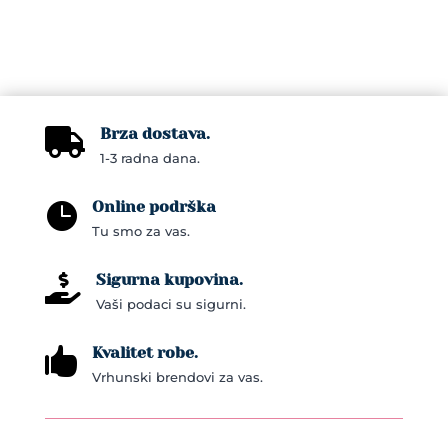
The
options
may
be
chosen
Brza dostava.

on
1-3 radna dana.
the
Online podrška
product

Tu smo za vas.
page
Sigurna kupovina.

Vaši podaci su sigurni.
Kvalitet robe.

Vrhunski brendovi za vas.