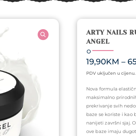
ARTY NAILS R
ANGEL
19,90
KM
–
65
PDV uključen u cijenu.
Nova formula elastičn
maksimalno prirodnih
prekrivanje svih ned
baze se koriste i kao
nanijeti završni sjaj.
ove baze imaju dugotr