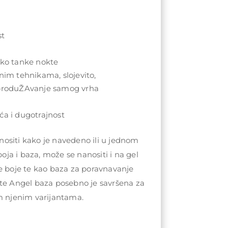
st
ako tanke nokte
znim tehnikama, slojevito,
 produŽAvanje samog vrha
ća i dugotrajnost
ositi kako je navedeno ili u jednom
 boja i baza, može se nanositi i na gel
e boje te kao baza za poravnavanje
ite Angel baza posebno je savršena za
m njenim varijantama.