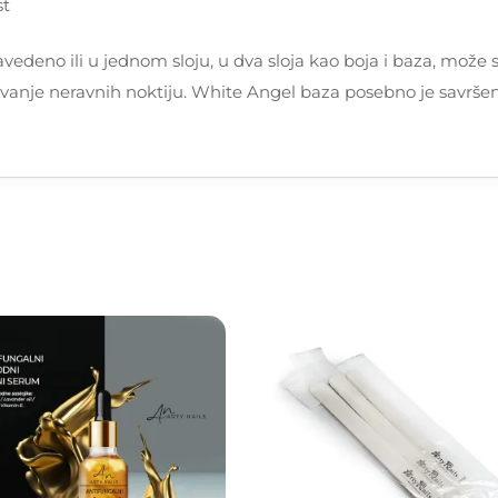
st
edeno ili u jednom sloju, u dva sloja kao boja i baza, može se
vanje neravnih noktiju. White Angel baza posebno je savrše