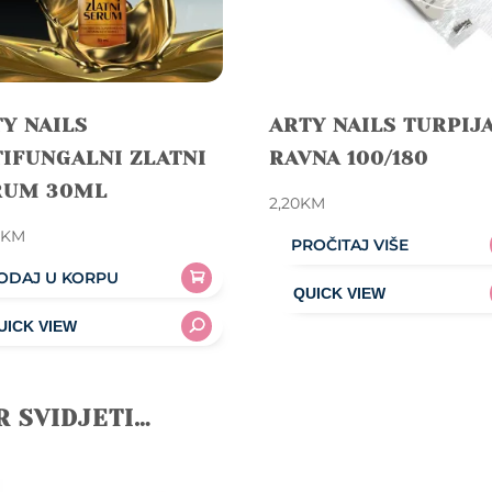
Y NAILS
ARTY NAILS TURPIJ
IFUNGALNI ZLATNI
RAVNA 100/180
RUM 30ML
2,20
KM
0
KM
PROČITAJ VIŠE
ODAJ U KORPU
R SVIDJETI…