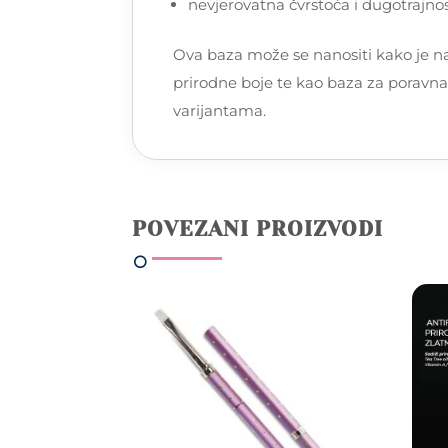
nevjerovatna čvrstoća i dugotrajno
Ova baza može se nanositi kako je nav
prirodne boje te kao baza za poravna
varijantama.
POVEZANI PROIZVODI