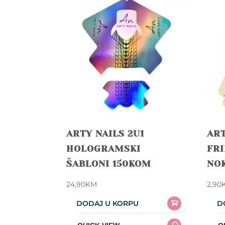
ARTY NAILS 2U1
ART
HOLOGRAMSKI
FRI
ŠABLONI 150KOM
NOK
24,90
KM
2,90
DODAJ U KORPU
D