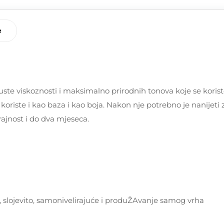
e
l
uste viskoznosti i maksimalno prirodnih tonova koje se koris
riste i kao baza i kao boja. Nakon nje potrebno je nanijeti za
ajnost i do dva mjeseca.
 slojevito, samonivelirajuće i produŽAvanje samog vrha