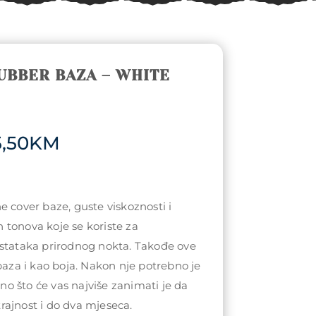
UBBER BAZA – WHITE
Price
,50
KM
range:
19,90KM
through
65,50KM
e cover baze, guste viskoznosti i
 tonova koje se koriste za
ostataka prirodnog nokta. Takođe ove
 baza i kao boja. Nakon nje potrebno je
 Ono što će vas najviše zanimati je da
ajnost i do dva mjeseca.