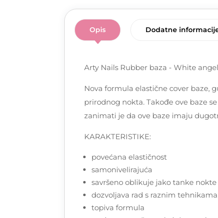
Opis
Dodatne informacij
Arty Nails Rubber baza - White ange
Nova formula elastične cover baze, g
prirodnog nokta. Takođe ove baze se ko
zanimati je da ove baze imaju dugotr
KARAKTERISTIKE:
povećana elastičnost
samonivelirajuća
savršeno oblikuje jako tanke nokte
dozvoljava rad s raznim tehnikama,
topiva formula