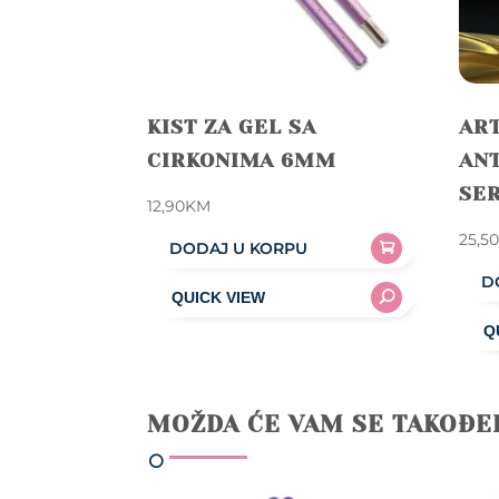
KIST ZA GEL SA
ART
CIRKONIMA 6MM
ANT
SE
12,90
KM
25,5
DODAJ U KORPU
D
MOŽDA ĆE VAM SE TAKOĐE