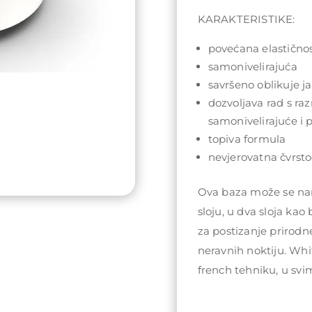
KARAKTERISTIKE:
povećana elastično
samonivelirajuća
savršeno oblikuje j
dozvoljava rad s ra
samonivelirajuće i
topiva formula
nevjerovatna čvrsto
Ova baza može se nan
sloju, u dva sloja kao
za postizanje prirodn
neravnih noktiju. Wh
french tehniku, u svi