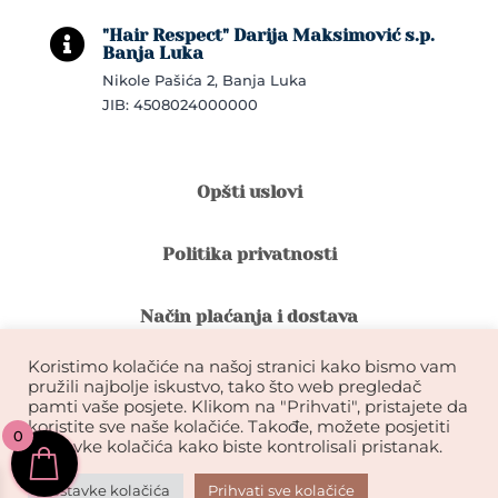
"Hair Respect" Darija Maksimović s.p.

Banja Luka
Nikole Pašića 2, Banja Luka
JIB: 4508024000000
Opšti uslovi
Politika privatnosti
Način plaćanja i dostava
Koristimo kolačiće na našoj stranici kako bismo vam
Reklamacije i povrat robe
pružili najbolje iskustvo, tako što web pregledač
pamti vaše posjete. Klikom na "Prihvati", pristajete da
koristite sve naše kolačiće. Takođe, možete posjetiti
0
Garancija na kvalitet ekstenzija
postavke kolačića kako biste kontrolisali pristanak.
Postavke kolačića
Prihvati sve kolačiće