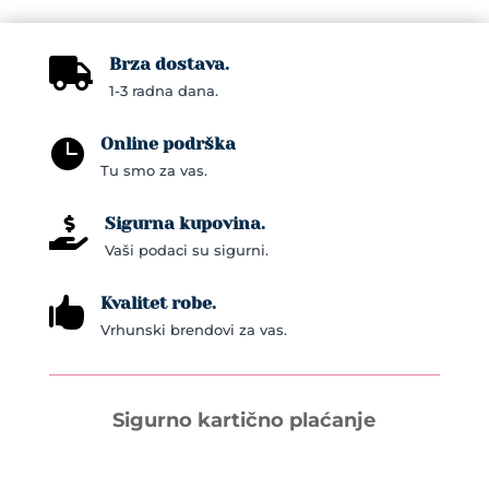
variants.
The
Brza dostava.

options
1-3 radna dana.
may
be
Online podrška

chosen
Tu smo za vas.
on
the
Sigurna kupovina.

product
Vaši podaci su sigurni.
page
Kvalitet robe.

Vrhunski brendovi za vas.
Sigurno kartično plaćanje