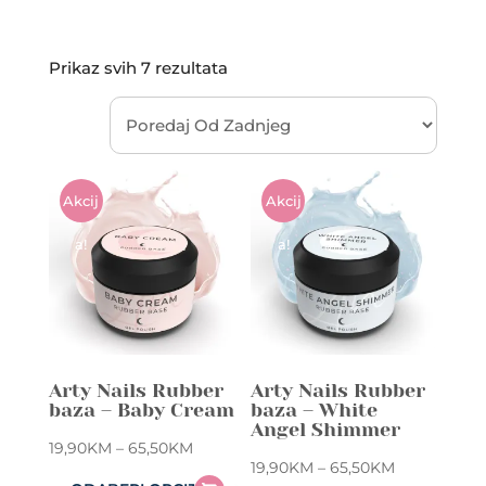
Sorted
Prikaz svih 7 rezultata
by
latest
Akcij
Akcij
A!
A!
Arty Nails Rubber
Arty Nails Rubber
baza – Baby Cream
baza – White
Angel Shimmer
Price
19,90
KM
–
65,50
KM
Price
19,90
KM
–
65,50
KM
range: