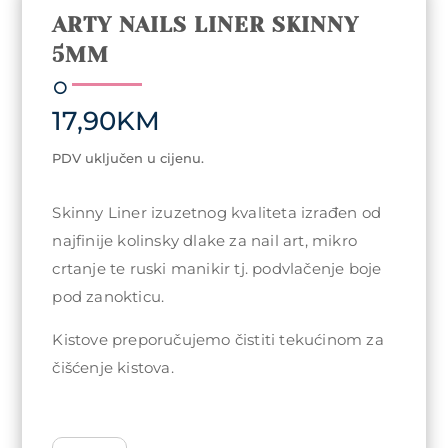
ARTY NAILS LINER SKINNY
5MM
17,90
KM
PDV uključen u cijenu.
Skinny Liner izuzetnog kvaliteta izrađen od
najfinije kolinsky dlake za nail art, mikro
crtanje te ruski manikir tj. podvlačenje boje
pod zanokticu.
Kistove preporučujemo čistiti tekućinom za
čišćenje kistova.
Arty