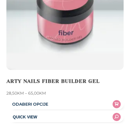
ARTY NAILS FIBER BUILDER GEL
Price
28,50
KM
–
65,00
KM
range:
ODABERI OPCIJE
28,50KM
This
through
product
65,00KM
has