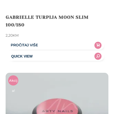
GABRIELLE TURPIJA MOON SLIM
100/180
2,20
KM
PROČITAJ VIŠE
Akcij
A!