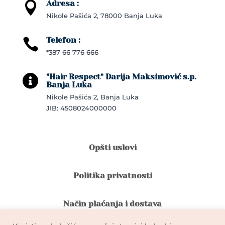
Adresa :

Nikole Pašića 2, 78000 Banja Luka
Telefon :

*387 66 776 666
"Hair Respect" Darija Maksimović s.p.

Banja Luka
Nikole Pašića 2, Banja Luka
JIB: 4508024000000
Opšti uslovi
Politika privatnosti
Način plaćanja i dostava