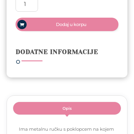
Nails
liner
Skinny
Dodaj u korpu
5mm
količina
DODATNE INFORMACIJE
Opis
Ima metalnu ručku s poklopcem na kojem