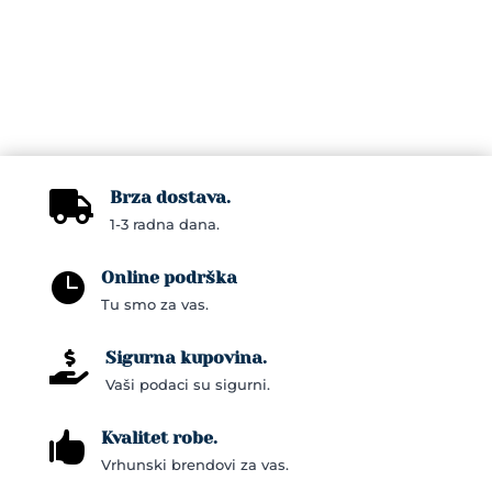
multiple
variants.
The
options
may
be
chosen
Brza dostava.

on
1-3 radna dana.
the
Online podrška
product

Tu smo za vas.
page
Sigurna kupovina.

Vaši podaci su sigurni.
Kvalitet robe.

Vrhunski brendovi za vas.