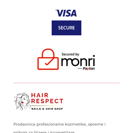
Prodavnica profesionalne kozmetike, opreme i
pribora za frizere i kozmetičare.