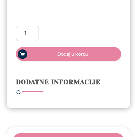
Arty
Nails
kolekcija
trajnih
Dodaj u korpu
lakova
-
White
is
DODATNE INFORMACIJE
Art
6x5ml
količina