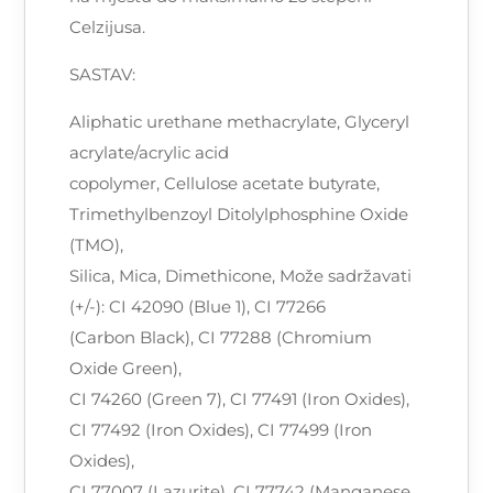
Celzijusa.
SASTAV:
Aliphatic urethane methacrylate, Glyceryl
acrylate/acrylic acid
copolymer, Cellulose acetate butyrate,
Trimethylbenzoyl Ditolylphosphine Oxide
(TMO),
Silica, Mica, Dimethicone, Može sadržavati
(+/-): CI 42090 (Blue 1), CI 77266
(Carbon Black), CI 77288 (Chromium
Oxide Green),
CI 74260 (Green 7), CI 77491 (Iron Oxides),
CI 77492 (Iron Oxides), CI 77499 (Iron
Oxides),
CI 77007 (Lazurite), CI 77742 (Manganese