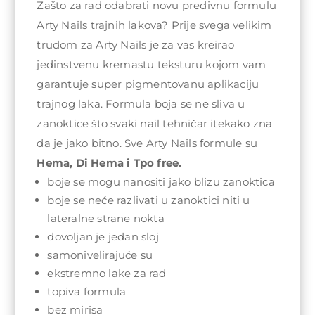
Zašto za rad odabrati novu predivnu formulu
Arty Nails trajnih lakova? Prije svega velikim
trudom za Arty Nails je za vas kreirao
jedinstvenu kremastu teksturu kojom vam
garantuje super pigmentovanu aplikaciju
trajnog laka. Formula boja se ne sliva u
zanoktice što svaki nail tehničar itekako zna
da je jako bitno. Sve Arty Nails formule su
Hema, Di Hema i Tpo free.
boje se mogu nanositi jako blizu zanoktica
boje se neće razlivati u zanoktici niti u
lateralne strane nokta
dovoljan je jedan sloj
samonivelirajuće su
ekstremno lake za rad
topiva formula
bez mirisa