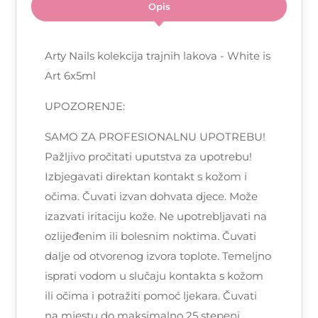
Opis
Arty Nails kolekcija trajnih lakova - White is
Art 6x5ml
UPOZORENJE:
SAMO ZA PROFESIONALNU UPOTREBU!
Pažljivo pročitati uputstva za upotrebu!
Izbjegavati direktan kontakt s kožom i
očima. Čuvati izvan dohvata djece. Može
izazvati iritaciju kože. Ne upotrebljavati na
ozlijeđenim ili bolesnim noktima. Čuvati
dalje od otvorenog izvora toplote. Temeljno
isprati vodom u slučaju kontakta s kožom
ili očima i potražiti pomoć ljekara. Čuvati
na mjestu do maksimalno 25 stepeni