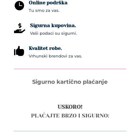
Online podrška

the
Tu smo za vas.
product
page
Sigurna kupovina.

Vaši podaci su sigurni.
Kvalitet robe.

Vrhunski brendovi za vas.
Sigurno kartično plaćanje
USKORO!
PLAĆAJTE BRZO I SIGURNO: