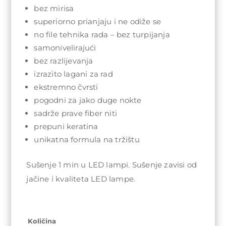
bez mirisa
superiorno prianjaju i ne odiže se
no file tehnika rada – bez turpijanja
samonivelirajući
bez razlijevanja
izrazito lagani za rad
ekstremno čvrsti
pogodni za jako duge nokte
sadrže prave fiber niti
prepuni keratina
unikatna formula na tržištu
Sušenje 1 min u LED lampi. Sušenje zavisi od
jačine i kvaliteta LED lampe.
Količina