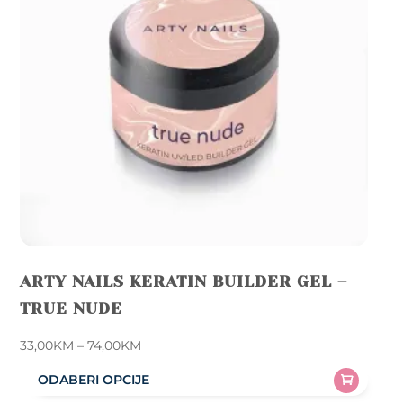
ARTY NAILS KERATIN BUILDER GEL –
TRUE NUDE
Price
33,00
KM
–
74,00
KM
range:
ODABERI OPCIJE
33,00KM