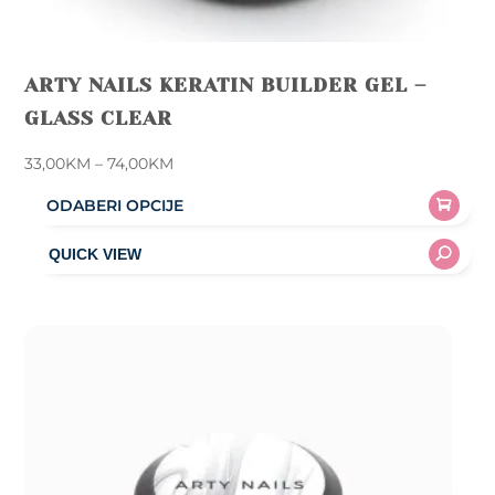
ARTY NAILS KERATIN BUILDER GEL –
GLASS CLEAR
Price
33,00
KM
–
74,00
KM
range:
ODABERI OPCIJE
33,00KM
This
through
product
74,00KM
has
multiple
variants.
The
options
may
be