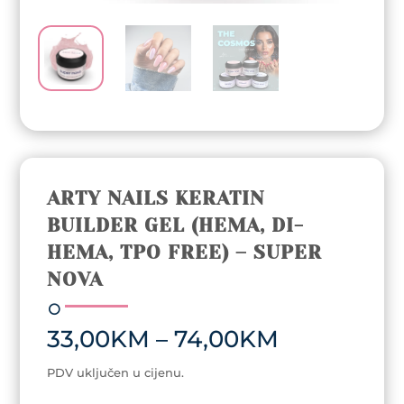
ARTY NAILS KERATIN
BUILDER GEL (HEMA, DI-
HEMA, TPO FREE) – SUPER
NOVA
Price
33,00
KM
–
74,00
KM
range:
33,00KM
PDV uključen u cijenu.
through