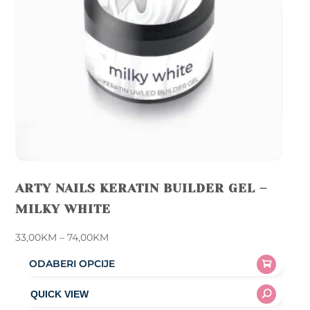
chosen
on
the
product
page
ARTY NAILS KERATIN BUILDER GEL –
MILKY WHITE
Price
33,00
KM
–
74,00
KM
range:
ODABERI OPCIJE
33,00KM
This
through
product
74,00KM