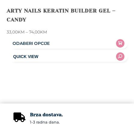
ARTY NAILS KERATIN BUILDER GEL –
CANDY
Price
33,00
KM
–
74,00
KM
range:
ODABERI OPCIJE
33,00KM
This
through
product
74,00KM
has
multiple
variants.
The
options
may
Brza dostava.
be

1-3 radna dana.
chosen
on