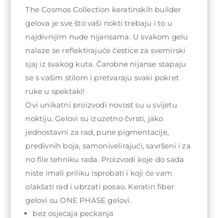
74,00KM
The Cosmos Collection keratinskih builder
gelova je sve što vaši nokti trebaju i to u
najdivnijim nude nijansama. U svakom gelu
nalaze se reflektirajuće čestice za svemirski
sjaj iz svakog kuta. Čarobne nijanse stapaju
se s vašim stilom i pretvaraju svaki pokret
ruke u spektakl!
Ovi unikatni proizvodi novost su u svijetu
noktiju. Gelovi su izuzetno čvrsti, jako
jednostavni za rad, pune pigmentacije,
predivnih boja, samonivelirajući, savršeni i za
no file tehniku rada. Proizvodi koje do sada
niste imali priliku isprobati i koji će vam
olakšati rad i ubrzati posao. Keratin fiber
gelovi su ONE PHASE gelovi.
bez osjećaja peckanja