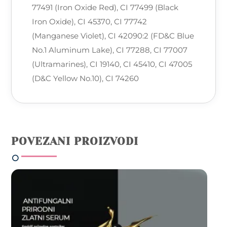
77491 (Iron Oxide Red), CI 77499 (Black
Iron Oxide), CI 45370, CI 77742
(Manganese Violet), CI 42090:2 (FD&C Blue
No.1 Aluminum Lake), CI 77288, CI 77007
(Ultramarines), CI 19140, CI 45410, CI 47005
(D&C Yellow No.10), CI 74260
POVEZANI PROIZVODI