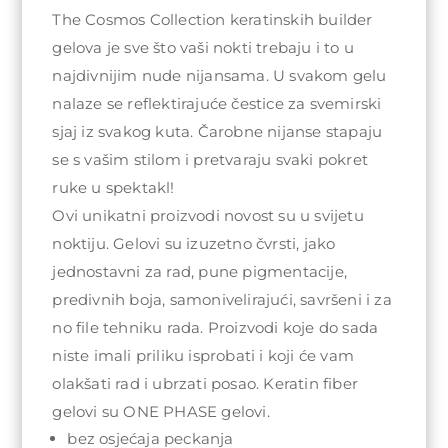
74,00KM
The Cosmos Collection keratinskih builder
gelova je sve što vaši nokti trebaju i to u
najdivnijim nude nijansama. U svakom gelu
nalaze se reflektirajuće čestice za svemirski
sjaj iz svakog kuta. Čarobne nijanse stapaju
se s vašim stilom i pretvaraju svaki pokret
ruke u spektakl!
Ovi unikatni proizvodi novost su u svijetu
noktiju. Gelovi su izuzetno čvrsti, jako
jednostavni za rad, pune pigmentacije,
predivnih boja, samonivelirajući, savršeni i za
no file tehniku rada. Proizvodi koje do sada
niste imali priliku isprobati i koji će vam
olakšati rad i ubrzati posao. Keratin fiber
gelovi su ONE PHASE gelovi.
bez osjećaja peckanja