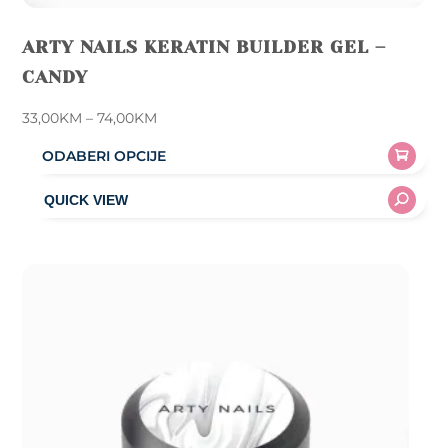
ARTY NAILS KERATIN BUILDER GEL –
CANDY
Price
33,00
KM
–
74,00
KM
range:
ODABERI OPCIJE
33,00KM
This
through
product
74,00KM
has
multiple
variants.
The
options
may
be
chosen
on