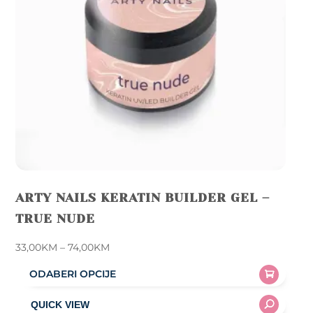
ARTY NAILS KERATIN BUILDER GEL –
TRUE NUDE
Price
33,00
KM
–
74,00
KM
range:
ODABERI OPCIJE
33,00KM
This
through