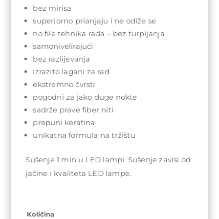
bez mirisa
superiorno prianjaju i ne odiže se
no file tehnika rada – bez turpijanja
samonivelirajući
bez razlijevanja
izrazito lagani za rad
ekstremno čvrsti
pogodni za jako duge nokte
sadrže prave fiber niti
prepuni keratina
unikatna formula na tržištu
Sušenje 1 min u LED lampi. Sušenje zavisi od
jačine i kvaliteta LED lampe.
Količina