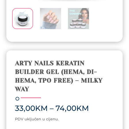
ARTY NAILS KERATIN
BUILDER GEL (HEMA, DI-
HEMA, TPO FREE) – MILKY
WAY
Price
33,00
KM
–
74,00
KM
range:
33,00KM
PDV uključen u cijenu.
through