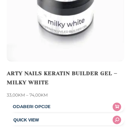
the
product
page
ARTY NAILS KERATIN BUILDER GEL –
MILKY WHITE
Price
33,00
KM
–
74,00
KM
range:
ODABERI OPCIJE
33,00KM
This
through
product
74,00KM
has