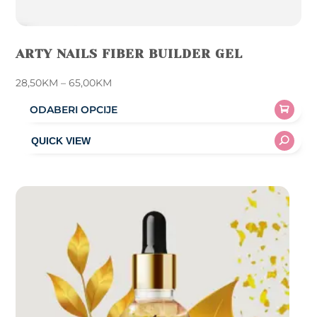
ARTY NAILS FIBER BUILDER GEL
Price
28,50
KM
–
65,00
KM
range:
ODABERI OPCIJE
28,50KM
This
through
product
65,00KM
has
multiple
variants.
The
options
may
be
chosen
on