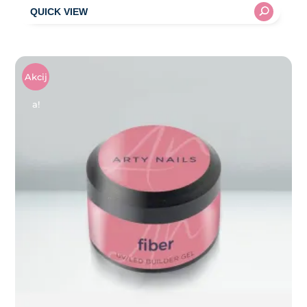
Akcij
A!