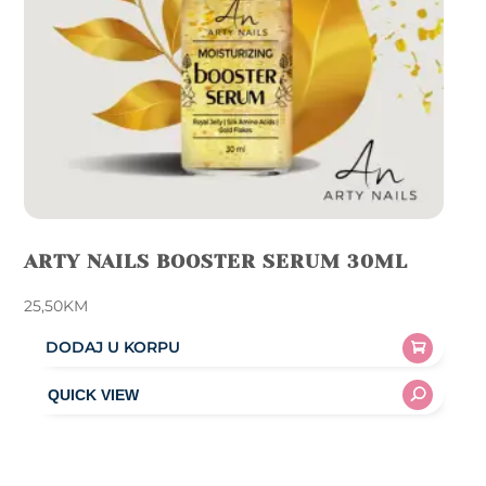
the
product
page
ARTY NAILS BOOSTER SERUM 30ML
25,50
KM
DODAJ U KORPU