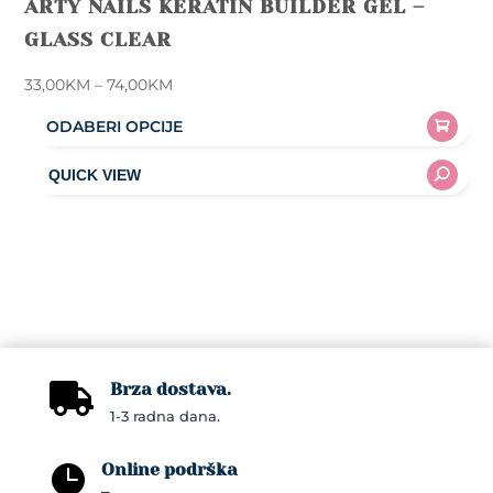
ARTY NAILS KERATIN BUILDER GEL –
GLASS CLEAR
Price
33,00
KM
–
74,00
KM
range:
ODABERI OPCIJE
33,00KM
This
through
product
74,00KM
has
multiple
variants.
The
options
may
Brza dostava.
be

1-3 radna dana.
chosen
on
Online podrška

the