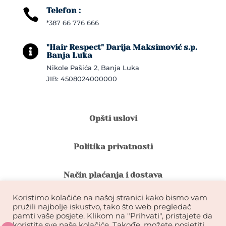
Telefon :

*387 66 776 666
"Hair Respect" Darija Maksimović s.p.

Banja Luka
Nikole Pašića 2, Banja Luka
JIB: 4508024000000
Opšti uslovi
Politika privatnosti
Način plaćanja i dostava
Koristimo kolačiće na našoj stranici kako bismo vam
Reklamacije i povrat robe
pružili najbolje iskustvo, tako što web pregledač
pamti vaše posjete. Klikom na "Prihvati", pristajete da
koristite sve naše kolačiće. Takođe, možete posjetiti