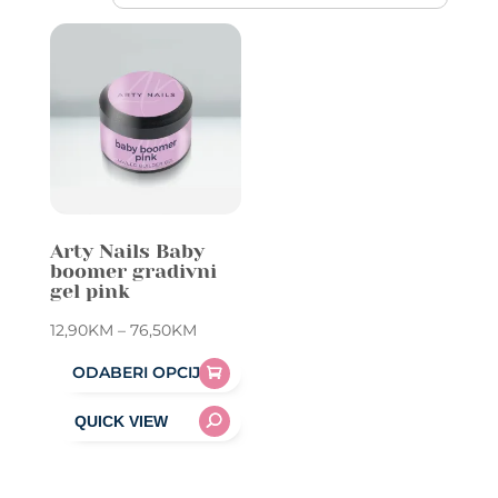
Arty Nails Baby
boomer gradivni
gel pink
Price
12,90
KM
–
76,50
KM
range:
ODABERI OPCIJE
12,90KM
This
through
product
76,50KM
has
multiple