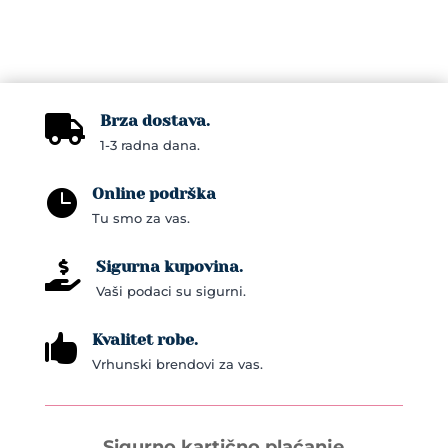
variants.
The
options
may
Brza dostava.

be
1-3 radna dana.
chosen
on
Online podrška

the
Tu smo za vas.
product
page
Sigurna kupovina.

Vaši podaci su sigurni.
Kvalitet robe.

Vrhunski brendovi za vas.
Sigurno kartično plaćanje