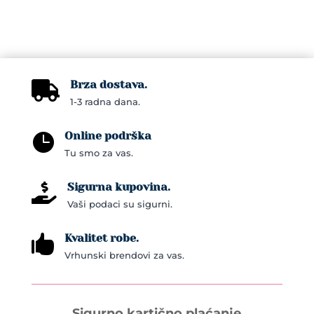
variants.
The
options
may
Brza dostava.

be
1-3 radna dana.
chosen
on
Online podrška

the
Tu smo za vas.
product
page
Sigurna kupovina.

Vaši podaci su sigurni.
Kvalitet robe.

Vrhunski brendovi za vas.
Sigurno kartično plaćanje