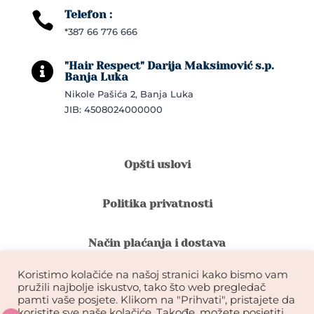
Telefon :

*387 66 776 666
"Hair Respect" Darija Maksimović s.p.

Banja Luka
Nikole Pašića 2, Banja Luka
JIB: 4508024000000
Opšti uslovi
Politika privatnosti
Način plaćanja i dostava
Koristimo kolačiće na našoj stranici kako bismo vam
Reklamacije i povrat robe
pružili najbolje iskustvo, tako što web pregledač
pamti vaše posjete. Klikom na "Prihvati", pristajete da
koristite sve naše kolačiće. Takođe, možete posjetiti