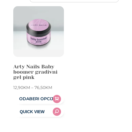
Arty Nails Baby
boomer gradivni
gel pink
Price
12,90
KM
–
76,50
KM
range:
ODABERI OPCIJE
12,90KM
This
through
product
76,50KM
has
multiple