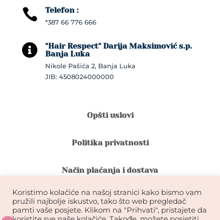
Telefon :

*387 66 776 666
"Hair Respect" Darija Maksimović s.p.

Banja Luka
Nikole Pašića 2, Banja Luka
JIB: 4508024000000
Opšti uslovi
Politika privatnosti
Način plaćanja i dostava
Koristimo kolačiće na našoj stranici kako bismo vam
Reklamacije i povrat robe
pružili najbolje iskustvo, tako što web pregledač
pamti vaše posjete. Klikom na "Prihvati", pristajete da
koristite sve naše kolačiće. Takođe, možete posjetiti