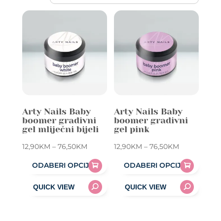
Arty Nails Baby
Arty Nails Baby
boomer gradivni
boomer gradivni
gel mliječni bijeli
gel pink
Price
Price
12,90
KM
–
76,50
KM
12,90
KM
–
76,50
KM
range:
range:
ODABERI OPCIJE
ODABERI OPCIJE
12,90KM
12,90KM
This
This
through
through
product
product
76,50KM
76,50KM
has
has
multiple
multiple