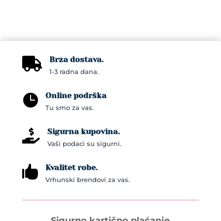
variants.
variants.
The
The
options
options
may
may
Brza dostava.

be
be
1-3 radna dana.
chosen
chosen
on
on
Online podrška

the
the
Tu smo za vas.
product
product
page
page
Sigurna kupovina.

Vaši podaci su sigurni.
Kvalitet robe.

Vrhunski brendovi za vas.
Sigurno kartično plaćanje