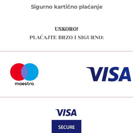
Sigurno kartično plaćanje
USKORO!
PLAĆAJTE BRZO I SIGURNO: