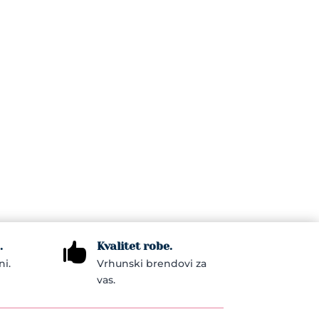
.
Kvalitet robe.

ni.
Vrhunski brendovi za
vas.