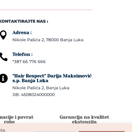
KONTAKTIRAJTE NAS :
Adresa :

Nikole Pašića 2, 78000 Banja Luka
Telefon :

*387 66 776 666
"Hair Respect" Darija Maksimović

s.p. Banja Luka
Nikole Pašića 2, Banja Luka
JIB: 4508024000000
acije i povrat
Garancija na kvalitet
robe
ekstenzija
te.