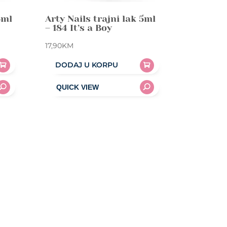
5ml
Arty Nails trajni lak 5ml
– 184 It’s a Boy
17,90
KM
DODAJ U KORPU