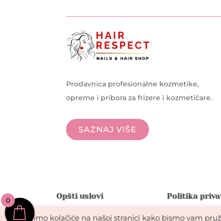
Prodavnica profesionalne kozmetike,
opreme i pribora za frizere i kozmetičare.
SAZNAJ VIŠE
Opšti uslovi
Politika priv
0
Koristimo kolačiće na našoj stranici kako bismo vam pruži