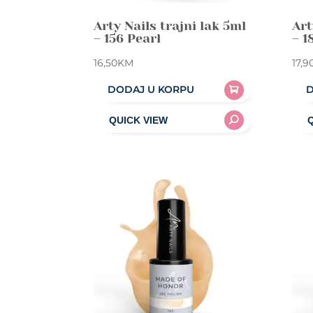
Arty Nails trajni lak 5ml
Art
– 156 Pearl
– 1
16,50
KM
17,9
DODAJ U KORPU
D