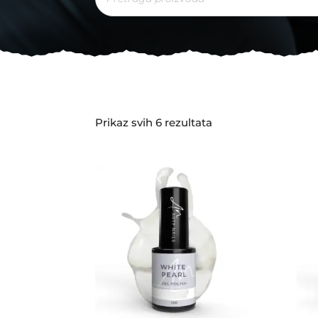
Sorted
Prikaz svih 6 rezultata
by
latest