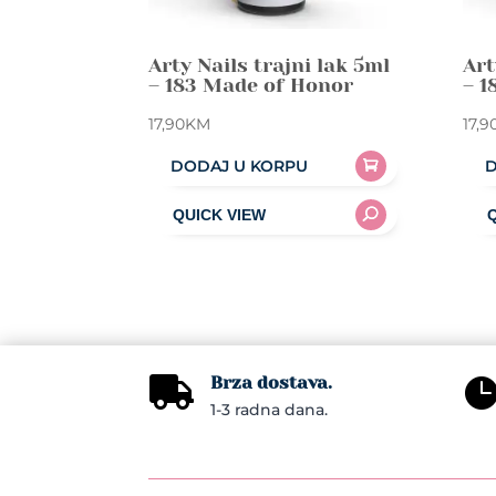
Arty Nails trajni lak 5ml
Art
– 183 Made of Honor
– 1
17,90
KM
17,9
DODAJ U KORPU
D
Brza dostava.

1-3 radna dana.