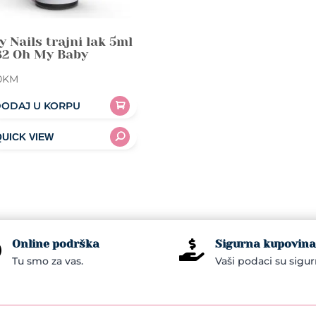
y Nails trajni lak 5ml
82 Oh My Baby
0
KM
ODAJ U KORPU
Online podrška
Sigurna kupovina


Tu smo za vas.
Vaši podaci su sigur