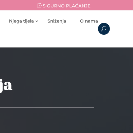
SIGURNO PLAĆANJE
Njega tijela
Sniženja
O nama
ja