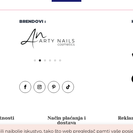
BRENDOVI :
atnosti
Način plaćanja i
Reklam
dostava
li najbolje iskustvo, tako što web pregledač pamti vaše posje