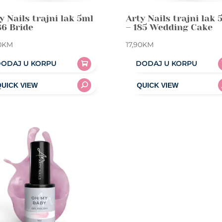
y Nails trajni lak 5ml
Arty Nails trajni lak 
86 Bride
– 185 Wedding Cake
0
KM
17,90
KM
ODAJ U KORPU
DODAJ U KORPU